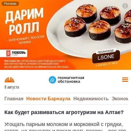
Реклама
To
F7
8 августа
Главная
Новости Барнаула
Недвижимость
Эконом
Как будет развиваться агротуризм на Алтае?
Угощать парным молоком и морковкой с грядки,
катать на лошадях и показывать пасеку – все это