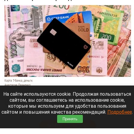
Карта Т-банка, деньги.
Анастасия Панченко
8 августа 2026 в 11:05
На сайте используются cookie. Продолжая пользоваться
сайтом, вы соглашаетесь на использование cookie,
С 1 марта российские банки начнут блокировать
которые мы используем для удобства пользования
денежные переводы по более широкому списку
сайтом и повышения качества рекомендаций.
Подробнее
.
оснований.
Принять
Читать полностью