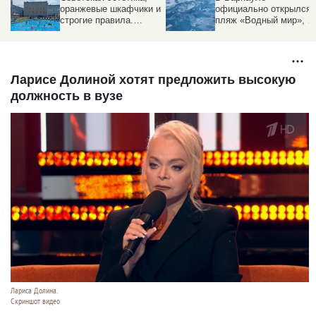
оранжевые шкафчики и
официально открылся
строгие правила.
пляж «Водный мир», н
Фоторепортаж
есть нюанс
altapress.ru с
барнаульского
спорткомплекса
Ларисе Долиной хотят предложить высокую
должность в вузе
Лариса Долина.
Скриншот видео