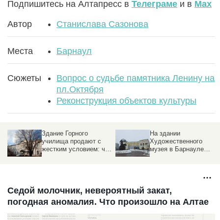
Подпишитесь на Алтапресс в
Телеграме
и в
Max
Автор
Станислава Сазонова
Места
Барнаул
Сюжеты
Вопрос о судьбе памятника Ленину на
пл.Октября
Реконструкция объектов культуры
На здании
Жилье богачей. Чем
Художественного
знаменито вековое
то
музея в Барнауле
здание будущего
установили вывеску
ковидного центра в
Барнауле
Седой молочник, невероятный закат,
погодная аномалия. Что произошло на Алтае