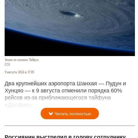
Земля из космоса. Тайфун.
СС0
9 августа 2026 в 17:05
Два крупнейших аэропорта Шанхая — Пудун и
Хунцяо — к 9 августа отменили порядка 60%
рейсов из-за приближающегося тайфуна
«Долфин».
Читать полностью
Россиянин выстрелил в голову сотруднику