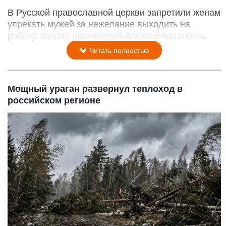
В Русской православной церкви запретили женам
упрекать мужей за нежелание выходить на
работу, заявил протоиерей Алексей Батаногов.
Читать полностью
Мощный ураган развернул теплоход в
российском регионе