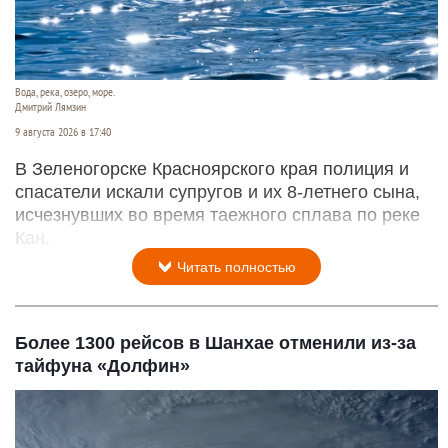
Вода, река, озеро, море.
Дмитрий Лямзин
9 августа 2026 в 17:40
В Зеленогорске Красноярского края полиция и
спасатели искали супругов и их 8-летнего сына,
исчезнувших во время таежного сплава по реке
Кан.
Читать полностью
Более 1300 рейсов в Шанхае отменили из-за
тайфуна «Долфин»