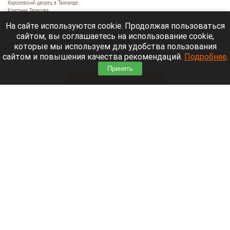
Королевский дворец в Таиланде.
Кристина Тарасова
9 августа 2026 в 15:35
На сайте используются cookie. Продолжая пользоваться
сайтом, вы соглашаетесь на использование cookie,
Диджей из России Дмитрий — выступает под
которые мы используем для удобства пользования
псевдонимом DJ FЫRРИN — пропал в Таиланде
сайтом и повышения качества рекомендаций.
Подробнее
.
после возникновения проблем с документами.
Принять
Читать полностью
Невероятный закат на Телецком озере снял
инспектор Алтайского заповедника. Фото