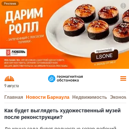
Реклама
To
F7
9 августа
Главная
Новости Барнаула
Недвижимость
Эконом
Как будет выглядеть художественный музей
после реконструкции?
До конца года будет полностью готов рабочий