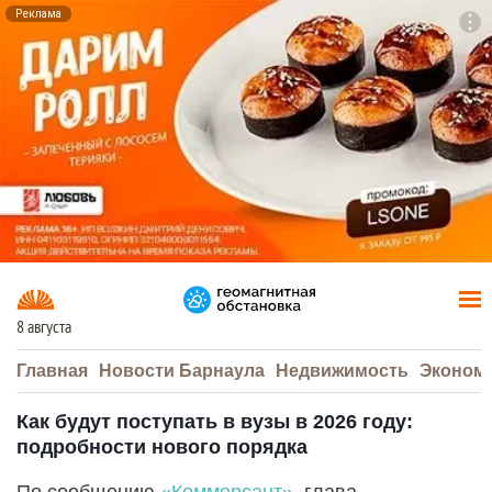
Реклама
To
F7
8 августа
Главная
Новости Барнаула
Недвижимость
Эконом
Как будут поступать в вузы в 2026 году:
подробности нового порядка
По сообщению
«Коммерсант»
, глава