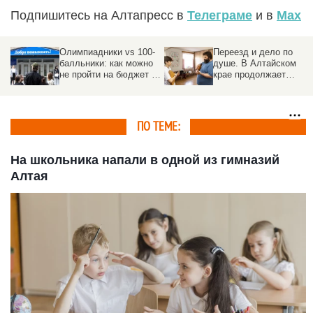
Подпишитесь на Алтапресс в
Телеграме
и в
Max
Олимпиадники vs 100-
Переезд и дело по
балльники: как можно
душе. В Алтайском
не пройти на бюджет в
крае продолжает
вуз при высочайших
работать программа
результатах по ЕГЭ
«Земский работник
культуры»
ПО ТЕМЕ:
На школьника напали в одной из гимназий
Алтая