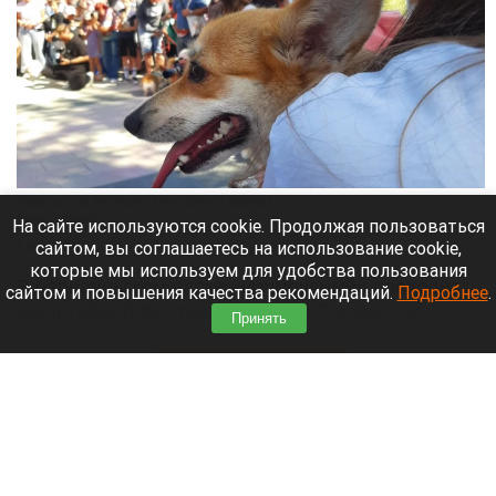
Парад корги на фестивале «Лапки Тапки» в Барнауле.
Лариса Васильева
На сайте используются cookie. Продолжая пользоваться
сайтом, вы соглашаетесь на использование cookie,
8 августа 2026 в 15:35
которые мы используем для удобства пользования
В барнаульском парке «Изумрудный» проходит
сайтом и повышения качества рекомендаций.
Подробнее
.
масштабный фестиваль «Лапки Тапки», где
Принять
собрались все собачники города.
Читать полностью
Педофил убеждал россиянок умалчивать о
его приставаниях к их детям