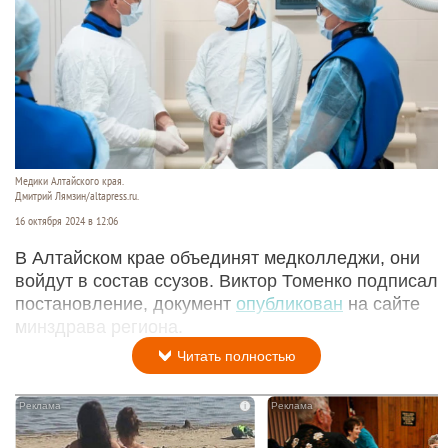
Медики Алтайского края.
Дмитрий Лямзин/altapress.ru.
16 октября 2024 в 12:06
В Алтайском крае объединят медколледжи, они
войдут в состав ссузов. Виктор Томенко подписал
постановление, документ
опубликован
на сайте
минздрава региона.
Читать полностью
i