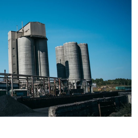
я с
Ищем новые берега. Гендиректор
Смелос
матными
«Жилищной инициативы» Юрий
Генера
Гатилов — о том, как девелоперу
ЗИАС —
а
оставаться на плаву, когда рынок
тренда
штормит
СТРОИ
СТРОИТЕЛЬСТВО