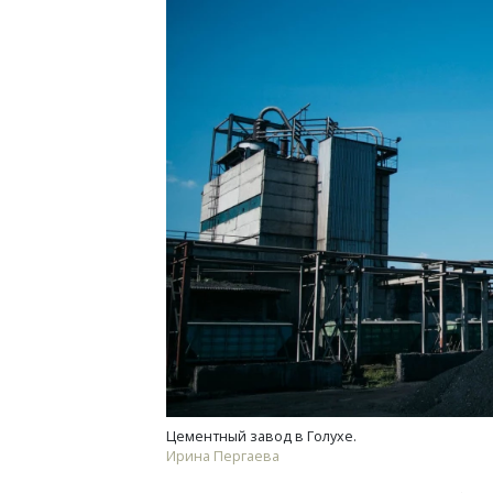
Архитектурный код начинаетс
земли. Мощение крупнофор
плитами становится новым
стандартом благоустройств
СТРОИТЕЛЬСТВО
Цементный завод в Голухе.
Ирина Пергаева