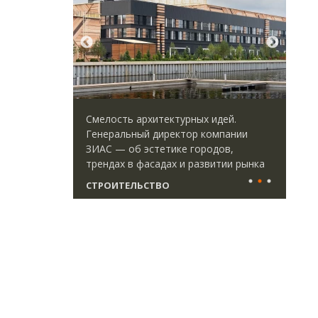
ть архитектурных идей.
Архитектурный код начинает
льный директор компании
земли. Мощение крупнофор
 об эстетике городов,
плитами становится новым
х в фасадах и развитии рынка
стандартом благоустройств
ТЕЛЬСТВО
СТРОИТЕЛЬСТВО