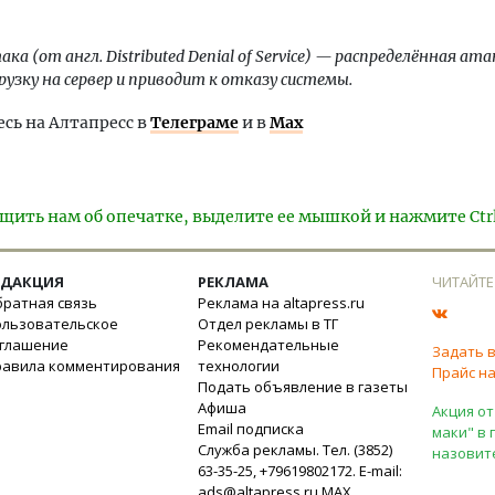
ка (от англ. Distributed Denial of Service) — распределённая ат
рузку на сервер и приводит к отказу системы.
ь на Алтапресс в
Телеграме
и в
Max
щить нам об опечатке, выделите ее мышкой и нажмите Ctr
ЕДАКЦИЯ
РЕКЛАМА
ЧИТАЙТЕ
ратная связь
Реклама на altapress.ru
ользовательское
Отдел рекламы в ТГ
оглашение
Рекомендательные
Задать 
равила комментирования
технологии
Прайс на
Подать объявление в газеты
Афиша
Акция от
Email подписка
маки" в 
Служба рекламы. Тел. (3852)
назовит
63-35-25, +79619802172. E-mail:
ads@altapress.ru
MAX