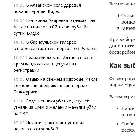
Все незави
В Алтайском селе деревья
19:20
повалил ураган. Видео
Отзыв
Екатерина Андреева отдыхает на
19:00
конкр
Алтае на вилле за 87 тысяч рублей в
Мнени
сутки. Видео
При выборе
В барнаульской галерее
18:40
дополните
откроется выставка портретов Рублева
бесперебой
Крайизбирком на Алтае отказал
18:20
трем кандидатам в депутаты в
Как вы
регистрации
Формирован
Отдых на свежем водороде. Какие
18:00
параметров
технологии внедряют в санаториях
Белокурихи
Рассмотрим
Родственники убитых девушек
17:40
узнали из СМИ о желании маньяка уйти
Налич
на СВО
клиен
Пьяный тракторист устроил
17:20
Свобо
погоню со стрельбой
неско