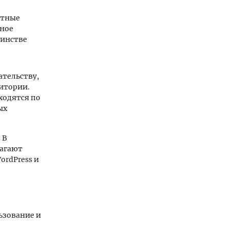
атные
сное
шинстве
ательству,
итории.
ходятся по
ых
 В
лагают
ordPress и
ьзование и