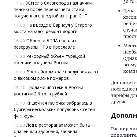
30 Гб
Жителю Славгорода назначили
17:07
пенсию после перерасчета стажа,
Цена.
полученного в одной из стран СНГ
хости
решен
На въезде в Барнаул у Старого
17:00
случа
моста начался ремонт дороги
прост
Обломки БПЛА попали в
16:40
Место
резервуары НПЗ в Ярославле
необх
Рекордный объем турецкой
16:20
Однак
ежевики получила Россия
всему
комп
В Алтайском крае предупреждают
16:00
о высоком риске пожаров
Дополнител
Продажи ипотеки в России
15:47
последнее 
достигли 2,6 трлн рублей
тарифы для
другие.
Кишечная палочка забралась в
15:40
бургеры нескольких популярных сетей
Дополн
фастфуда
Лед в ресторанах может быть
15:20
Расширенны
опасен для здоровья, заявила
дополните