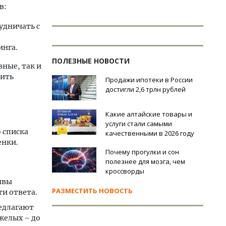
в:
удничать с
инга.
ПОЛЕЗНЫЕ НОВОСТИ
ные, так и
чить
Продажи ипотеки в России
достигли 2,6 трлн рублей
Какие алтайские товары и
услуги стали самыми
 списка
качественными в 2026 году
енки.
Почему прогулки и сон
полезнее для мозга, чем
кроссворды
ывы
РАЗМЕСТИТЬ НОВОСТЬ
ти ответа.
редлагают
яжелых – до