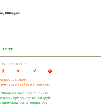
ака, которая
l+Enter
 НАС В СОЦСЕТЯХ
вопрос редакции
 рекламу на сайте и в соцсетях
 "Японский бох": ролл "Бонито
подарок при заказе от 2000 руб.
е промокод "Алта" оператору.