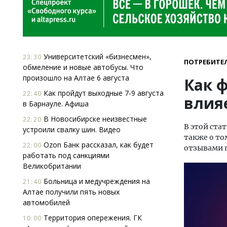
Университетский «бизнесмен»,
23:30
ПОТРЕБИТЕ
обмеление и новые автобусы. Что
произошло на Алтае 6 августа
Как 
Как пройдут выходные 7-9 августа
22:40
влия
в Барнауле. Афиша
В Новосибирске неизвестные
22:20
В этой ста
устроили свалку шин. Видео
также о то
Ozon Банк рассказал, как будет
22:00
отзывами п
работать под санкциями
Великобритании
Больница и медучреждения на
21:40
Алтае получили пять новых
автомобилей
Территория опережения. ГК
10:00