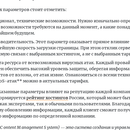
х параметров стоит отметить:
ионал, технические возможности. Нужно изначально опр
 возможности требуются на данный момент, а какие понад
айшем будущем.
водительность. Этот параметр оказывает прямое влияние
ейшую скорость загрузки страницы. При этом отклик серв
мую связан с выбранным хостингом, а не с выбранным та
а ресурса от всевозможных вирусных атак. Каждый прова
н обеспечить высокий уровень защиты, оберегая информ
тов от взлома, от атак извне. Ознакомиться со всеми тех
oS-атак** можно в актуальных тарифах.
казанные параметры влияют на репутацию каждой компан
формируется
рейтинг хостингов
России, который может бы
 как экспертами, так и обычными пользователями. Благода
му обновлению информации, каждый клиент сможет полу
ю информацию по определенной компании.
 C ontent M anagement S ystem) ― это система создания и управл