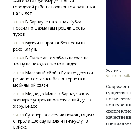
«Алгоритм» формирует новый
городской район с горизонтом развития
на 10 лет
В Барнауле на этапах Кубка
21:20
России по шахматам прошли шесть
туров
Мужчина пропал без вести на
21:00
реке Катунь
Двух
Каки
В Омске автомобиль наехал на
20:40
«Бел
толпу пешеходов. Фото и видео
Хостинг.
Массовый сбой в Рунете: десятки
20:20
Фото: freepik,
ДОМ
регионов остались без интернета и
мобильной связи
Современны
существенн
Медведю Мише в барнаульском
20:00
количеств
зоопарке устроили освежающий душ в
конкуренц
жару. Видео
своим клие
Сутенерша с семью помощницами
19:40
качественн
открыла две сауны для интим-услуг в
специальны
Бийске