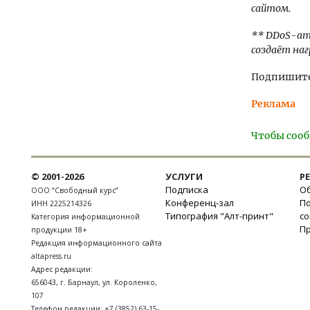
сайтом.
** DDoS-ата
создаёт наг
Подпишитес
Реклама
Чтобы сооб
© 2001-2026
УСЛУГИ
Р
Подписка
Об
ООО “Свободный курс”
Конференц-зал
П
ИНН 2225214326
Типография "Алт-принт"
с
Категория информационной
П
продукции 18+
Редакция информационного сайта
altapress.ru
Адрес редакции:
656043
,
г. Барнаул
,
ул. Короленко,
107
Телефон редакции:
+7 (3852) 63-15-