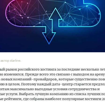
уровневые номера и вид на горы.
Архитектурный код начин
м будет новый бутик-отель
земли. Мощение крупно
кур» в Белокурихе
плитами становится нов
стандартом благоустрой
 автор starline.
А И КВАРТИРЫ
СТРОИТЕЛЬСТВО
й рынок российского хостинга за последние несколько ле
о изменился. Прежде всего это связано с выходом на арен
а новых компаний-провайдеров, которые существенно пов
ию в целом. Поэтому каждый дата-центр старается предл
нтам максимально выгодные условия сотрудничества и
ые услуги. Выбрать лучшую компанию из списка лучших п
е рейтинги, где собраны наиболее популярные хостинги 20