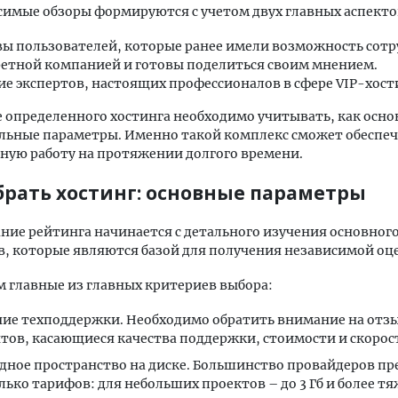
симые обзоры формируются с учетом двух главных аспекто
ы пользователей, которые ранее имели возможность сотр
етной компанией и готовы поделиться своим мнением.
е экспертов, настоящих профессионалов в сфере VIP-хост
 определенного хостинга необходимо учитывать, как основ
льные параметры. Именно такой комплекс сможет обеспе
ную работу на протяжении долгого времени.
брать хостинг: основные параметры
ие рейтинга начинается с детального изучения основного
, которые являются базой для получения независимой оц
 главные из главных критериев выбора:
ие техподдержки. Необходимо обратить внимание на отз
тов, касающиеся качества поддержки, стоимости и скорос
дное пространство на диске. Большинство провайдеров п
лько тарифов: для небольших проектов – до 3 Гб и более т