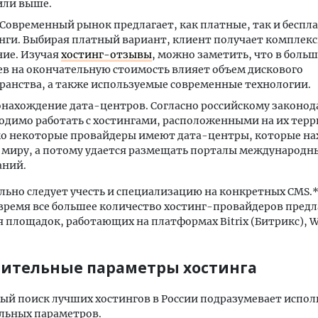
 или выше.
 Современный рынок предлагает, как платные, так и беспл
нги. Выбирая платный вариант, клиент получает комплек
ие. Изучая
хостинг-отзывы
, можно заметить, что в боль
ев на окончательную стоимость влияет объем дискового
ранства, а также используемые современные технологии.
нахождение дата-центров. Согласно российскому законод
одимо работать с хостингами, расположенными на их терр
о некоторые провайдеры имеют дата-центры, которые на
 миру, а потому удается размещать порталы международн
аний.
ьно следует учесть и специализацию на конкретных CMS.*
время все большее количество хостинг-провайдеров пред
 площадок, работающих на платформах Bitrix (Битрикс), W
ительные параметры хостинга
й поиск лучших хостингов в России подразумевает испол
льных параметров.