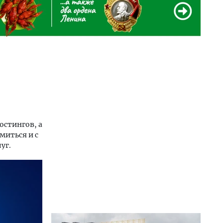
остингов, а
миться и с
уг.