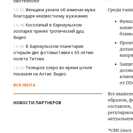
биотехнолог
Женщина узнала об изменах мужа
Среди таки
15:00
благодаря неизвестному жужжанию
Функц
Косолапый в барнаульском
14:46
какие
зоопарке принял тропический душ.
ближ
Видео
Произ
В Барнаульском планетарии
14:40
дальн
открыли две фотовыставки к 65-летию
напря
полета Титова
Защит
Телецкое озеро во время штиля
14:20
долже
показали на Алтае. Видео
клиен
от DD
ВСЯ ЛЕНТА
Все вышеу
образом, 
НОВОСТИ ПАРТНЕРОВ
составлен,
регулярно
актуальну
*CMS (англ.