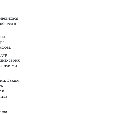
еделиться,
обятся в
 на
ера
рифом.
йдер
ацию своих
нологиями
ии. Таким
ть
ря
чить
ения