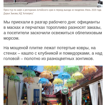
Пресс-тур по кафе и ресторанам Алтайского края в период выхода из пандемии. Июль 2020 года.
Дарья Зыкова, ИД "Алтапресс"
Мы приехали в разгар рабочего дня: официанты
в масках и перчатках торопливо разносят заказы,
а посетители заскочили освежиться облепиховым
морсом.
На мощеной плитке лежат потертые ковры, на
стенах – кашпо с клубникой и помидорками, а над
головой – полотно из разноцветных зонтиков.