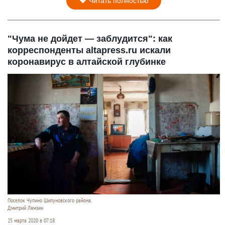
Читать полностью
"Чума не дойдет — заблудится": как
корреспонденты altapress.ru искали
коронавирус в алтайской глубинке
Поселок Чупино Шипуновского района.
Дмитрий Лямзин
25 марта 2020 в 07:18