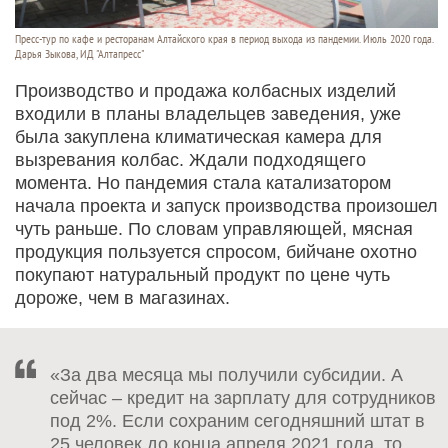
Пресс-тур по кафе и ресторанам Алтайского края в период выхода из пандемии. Июль 2020 года.
Дарья Зыкова, ИД "Алтапресс"
Производство и продажа колбасных изделий
входили в планы владельцев заведения, уже
была закуплена климатическая камера для
вызревания колбас. Ждали подходящего
момента. Но пандемия стала катализатором
начала проекта и запуск производства произошел
чуть раньше. По словам управляющей, мясная
продукция пользуется спросом, бийчане охотно
покупают натуральный продукт по цене чуть
дороже, чем в магазинах.
«За два месяца мы получили субсидии. А
сейчас – кредит на зарплату для сотрудников
под 2%. Если сохраним сегодняшний штат в
25 человек до конца апреля 2021 года, то