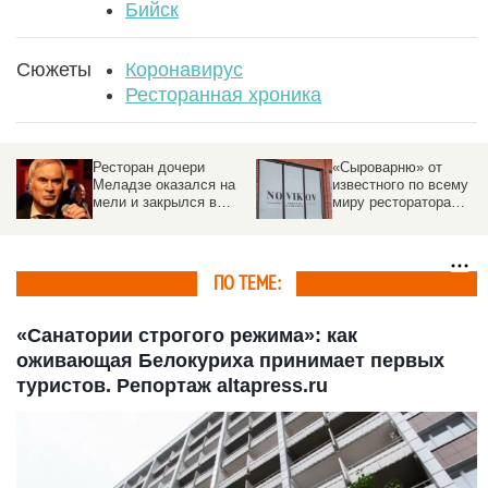
Бийск
Сюжеты
Коронавирус
Ресторанная хроника
«Сыроварню» от
Сибирский фуд-корт,
известного по всему
декаданс с
миру ресторатора
пельменями. Каким
откроют в Барнауле
был дореволюционный
общепит в Барнауле
ПО ТЕМЕ:
«Санатории строгого режима»: как
оживающая Белокуриха принимает первых
туристов. Репортаж altapress.ru