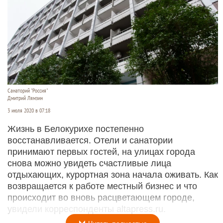
Санаторий "Россия"
Дмитрий Лямзин
3 июля 2020 в 07:18
Жизнь в Белокурихе постепенно
восстанавливается. Отели и санатории
принимают первых гостей, на улицах города
снова можно увидеть счастливые лица
отдыхающих, курортная зона начала оживать. Как
возвращается к работе местный бизнес и что
происходит во вновь расцветающем городе,
увидели корреспонденты altapress.ru.