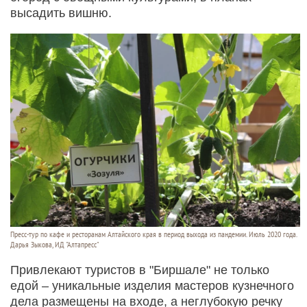
высадить вишню.
Пресс-тур по кафе и ресторанам Алтайского края в период выхода из пандемии. Июль 2020 года.
Дарья Зыкова, ИД "Алтапресс"
Привлекают туристов в "Биршале" не только
едой – уникальные изделия мастеров кузнечного
дела размещены на входе, а неглубокую речку