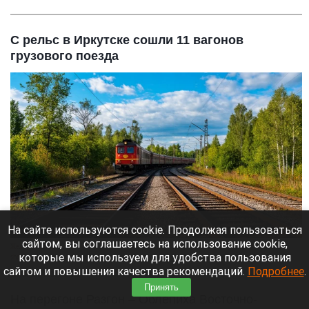
С рельс в Иркутске сошли 11 вагонов
грузового поезда
На сайте используются cookie. Продолжая пользоваться
сайтом, вы соглашаетесь на использование cookie,
Железная дорога.
которые мы используем для удобства пользования
shedevrum.ai
сайтом и повышения качества рекомендаций.
Подробнее
.
10 августа 2026 в 16:16
Принять
На перегоне Разгон – Облепиха Восточно-