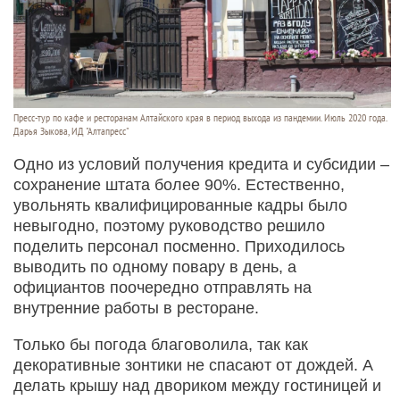
Пресс-тур по кафе и ресторанам Алтайского края в период выхода из пандемии. Июль 2020 года.
Дарья Зыкова, ИД "Алтапресс"
Одно из условий получения кредита и субсидии –
сохранение штата более 90%. Естественно,
увольнять квалифицированные кадры было
невыгодно, поэтому руководство решило
поделить персонал посменно. Приходилось
выводить по одному повару в день, а
официантов поочередно отправлять на
внутренние работы в ресторане.
Только бы погода благоволила, так как
декоративные зонтики не спасают от дождей. А
делать крышу над двориком между гостиницей и