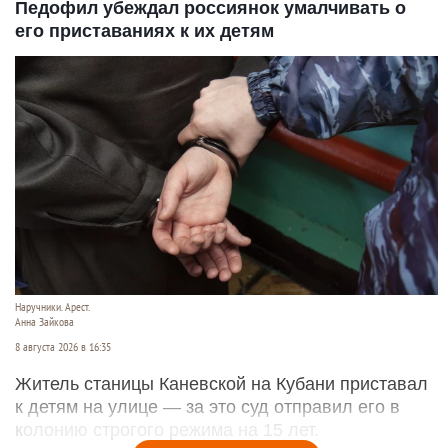
Педофил убеждал россиянок умалчивать о
его приставаниях к их детям
Наручники. Арест.
Анна Зайкова
8 августа 2026 в 16:35
Житель станицы Каневской на Кубани приставал
к детям на улице — за это суд отправил его в
колонию строгого режима на 15 лет.