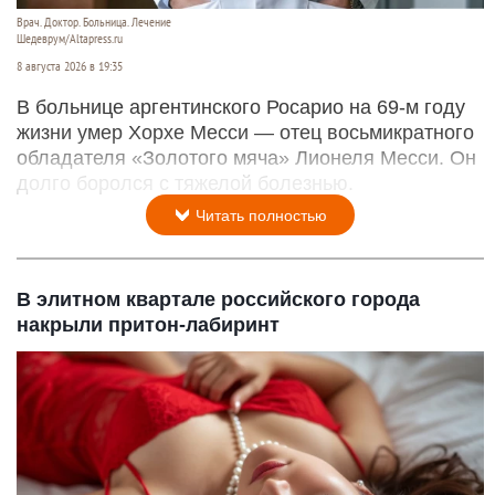
Врач. Доктор. Больница. Лечение
Шедеврум/Altapress.ru
8 августа 2026 в 19:35
В больнице аргентинского Росарио на 69-м году
жизни умер Хорхе Месси — отец восьмикратного
обладателя «Золотого мяча» Лионеля Месси. Он
долго боролся с тяжелой болезнью.
Читать полностью
В элитном квартале российского города
накрыли притон-лабиринт