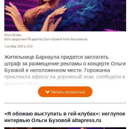
Ольга Бузова.
Фото предоставил PR-директор Ольги Бузовой Антон Богославский.
2 октября 2019 в 13:19
Жительнице Барнаула придется заплатить
штраф за размещение рекламы о концерте Ольги
Бузовой в неположенном месте. Горожанка
приклеила афишу на дорожный знак, сообщили в
краевом УФАС.
Читать полностью
«Я обожаю выступать в гей-клубах»: неглупое
интервью Ольги Бузовой altapress.ru