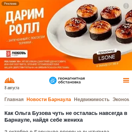
Реклама
To
F7
8 августа
Главная
Новости Барнаула
Недвижимость
Эконом
Как Ольга Бузова чуть не осталась навсегда в
Барнауле, найдя себе жениха
3 октября в Барнауле впервые выступила