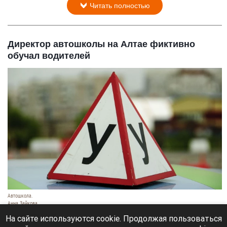
Читать полностью
Директор автошколы на Алтае фиктивно
обучал водителей
Автошкола.
Анна Зайкова
8 августа 2026 в 16:05
На сайте используются cookie. Продолжая пользоваться