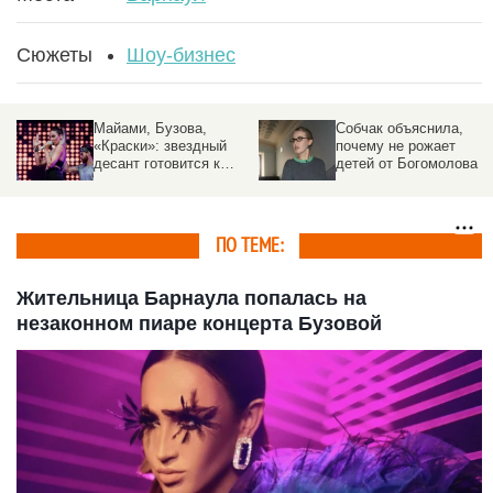
Сюжеты
Шоу-бизнес
Майами, Бузова,
Собчак объяснила,
«Краски»: звездный
почему не рожает
десант готовится к
детей от Богомолова
выступлениям на
Алтае
ПО ТЕМЕ:
Жительница Барнаула попалась на
незаконном пиаре концерта Бузовой