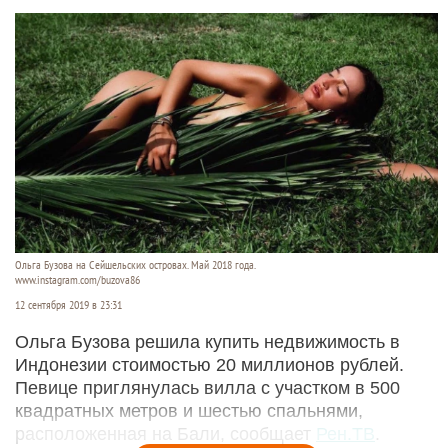
Ольга Бузова на Сейшельских островах. Май 2018 года.
www.instagram.com/buzova86
12 сентября 2019 в 23:31
Ольга Бузова решила купить недвижимость в
Индонезии стоимостью 20 миллионов рублей.
Певице приглянулась вилла с участком в 500
квадратных метров и шестью спальнями,
расположенная на Бали, сообщает
Рен.
ТВ
.