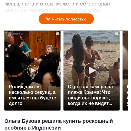
меньшинств и о том, может ли ее ресторан
BuzFOOD появиться в Алтайском крае.
Читать полностью
i
i
Ролик длится
Скрытая камера на
Р
несколько секунд, а
пляже Крыма: Что
с
смеяться вы будете
люди вытворяют,
б
долго
когда их не видят...
у
Ольга Бузова решила купить роскошный
особняк в Индонезии