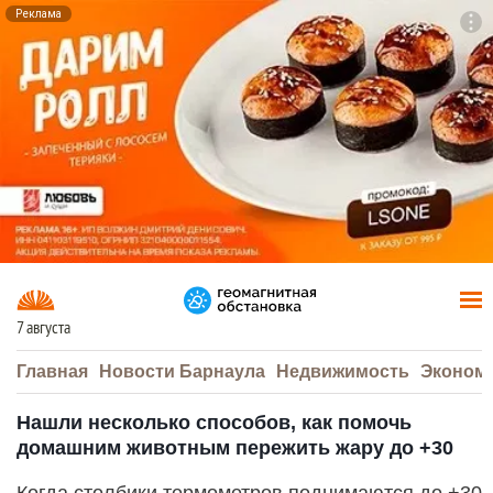
Реклама
To
F7
7 августа
Главная
Новости Барнаула
Недвижимость
Эконом
Нашли несколько способов, как помочь
домашним животным пережить жару до +30
Когда столбики термометров поднимаются до +30