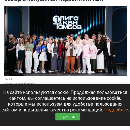
Лига КВН
предоставлено altapress.ru
7 августа 2026 в 18:05
На сайте используются cookie. Продолжая пользоваться
сайтом, вы соглашаетесь на использование cookie,
Международный Союз КВН опубликовал эфир
которые мы используем для удобства пользования
второго четвертьфинала Первой лиги сезона
сайтом и повышения качества рекомендаций.
Подробнее
.
2026 года. За выход в полуфинал боролись
Принять
шесть команд, в том числе барнаульский
«Трегуб».