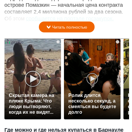
острове Помазкин — начальная цена контракта
составляет 2,4 миллиона рублей за два сезона.
Об этом
сообщается на портале госзакупок.
Читать полностью
i
i
Скрытая камера на
Ролик длится
К
пляже Крыма: Что
несколько секунд, а
о
люди вытворяют,
смеяться вы будете
о
когда их не видят...
долго
р
Где можно и где нельзя купаться в Барнауле