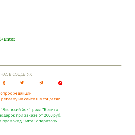
l+Enter
 НАС В СОЦСЕТЯХ
вопрос редакции
 рекламу на сайте и в соцсетях
 "Японский бох": ролл "Бонито
подарок при заказе от 2000 руб.
е промокод "Алта" оператору.