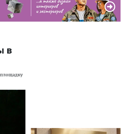
ы в
в площадку