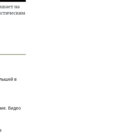
лашает на
истическим
алышей в
ние. Видео
в