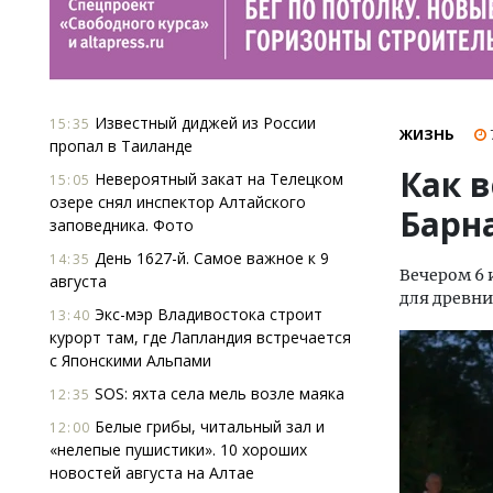
Известный диджей из России
15:35
ЖИЗНЬ
пропал в Таиланде
Как 
Невероятный закат на Телецком
15:05
озере снял инспектор Алтайского
Барн
заповедника. Фото
День 1627-й. Самое важное к 9
14:35
Вечером 6 
августа
для древни
Экс-мэр Владивостока строит
13:40
курорт там, где Лапландия встречается
с Японскими Альпами
SOS: яхта села мель возле маяка
12:35
Белые грибы, читальный зал и
12:00
«нелепые пушистики». 10 хороших
новостей августа на Алтае