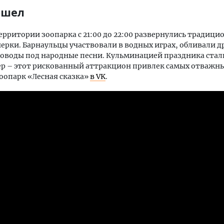
ошел
ерритории зоопарка с 21:00 до 22:00 развернулись традиц
черки. Барнаульцы участвовали в водных играх, обливали др
роводы под народные песни. Кульминацией праздника ста
ер – этот рискованный аттракцион привлек самых отважны
оопарк «Лесная сказка»
в VK
.