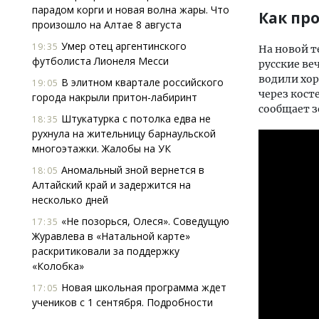
парадом корги и новая волна жары. Что
Как пр
произошло на Алтае 8 августа
Умер отец аргентинского
19:35
На новой т
футболиста Лионеля Месси
русские ве
водили хо
В элитном квартале российского
19:05
через кост
города накрыли притон-лабиринт
сообщает з
Штукатурка с потолка едва не
18:35
рухнула на жительницу барнаульской
многоэтажки. Жалобы на УК
Аномальный зной вернется в
18:05
Алтайский край и задержится на
несколько дней
«Не позорься, Олеся». Соведущую
17:35
Журавлева в «Натальной карте»
раскритиковали за поддержку
«Колобка»
Новая школьная программа ждет
17:05
учеников с 1 сентября. Подробности