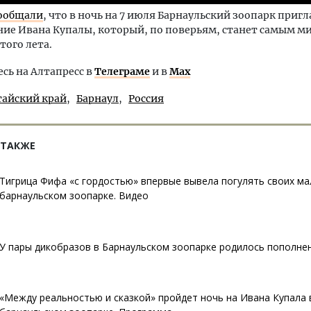
ообщали
, что в ночь на 7 июля Барнаульский зоопарк приг
ие Ивана Купалы, который, по поверьям, станет самым м
того лета.
ь на Алтапресс в
Телеграме
и в
Max
тайский край
Барнаул
Россия
 ТАКЖЕ
Тигрица Фифа «с гордостью» впервые вывела погулять своих м
барнаульском зоопарке. Видео
У пары дикобразов в Барнаульском зоопарке родилось пополне
«Между реальностью и сказкой» пройдет ночь на Ивана Купала 