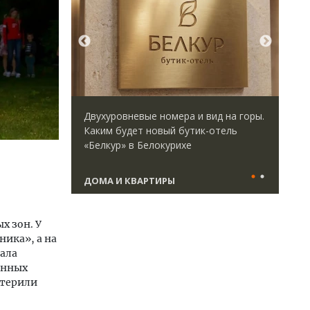
директор
Двухуровневые номера и вид на горы.
Ище
 Юрий
Каким будет новый бутик-отель
«Жи
велоперу
«Белкур» в Белокурихе
Гат
да рынок
ост
што
ДОМА И КВАРТИРЫ
СТ
х зон. У
ика», а на
вала
енных
стерили