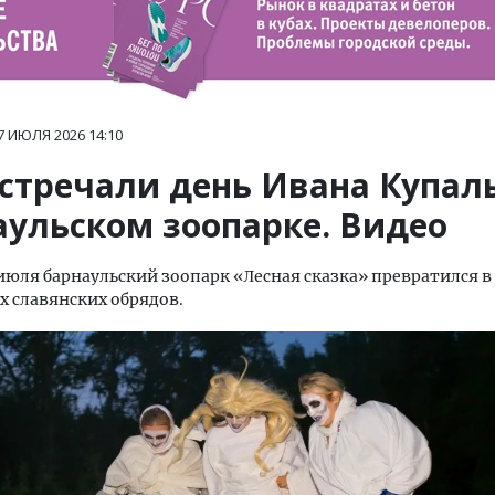
7 ИЮЛЯ 2026
14:10
встречали день Ивана Купал
аульском зоопарке. Видео
июля барнаульский зоопарк «Лесная сказка» превратился 
х славянских обрядов.