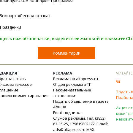
барнаульском зоопарке. Программа
Зоопарк «Лесная сказка»
Праздники
щить нам об опечатке, выделите ее мышкой и нажмите Ctr
Комментарии
ЕДАКЦИЯ
РЕКЛАМА
ЧИТАЙТЕ
ратная связь
Реклама на altapress.ru
ользовательское
Отдел рекламы в ТГ
оглашение
Рекомендательные
Задать 
равила комментирования
технологии
Прайс на
Подать объявление в газеты
Афиша
Акция от
Email подписка
маки" в 
Служба рекламы. Тел. (3852)
назовит
63-35-25, +79619802172. E-mail:
ads@altapress.ru
MAX