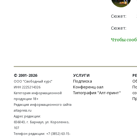
Сюжет:
Сюжет:
Чтобы сооб
© 2001-2026
УСЛУГИ
Р
Подписка
Об
ООО “Свободный курс”
Конференц-зал
П
ИНН 2225214326
Типография "Алт-принт"
с
Категория информационной
П
продукции 18+
Редакция информационного сайта
altapress.ru
Адрес редакции:
656043
,
г. Барнаул
,
ул. Короленко,
107
Телефон редакции:
+7 (3852) 63-15-