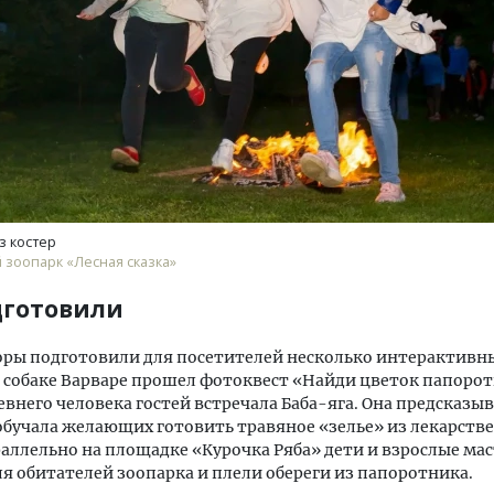
Ищем новые берега. Ген
«Жилищной инициативы»
Гатилов — о том, как де
з костер
оставаться на плаву, ког
 зоопарк «Лесная сказка»
штормит
дготовили
СТРОИТЕЛЬСТВО
ры подготовили для посетителей несколько интерактивны
собаке Варваре прошел фотоквест «Найди цветок папоротн
евнего человека гостей встречала Баба-яга. Она предсказы
обучала желающих готовить травяное «зелье» из лекарств
раллельно на площадке «Курочка Ряба» дети и взрослые ма
я обитателей зоопарка и плели обереги из папоротника.