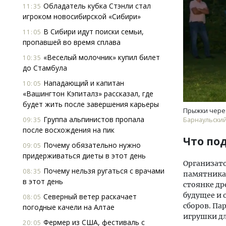
Обладатель кубка Стэнли стал
11:35
игроком новосибирской «Сибири»
В Сибири идут поиски семьи,
11:05
пропавшей во время сплава
«Веселый молочник» купил билет
10:35
до Стамбула
Нападающий и капитан
10:05
«Вашингтон Кэпиталз» рассказал, где
будет жить после завершения карьеры
Прыжки чере
Группа альпинистов пропала
09:35
Барнаульский
после восхождения на пик
Что по
Почему обязательно нужно
09:05
придерживаться диеты в этот день
Организато
Почему нельзя ругаться с врачами
08:35
памятника 
в этот день
стоянке др
будущее и 
Северный ветер раскачает
08:05
сборов. Па
погодные качели на Алтае
игрушки дл
Фермер из США, фестиваль с
20:05