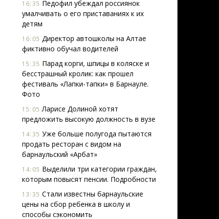
Педофил убеждал россиянок
16:35
умалчивать о его приставаниях к их
детям
Директор автошколы на Алтае
16:05
фиктивно обучал водителей
Парад корги, шпицы в коляске и
15:35
бесстрашный кролик: как прошел
фестиваль «Лапки-тапки» в Барнауле.
Фото
Ларисе Долиной хотят
15:05
предложить высокую должность в вузе
Уже больше полугода пытаются
14:35
продать ресторан с видом на
барнаульский «Арбат»
Выделили три категории граждан,
14:05
которым повысят пенсии. Подробности
Стали известны барнаульские
13:35
цены на сбор ребенка в школу и
способы сэкономить