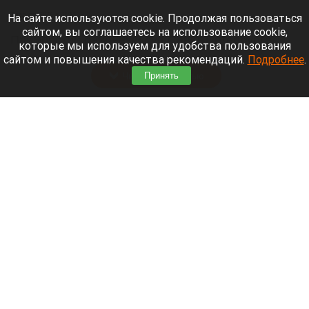
7 августа 2026 в 21:12
На сайте используются cookie. Продолжая пользоваться
сайтом, вы соглашаетесь на использование cookie,
Приморский районный суд Санкт-Петербурга
которые мы используем для удобства пользования
заочно заключил Лидию Невзорову* под стражу.
сайтом и повышения качества рекомендаций.
Подробнее
.
Читать полностью
Принять
Программу партнерских хабов для хранения
товаров запускает Wildberries