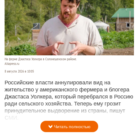
На ферме Джастаса Уолкера в Солонешенском районе.
Altapress.ru
8 августа 2026 в 10:05
Российские власти аннулировали вид на
жительство у американского фермера и блогера
Джастаса Уолкера, который перебрался в Россию
ради сельского хозяйства. Теперь ему грозит
принудительное выдворение из страны, пишут
СМИ.
Читать полностью