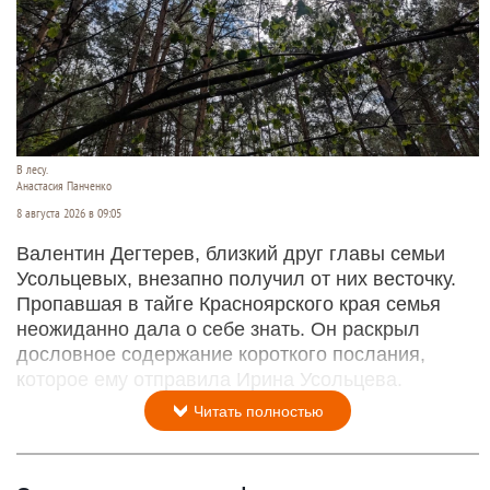
В лесу.
Анастасия Панченко
8 августа 2026 в 09:05
Валентин Дегтерев, близкий друг главы семьи
Усольцевых, внезапно получил от них весточку.
Пропавшая в тайге Красноярского края семья
неожиданно дала о себе знать. Он раскрыл
дословное содержание короткого послания,
которое ему отправила Ирина Усольцева.
Читать полностью