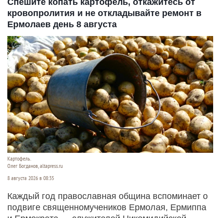
Спешите копать картофель, откажитесь от
кровопролития и не откладывайте ремонт в
Ермолаев день 8 августа
Картофель.
Олег Богданов, altapress.ru
8 августа 2026 в 08:35
Каждый год православная община вспоминает о
подвиге священномучеников Ермолая, Ермиппа