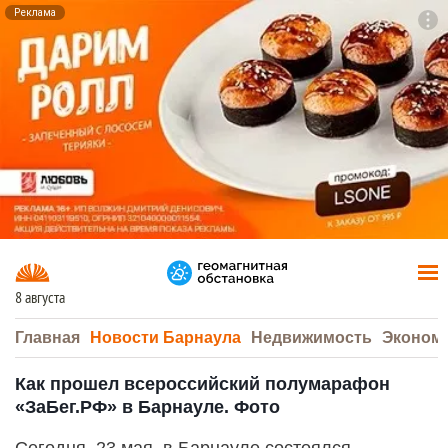
Реклама
To
F7
8 августа
Главная
Новости Барнаула
Недвижимость
Эконом
Как прошел всероссийский полумарафон
«ЗаБег.РФ» в Барнауле. Фото
Сегодня, 23 мая, в Барнауле состоялся