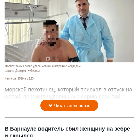
Морпех выжил после удара молнии и встречи с медведем
соцсети Дмитрия Хубезова
7 августа 2026 в 22:15
Морской пехотинец, который приехал в отпуск на
Алтай, пережил чудовищную серию событий.
Читать полностью
В Барнауле водитель сбил женщину на зебре
и скрылся