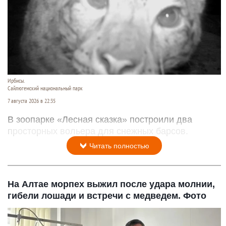
Ирбисы.
Сайлюгемский национальный парк
7 августа 2026 в 22:35
В зоопарке «Лесная сказка» построили два
просторных вольера для снежных барсов.
Читать полностью
На Алтае морпех выжил после удара молнии,
гибели лошади и встречи с медведем. Фото