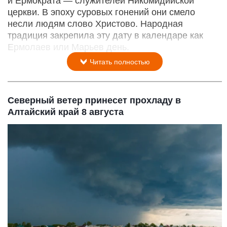
и Ермократа — служителей Никомидийской
церкви. В эпоху суровых гонений они смело
несли людям слово Христово. Народная
традиция закрепила эту дату в календаре как
Ермолаев или Марьев день.
Читать полностью
Северный ветер принесет прохладу в
Алтайский край 8 августа