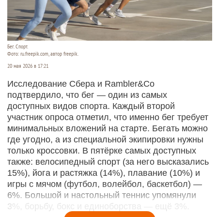
Бег. Спорт.
Фото: ru.freepik.com, автор freepik.
20 мая 2026 в 17:21
Исследование Сбера и Rambler&Co
подтвердило, что бег — один из самых
доступных видов спорта. Каждый второй
участник опроса отметил, что именно бег требует
минимальных вложений на старте. Бегать можно
где угодно, а из специальной экипировки нужны
только кроссовки. В пятёрке самых доступных
также: велосипедный спорт (за него высказались
15%), йога и растяжка (14%), плавание (10%) и
игры с мячом (футбол, волейбол, баскетбол) —
6%. Большой и настольный теннис упомянули
3%, борьбу, бокс и единоборства — ещё 3%.