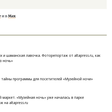
е
и в
Max
 и шаманская лавочка. Фоторепортаж от altapress.ru, как
ю ночь»
л тайны программы для посетителей «Музейной ночи»
 маркет. «Музейная ночь» уже началась в парке
на altapress.ru