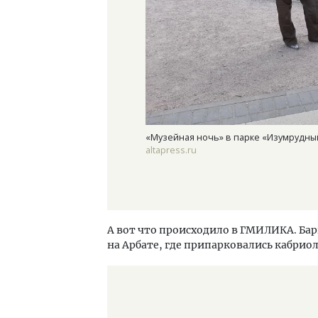
«Музейная ночь» в парке «Изумрудный
altapress.ru
А вот что происходило в ГМИЛИКА. Бар
на Арбате, где припарковались кабри