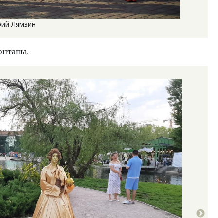
рий Лямзин
онтаны.