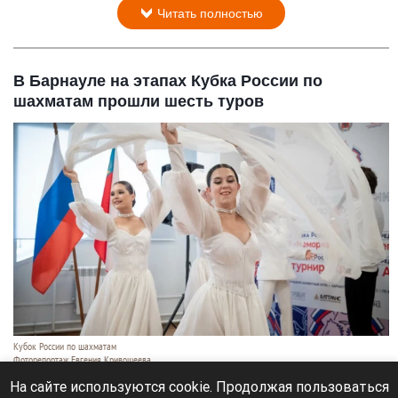
Читать полностью
В Барнауле на этапах Кубка России по
шахматам прошли шесть туров
Кубок России по шахматам
Фоторепортаж Евгения Кривошеева
6 августа 2026 в 21:20
На сайте используются cookie. Продолжая пользоваться