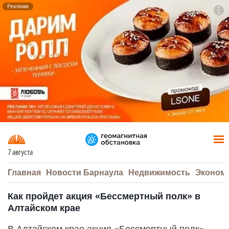
Реклама
To
F7
7 августа
Главная
Новости Барнаула
Недвижимость
Эконом
Как пройдет акция «Бессмертный полк» в
Алтайском крае
В Алтайском крае акция «Бессмертный полк»