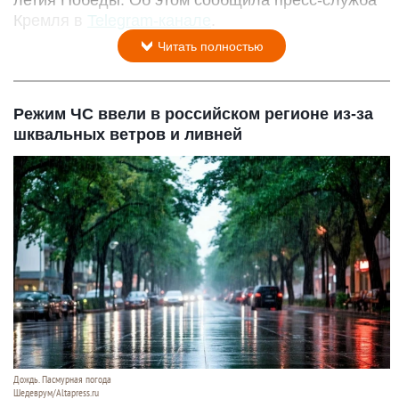
Кремля в
Telegram-канале
.
Читать полностью
Режим ЧС ввели в российском регионе из-за
шквальных ветров и ливней
Дождь. Пасмурная погода
Шедеврум/Altapress.ru