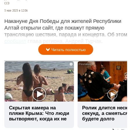
CC0
5 мая 2025 в 12:06
Накануне Дня Победы для жителей Республики
Алтай открыли сайт, где покажут прямую
трансляцию шествия, парада и концерта. Об этом
сообщил
глава региона, Андрей Турчак.
Читать полностью
i
Скрытая камера на
Ролик длится неск
пляже Крыма: Что люди
секунд, а смеяться
вытворяют, когда их не
будете долго
видят...