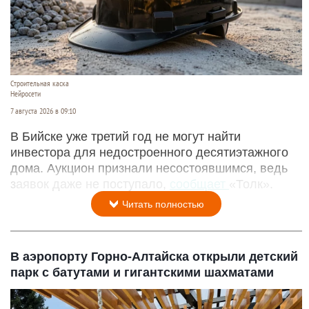
Строительная каска
Нейросети
7 августа 2026 в 09:10
В Бийске уже третий год не могут найти
инвестора для недостроенного десятиэтажного
дома. Аукцион признали несостоявшимся, ведь
заявок даже не поступало,
сообщает
«Толк».
Читать полностью
В аэропорту Горно-Алтайска открыли детский
парк с батутами и гигантскими шахматами