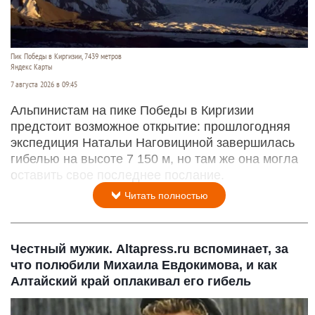
Пик Победы в Киргизии, 7439 метров
Яндекс Карты
7 августа 2026 в 09:45
Альпинистам на пике Победы в Киргизии
предстоит возможное открытие: прошлогодняя
экспедиция Натальи Наговициной завершилась
гибелью на высоте 7 150 м, но там же она могла
оставить свое последнее послание.
Читать полностью
Честный мужик. Altapress.ru вспоминает, за
что полюбили Михаила Евдокимова, и как
Алтайский край оплакивал его гибель