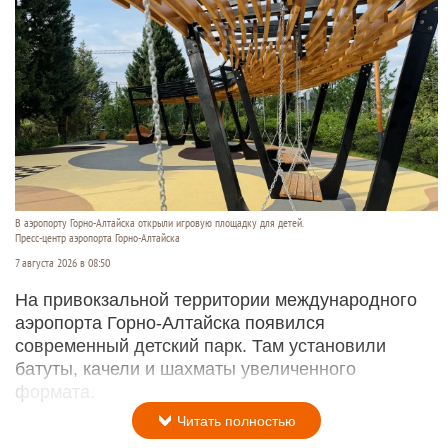
В аэропорту Горно-Алтайска открыли игровую площадку для детей.
Пресс-центр аэропорта Горно-Алтайска
7 августа 2026 в 08:50
На привокзальной территории международного
аэропорта Горно-Алтайска появился
современный детский парк. Там установили
батуты, качели и шахматы увеличенного
формата.
Читать полностью