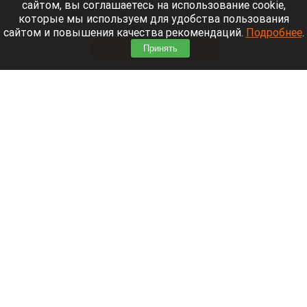
сайтом, вы соглашаетесь на использование cookie,
Этапы Кубка России по шахматам в Барнауле
которые мы используем для удобства пользования
продолжаются.
сайтом и повышения качества рекомендаций.
Подробнее
.
Читать полностью
Принять
Мужчина пропал без вести на реке Катунь
На реке Катунь мужчина выпал из лодки и пропал без вести
ГУ МЧС по Республике Алтай