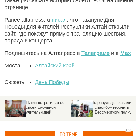
также рассказать историю своего героя на личной
странице.
Ранее altapress.ru
писал
, что накануне Дня
Победы для жителей Республики Алтай открыли
сайт, где покажут прямую трансляцию шествия,
парада и концерта.
Подпишитесь на Алтапресс в
Телеграме
и в
Max
Места
Алтайский край
Сюжеты
День Победы
Путин встретился со
Барнаульцы сказали
своей школьной
«спасибо» героям в
учительницей
«Бессмертном полку».
Трогательный
фоторепортаж
altapress.ru
ПО ТЕМЕ: