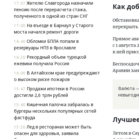
Жителю Славгорода назначили
17:07
Как до
пенсию после перерасчета стажа,
полученного в одной из стран СНГ
Обстановка
На въезде в Барнаул у Старого
17:00
перекрыть с
моста начался ремонт дороги
Прямое ави
Обломки БПЛА попали в
16:40
с 1 август
резервуары НПЗ в Ярославле
к ней прис
Рекордный объем турецкой
16:20
ежевики получила Россия
Беспосадоч
Аравии зан
В Алтайском крае предупреждают
16:00
о высоком риске пожаров
Валюта — 
Продажи ипотеки в России
15:47
невыгодны
достигли 2,6 трлн рублей
Кишечная палочка забралась в
15:40
бургеры нескольких популярных сетей
фастфуда
Лучшее
Лед в ресторанах может быть
15:20
опасен для здоровья, заявила
Летом в Са