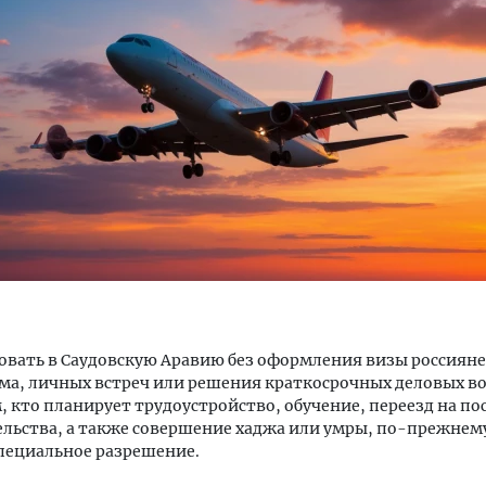
Архитектурный код начин
земли. Мощение крупно
плитами становится нов
стандартом благоустрой
СТРОИТЕЛЬСТВО
вать в Саудовскую Аравию без оформления визы россияне
ма, личных встреч или решения краткосрочных деловых во
, кто планирует трудоустройство, обучение, переезд на п
льства, а также совершение хаджа или умры, по-прежнем
пециальное разрешение.