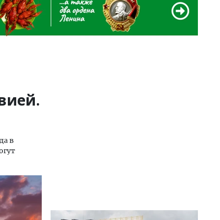
вией.
да в
огут