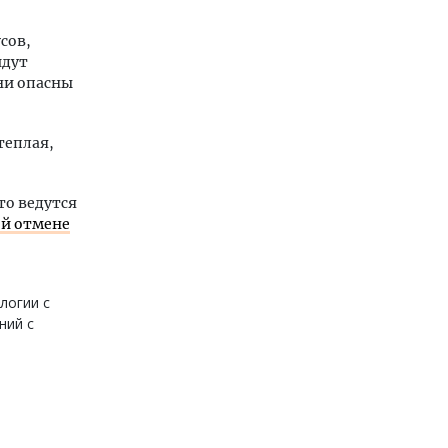
сов,
идут
они опасны
теплая,
то ведутся
ой отмене
логии с
ний с