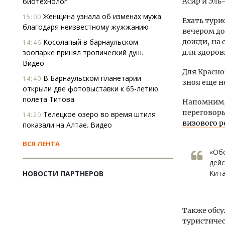
биотехнолог
Асир и Эль-
Женщина узнала об изменах мужа
15:00
Ехать тури
благодаря неизвестному жужжанию
вечером до 
Косолапый в барнаульском
дожди, на 
14:46
зоопарке принял тропический душ.
для здоров
Видео
Для Красно
В Барнаульском планетарии
14:40
зноя еще н
открыли две фотовыставки к 65-летию
полета Титова
Напомним, 
переговоры
Телецкое озеро во время штиля
14:20
визового 
показали на Алтае. Видео
ВСЯ ЛЕНТА
«Об
дей
Кит
НОВОСТИ ПАРТНЕРОВ
Также обс
туристичес