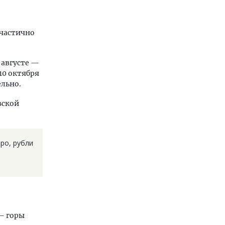
 частично
 августе —
 10 октября
ельно.
вской
ро, рубли
 — горы