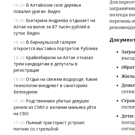
Для перес
В Алтайском селе деревья
19:20
заграничн
повалил ураган. Видео
полгода по
Екатерина Андреева отдыхает на
19:00
перечень о
Алтае на вилле за 87 тысяч рублей в
рекомендуе
сутки. Видео
Докумен
В барнаульской галерее
18:40
откроется выставка портретов Рублева
Загра
Крайизбирком на Алтае отказал
18:20
въезд
трем кандидатам в депутаты в
Обрат
регистрации
Жиль
Отдых на свежем водороде. Какие
18:00
технологии внедряют в санаториях
Деньг
Белокурихи
сутки
Родственники убитых девушек
Страх
17:40
узнали из СМИ о желании маньяка уйти
госпи
на СВО
Дети:
Пьяный тракторист устроил
поезд
17:20
погоню со стрельбой
согла