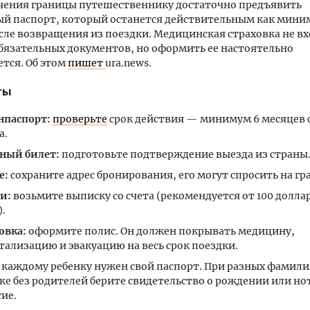
ечения границы путешественнику достаточно предъявить
ый паспорт, который останется действительным как мин
сле возвращения из поездки. Медицинская страховка не вх
бязательных документов, но оформить ее настоятельно
тся. Об этом
пишет
ura.news.
ты
нпаспорт:
проверьте
срок действия — минимум 6 месяцев 
а.
ный билет:
подготовьте подтверждение выезда из страны
е:
сохраните адрес бронирования, его могут спросить на гр
и:
возьмите выписку со счета (рекомендуется от 100 долла
).
овка:
оформите полис. Он должен покрывать медицину,
тализацию и эвакуацию на весь срок поездки.
каждому ребенку нужен свой паспорт. При разных фамили
ке без родителей берите свидетельство о рождении или н
сие.