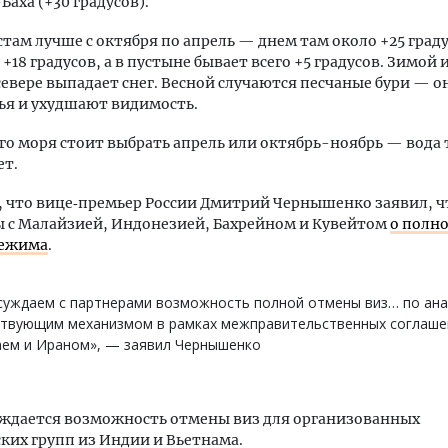
Баха (+30 градусов).
стам лучше с октября по апрель — днем там около +25 граду
+18 градусов, а в пустыне бывает всего +5 градусов. Зимой 
севере выпадает снег. Весной случаются песчаные бури — 
ья и ухудшают видимость.
го моря стоит выбрать апрель или октябрь-ноябрь — вода 
ет.
что вице‑премьер России Дмитрий Чернышенко заявил, ч
 с Малайзией, Индонезией, Бахрейном и Кувейтом
о полн
режима
.
суждаем с партнерами возможность полной отмены виз… по ана
ствующим механизмом в рамках межправительственных соглаше
аем и Ираном», — заявил Чернышенко
уждается возможность отмены виз для организованных
ких групп из Индии и Вьетнама.