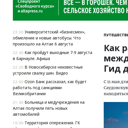
Университетский «бизнесмен»,
23:30
ПУТЕШЕСТВ
обмеление и новые автобусы. Что
произошло на Алтае 6 августа
Как 
Как пройдут выходные 7-9 августа
22:40
межд
в Барнауле. Афиша
Гид 
В Новосибирске неизвестные
22:20
устроили свалку шин. Видео
Ozon Банк рассказал, как будет
С 11 мая д
22:00
работать под санкциями
Саудовскую
Великобритании
находиться
Больница и медучреждения на
21:40
Алтае получили пять новых
автомобилей
Территория опережения. ГК
10:00