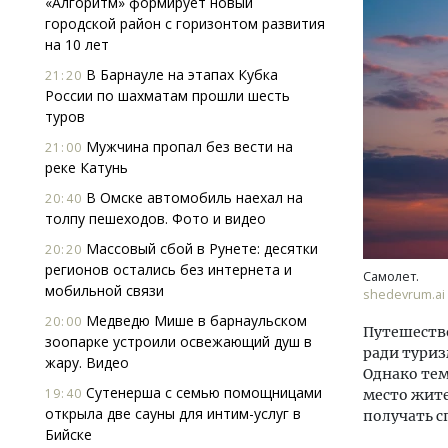
«Алгоритм» формирует новый
городской район с горизонтом развития
на 10 лет
В Барнауле на этапах Кубка
21:20
России по шахматам прошли шесть
туров
Мужчина пропал без вести на
21:00
реке Катунь
В Омске автомобиль наехал на
20:40
толпу пешеходов. Фото и видео
Массовый сбой в Рунете: десятки
20:20
регионов остались без интернета и
Самолет.
мобильной связи
shedevrum.ai
Медведю Мише в барнаульском
20:00
Путешество
зоопарке устроили освежающий душ в
ради туриз
жару. Видео
Однако тем
Сутенерша с семью помощницами
19:40
место жите
открыла две сауны для интим-услуг в
получать с
Бийске