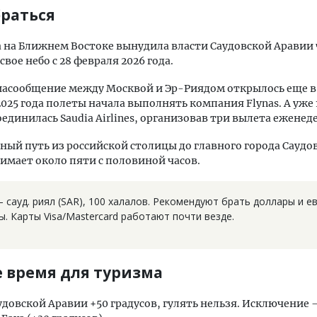
браться
 на Ближнем Востоке вынудила власти Саудовской Аравии
вое небо с 28 февраля 2026 года.
асообщение между Москвой и Эр-Риядом открылось еще в
а 2025 года полеты начала выполнять компания Flynas. А уже
оединилась Saudia Airlines, организовав три вылета еженед
ный путь из российской столицы до главного города Саудо
имает около пяти с половиной часов.
сауд. риял (SAR), 100 халалов. Рекомендуют брать доллары и ев
. Карты Visa/Mastercard работают почти везде.
 время для туризма
удовской Аравии +50 градусов, гулять нельзя. Исключение