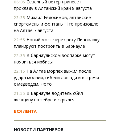
Северный ветер принесет
08:05
прохладу в Алтайский край 8 августа
Михаил Евдокимов, алтайские
23:35
спортсмены и фонтаны. Что произошло
на Алтае 7 августа
Новый мост через реку Пивоварку
22:55
планируют построить в Барнауле
В барнаульском зоопарке могут
22:35
появиться ирбисы
На Алтае морпех выжил после
22:15
удара молнии, гибели лошади и встречи
с медведем. Фото
В Барнауле водитель сбил
21:55
женщину на зебре и скрылся
ВСЯ ЛЕНТА
НОВОСТИ ПАРТНЕРОВ