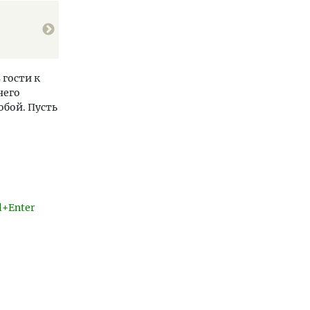
 гости к
чего
обой. Пусть
l+Enter