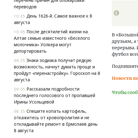
перечень причин для блокировки
переводов
День 1626-й. Самое важное к 8
10:35
августа
После десятилетий жизни на
10:05
В «Большой
Алтае семью известного «Веселого
друзьям, а
молочника» Уолкера могут
перерыва. 
депортировать
футбол всег
Знаки зодиака получат редкую
09:35
Подпишитес
возможность, начнут думать проще и
пройдут «перенастройку». Гороскоп на 8
Новости к
августа
Рассказали подробности
09:05
Чтобы сооб
последнего голосового от пропавшей
Ирины Усольцевой
Спешите копать картофель,
08:35
откажитесь от кровопролития и не
откладывайте ремонт в Ермолаев день
8 августа