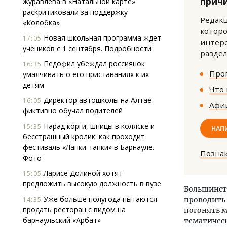
прич
Журавлева в «Натальной карте»
раскритиковали за поддержку
Редакц
«Колобка»
которо
Новая школьная программа ждет
17:05
интере
учеников с 1 сентября. Подробности
раздел
Педофил убеждал россиянок
16:35
Прог
умалчивать о его приставаниях к их
детям
Что 
Директор автошколы на Алтае
16:05
Афиш
фиктивно обучал водителей
Парад корги, шпицы в коляске и
15:35
НАП
бесстрашный кролик: как проходит
фестиваль «Лапки-тапки» в Барнауле.
Позна
Фото
Ларисе Долиной хотят
15:05
предложить высокую должность в вузе
Большинств
Уже больше полугода пытаются
14:35
проводить 
продать ресторан с видом на
погонять м
барнаульский «Арбат»
тематическ