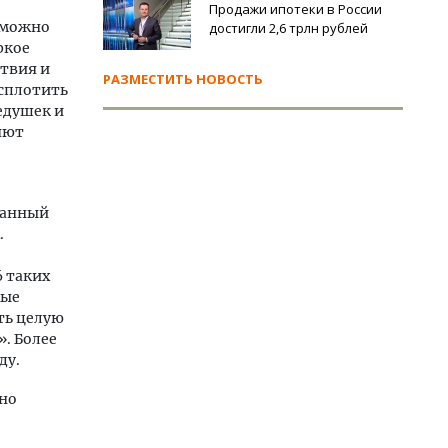
Продажи ипотеки в России
 можно
достигли 2,6 трлн рублей
ркое
ствия и
РАЗМЕСТИТЬ НОВОСТЬ
 сплотить
дедушек и
яют
рманный
.
6 таких
ные
ть целую
». Более
ду.
жно