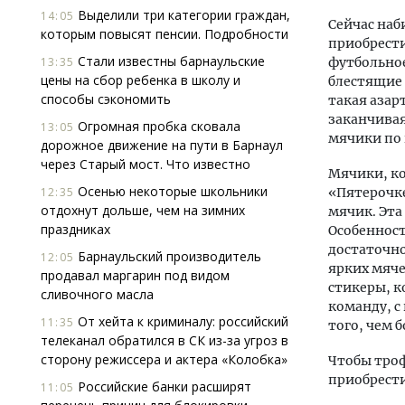
Выделили три категории граждан,
14:05
Сейчас наб
которым повысят пенсии. Подробности
приобрести
Стали известны барнаульские
13:35
футбольное
цены на сбор ребенка в школу и
блестящие 
способы сэкономить
такая азар
заканчива
Огромная пробка сковала
13:05
мячики по 
дорожное движение на пути в Барнаул
через Старый мост. Что известно
Мячики, ко
Осенью некоторые школьники
12:35
«Пятерочке
отдохнут дольше, чем на зимних
мячик. Эта
праздниках
Особенност
достаточно
Барнаульский производитель
12:05
ярких мяче
продавал маргарин под видом
стикеры, к
сливочного масла
команду, с
От хейта к криминалу: российский
11:35
того, чем 
телеканал обратился в СК из-за угроз в
сторону режиссера и актера «Колобка»
Чтобы троф
приобрести
Российские банки расширят
11:05