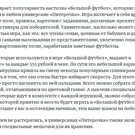
ирает популярность настолка «Большой футбол», которую
 в любом универсаме «Пятерочка». Игра включает в себя я
 поле, правила, карточки с заданиями, различные препят
стикеры для победителей. Удивительно, насколько может
тная игра, как эта: все члены семьи, начиная от бабушек и 
я самыми маленькими ее представителями, увлеченно гон
картонному полю, зарабатывая заветные футбаллы.
торые используются в игре «Большой футбол», выдают в
» за каждые 555 рублей в чеке. По сути это небольшой ка
 игрушка пришла на смену некогда популярным спиннерам
ь в том, что она очень быстро набирает скорость. Для этого
 просто щелкнуть по ней пальцами. Всего можно собрать 1
й, отличающихся по цветовой гамме. А наклеив специаль
оторые идут в комплекте с каждой игрушкой, можно собра
 которой приятно и весело будет играть в «Большой футбол
больше у вас в коллекции мячиков, тем выше шансы на побе
еи не растерялись, в универсамах «Пятерочка» также мо
 специальные мешочки для их хранения.