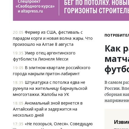
Фермер из США, фестиваль с
20:05
ПОТРЕБИТЕ
парадом корги и новая волна жары. Что
произошло на Алтае 8 августа
Как 
Умер отец аргентинского
19:35
матч
футболиста Лионеля Месси
футб
В элитном квартале российского
19:05
города накрыли притон-лабиринт
Штукатурка с потолка едва не
В самом ра
18:35
рухнула на жительницу барнаульской
России. Вп
многоэтажки. Жалобы на УК
сборная на
напряженн
Аномальный зной вернется в
18:05
Алтайский край и задержится на
несколько дней
Изви
«Не позорься, Олеся». Соведущую
17:35