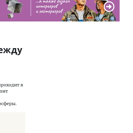
между
проходит в
упит
осферы.