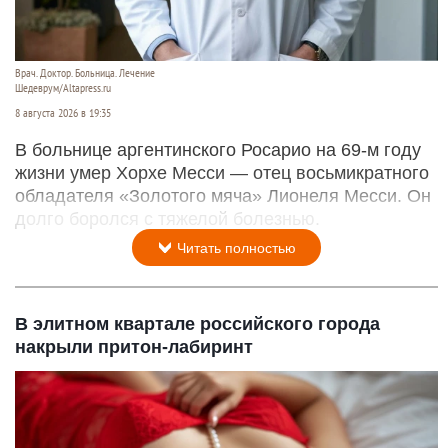
Врач. Доктор. Больница. Лечение
Шедеврум/Altapress.ru
8 августа 2026 в 19:35
В больнице аргентинского Росарио на 69-м году
жизни умер Хорхе Месси — отец восьмикратного
обладателя «Золотого мяча» Лионеля Месси. Он
долго боролся с тяжелой болезнью.
Читать полностью
В элитном квартале российского города
накрыли притон-лабиринт