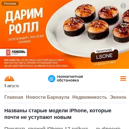
Реклама
To
F7
8 августа
Главная
Новости Барнаула
Недвижимость
Эконом
Названы старые модели iPhone, которые
почти не уступают новым
Покупать свежий iPhone 17 сейчас — выбросить