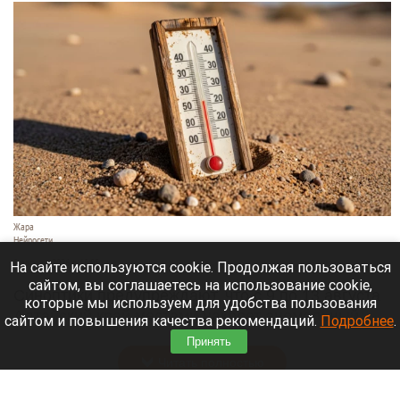
Жара
Нейросети
8 августа 2026 в 18:05
На сайте используются cookie. Продолжая пользоваться
сайтом, вы соглашаетесь на использование cookie,
Синоптики предупреждают, что с 9 по 13 августа
которые мы используем для удобства пользования
Алтайский край местами накроет аномальный
сайтом и повышения качества рекомендаций.
Подробнее
.
зной.
Принять
Читать полностью