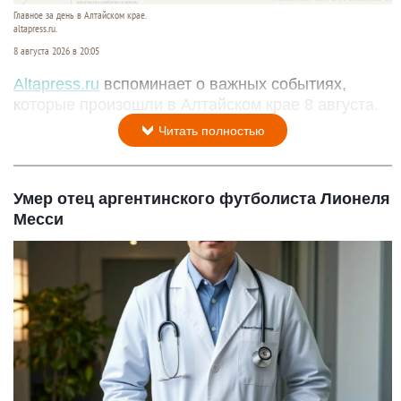
Главное за день в Алтайском крае.
altapress.ru.
8 августа 2026 в 20:05
Altapress.ru
вспоминает о важных событиях,
которые произошли в Алтайском крае 8 августа.
Читать полностью
Умер отец аргентинского футболиста Лионеля
Месси