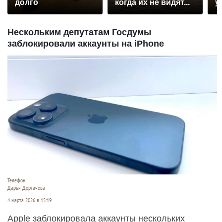
долго
когда их не видят...
у
Нескольким депутатам Госдумы
заблокировали аккаунты на iPhone
Телефон.
Дарья Дергачева
4 марта 2026 в 15:19
Apple заблокировала аккаунты нескольких