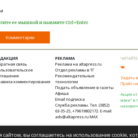
ьи
лите ее мышкой и нажмите Ctrl+Enter
Комментарии
ЕДАКЦИЯ
РЕКЛАМА
ЧИТАЙТЕ
ратная связь
Реклама на altapress.ru
ользовательское
Отдел рекламы в ТГ
оглашение
Рекомендательные
Задать 
равила комментирования
технологии
Прайс на
Подать объявление в газеты
Афиша
Акция от
Email подписка
маки" в 
Служба рекламы. Тел. (3852)
назовит
63-35-25, +79619802172. E-mail:
ads@altapress.ru
MAX
я сайтом, вы соглашаетесь на использование cookie, к