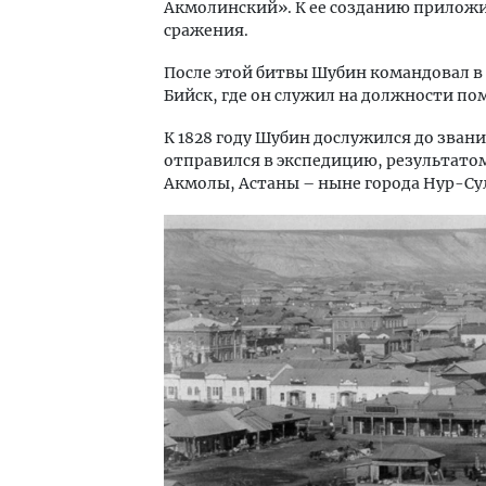
Акмолинский». К ее созданию приложи
сражения.
После этой битвы Шубин командовал в к
Бийск, где он служил на должности п
К 1828 году Шубин дослужился до зван
отправился в экспедицию, результато
Акмолы, Астаны – ныне города Нур-Су