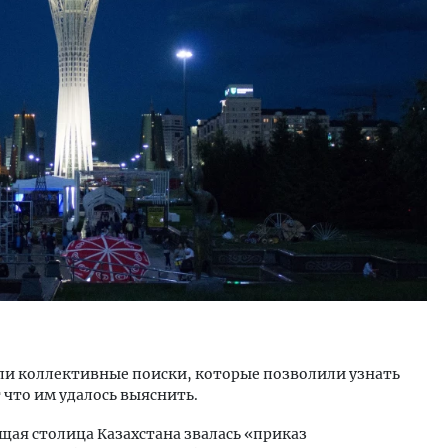
ость архитектурных идей.
Ищем новые берега. Ген
еральный директор компании
«Жилищной инициативы»
 — об эстетике городов,
Гатилов — о том, как де
дах в фасадах и развитии рынка
оставаться на плаву, ког
штормит
ОИТЕЛЬСТВО
СТРОИТЕЛЬСТВО
яли коллективные поиски, которые позволили узнать
 что им удалось выяснить.
ущая столица Казахстана звалась «приказ