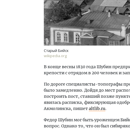
Старый Бийск
wikipedia.org
В конце весны 1830 года Шубин предпр
крепости с отрядом в 200 человек и за
По дороге специалисты-топографы про
было замедленно. Дойдя до мест рас
построить пост, ставший позже пункто
явилась расписка, фиксирующая одобр
Акмолинска, пишет
altlib.ru
.
Федор Шубин мог быть уроженцем Бийск
вопрос. Однако то, что он был сибиря