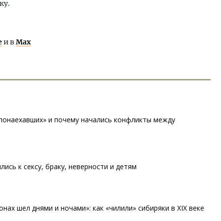
ку.
е
и в
Max
«понаехавших» и почему начались конфликты между
ились к сексу, браку, неверности и детям
онах шел днями и ночами»: как «чилили» сибиряки в XIX веке