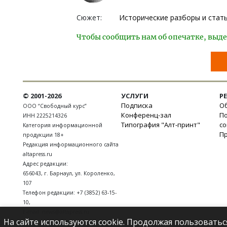
Сюжет:
Исторические разборы и стат
Чтобы сообщить нам об опечатке, выде
© 2001-2026
УСЛУГИ
Р
Подписка
Об
ООО “Свободный курс”
Конференц-зал
П
ИНН 2225214326
Типография "Алт-принт"
с
Категория информационной
П
продукции 18+
Редакция информационного сайта
altapress.ru
Адрес редакции:
656043
,
г. Барнаул
,
ул. Короленко,
107
Телефон редакции:
+7 (3852) 63-15-
10
,
E-mail:
news@altapress.ru
На сайте используются cookie. Продолжая пользоватьс