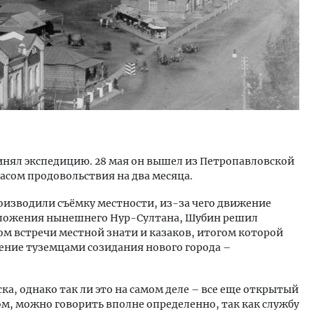
инял экспедицию. 28 мая он вышел из Петропавловской
пасом продовольствия на два месяца.
изводили съёмку местности, из-за чего движение
положения нынешнего Нур-Султана, Шубин решил
м встречи местной знати и казаков, итогом которой
ение туземцами созидания нового города –
а, однако так ли это на самом деле – все еще открытый
ком, можно говорить вполне определенно, так как службу