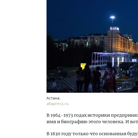
Архитектурный код начинается с
Смел
земли. Мощение крупноформатными
Ген
плитами становится новым
ЗИАС
стандартом благоустройства
трен
СТРОИТЕЛЬСТВО
СТР
Астана.
altapress.ru
В 1964-1973 годах историки предприн
имя и биографию этого человека. И вот
В 1830 году только что основанная буд