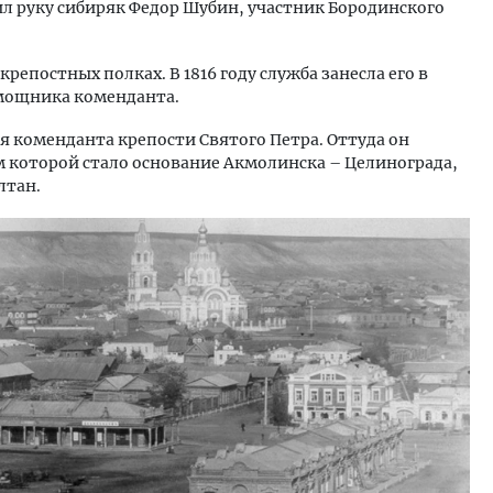
л руку сибиряк Федор Шубин, участник Бородинского
репостных полках. В 1816 году служба занесла его в
омощника коменданта.
ия коменданта крепости Святого Петра. Оттуда он
м которой стало основание Акмолинска – Целинограда,
лтан.