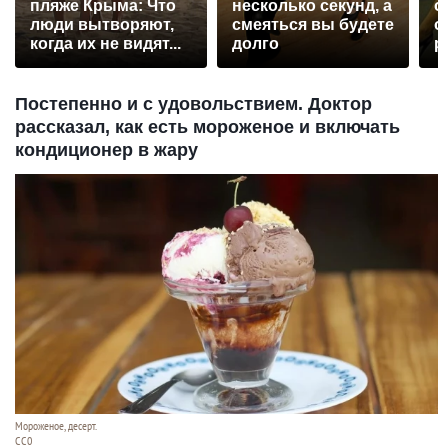
пляже Крыма: Что
несколько секунд, а
о
люди вытворяют,
смеяться вы будете
о
когда их не видят...
долго
р
Постепенно и с удовольствием. Доктор
рассказал, как есть мороженое и включать
кондиционер в жару
Мороженое, десерт.
СС0