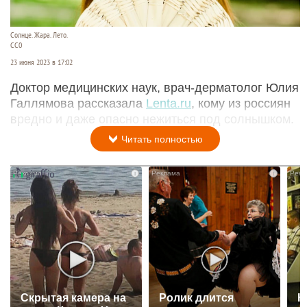
Солнце. Жара. Лето.
СС0
23 июня 2023 в 17:02
Доктор медицинских наук, врач-дерматолог Юлия
Галлямова рассказала
Lenta.ru
, кому из россиян
вредно и даже опасно нежиться под солнышком.
Читать полностью
i
i
Скрытая камера на
Ролик длится
К