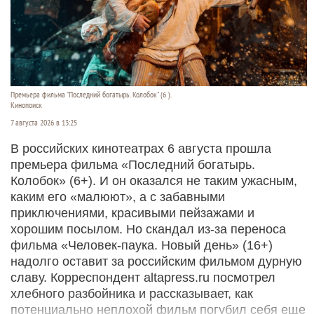
Премьера фильма "Последний богатырь. Колобок" (6 ).
Кинопоиск
7 августа 2026 в 13:25
В российских кинотеатрах 6 августа прошла
премьера фильма «Последний богатырь.
Колобок» (6+). И он оказался не таким ужасным,
каким его «малюют», а с забавными
приключениями, красивыми пейзажами и
хорошим посылом. Но скандал из-за переноса
фильма «Человек-паука. Новый день» (16+)
надолго оставит за российским фильмом дурную
славу. Корреспондент altapress.ru посмотрел
хлебного разбойника и рассказывает, как
потенциально неплохой фильм погубил себя еще