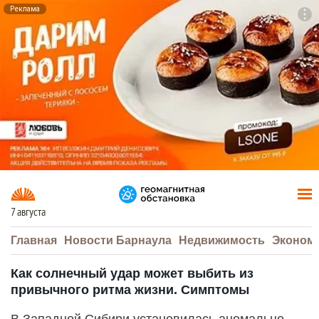
Реклама
To
F7
7 августа
Главная
Новости Барнаула
Недвижимость
Эконом
Как солнечный удар может выбить из
привычного ритма жизни. Симптомы
В Западной Сибири установилась аномально