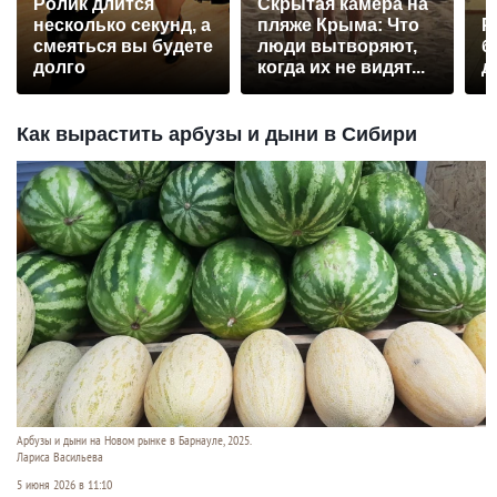
Ролик длится
Скрытая камера на
несколько секунд, а
пляже Крыма: Что
Р
смеяться вы будете
люди вытворяют,
б
долго
когда их не видят...
д
Как вырастить арбузы и дыни в Сибири
Арбузы и дыни на Новом рынке в Барнауле, 2025.
Лариса Васильева
5 июня 2026 в 11:10