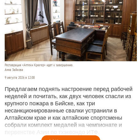
Реставрация «Аптеки Крюгер» идет к завершению.
Анна Зайкова
9 августа 2026 в 12:00
Предлагаем поднять настроение перед рабочей
неделей и почитать, как двух человек спасли из
крупного пожара в Бийске, как три
несанкционированные свалки устранили в
Алтайском крае и как алтайские спортсмены
собрали комплект медалей на чемпионате и
первенстве Азии по тхэквондо ИТФ.