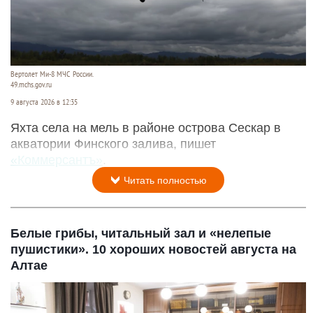
Вертолет Ми-8 МЧС России.
49.mchs.gov.ru
9 августа 2026 в 12:35
Яхта села на мель в районе острова Сескар в
акватории Финского залива, пишет
«Коммерсантъ»
.
Читать полностью
Белые грибы, читальный зал и «нелепые
пушистики». 10 хороших новостей августа на
Алтае