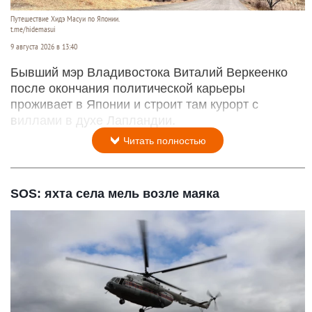
Путешествие Хидэ Масуи по Японии.
t.me/hidemasui
9 августа 2026 в 13:40
Бывший мэр Владивостока Виталий Веркеенко
после окончания политической карьеры
проживает в Японии и строит там курорт с
виллами в духе Лапландии.
Читать полностью
SOS: яхта села мель возле маяка