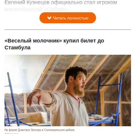
Евгений Кузнецов официально стал игроком
новосибирской «Сибири».
Читать полностью
«Веселый молочник» купил билет до
Стамбула
На ферме Джастаса Уолкера в Солонешенском районе.