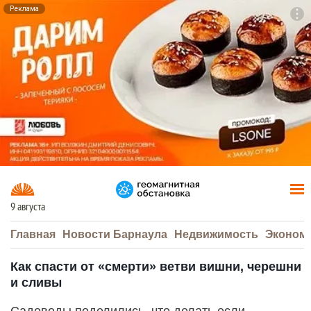
Реклама
To
F7
9 августа
Главная
Новости Барнаула
Недвижимость
Эконом
Как спасти от «смерти» ветви вишни, черешни
и сливы
Садоводы поделились, что делать если