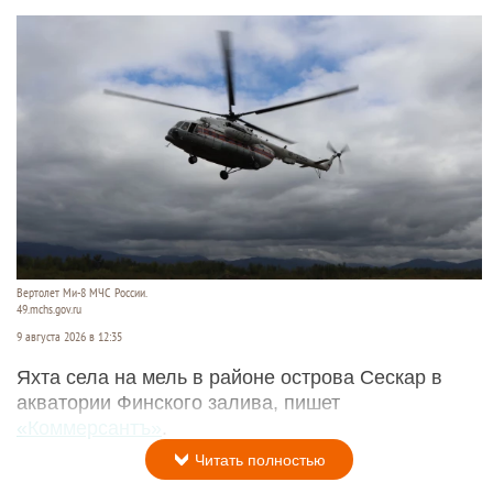
Вертолет Ми-8 МЧС России.
49.mchs.gov.ru
9 августа 2026 в 12:35
Яхта села на мель в районе острова Сескар в
акватории Финского залива, пишет
«Коммерсантъ»
.
Читать полностью