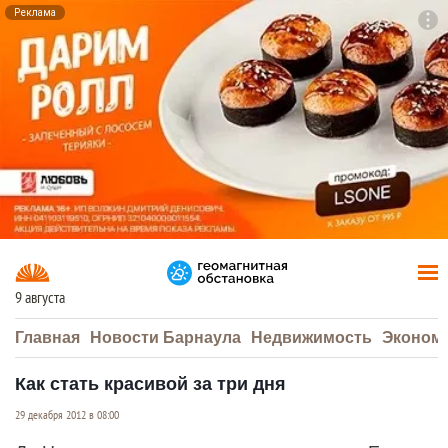
Реклама
To
F7
9 августа
Главная
Новости Барнаула
Недвижимость
Эконом
Как стать красивой за три дня
29 декабря 2012 в 08:00