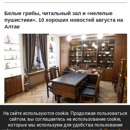
Белые грибы, читальный зал и «нелепые
пушистики». 10 хороших новостей августа на
Алтае
Реставрация «Аптеки Крюгер» идет к завершению.
Анна Зайкова
На сайте используются cookie. Продолжая пользоваться
сайтом, вы соглашаетесь на использование cookie,
9 августа 2026 в 12:00
которые мы используем для удобства пользования
Предлагаем поднять настроение перед рабочей