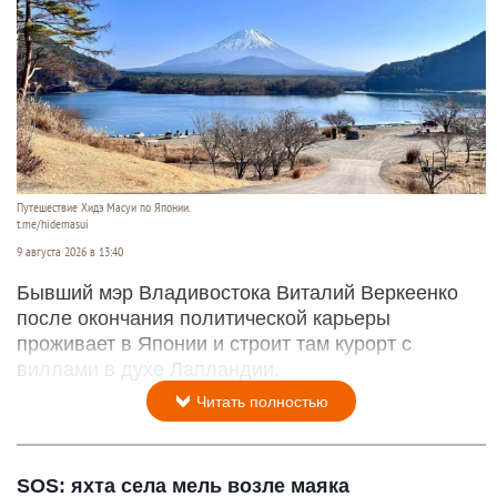
Путешествие Хидэ Масуи по Японии.
t.me/hidemasui
9 августа 2026 в 13:40
Бывший мэр Владивостока Виталий Веркеенко
после окончания политической карьеры
проживает в Японии и строит там курорт с
виллами в духе Лапландии.
Читать полностью
SOS: яхта села мель возле маяка