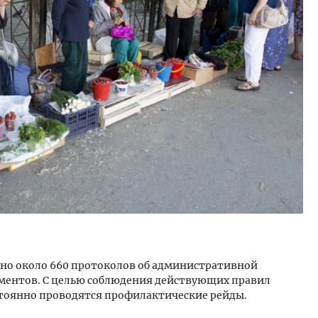
м новые берега. Гендиректор
Архитектурный код начин
лищной инициативы» Юрий
земли. Мощение крупно
лов — о том, как девелоперу
плитами становится нов
ваться на плаву, когда рынок
стандартом благоустрой
рмит
СТРОИТЕЛЬСТВО
ОИТЕЛЬСТВО
влено около 660 протоколов об административной
ументов. С целью соблюдения действующих правил
остоянно проводятся профилактические рейды.