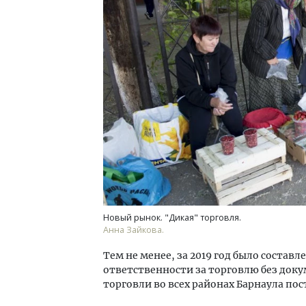
Ище
«Жи
Гати
оста
што
СТР
Новый рынок. "Дикая" торговля.
Анна Зайкова.
Тем не менее, за 2019 год было соста
ответственности за торговлю без док
торговли во всех районах Барнаула п