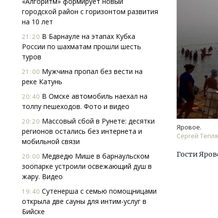
«Алгоритм» формирует новый
городской район с горизонтом развития
на 10 лет
В Барнауле на этапах Кубка
21:20
России по шахматам прошли шесть
туров
Мужчина пропал без вести на
21:00
реке Катунь
В Омске автомобиль наехал на
20:40
толпу пешеходов. Фото и видео
Массовый сбой в Рунете: десятки
20:20
Яровое.
регионов остались без интернета и
Сергей Тепля
мобильной связи
Гости Яров
Медведю Мише в барнаульском
20:00
зоопарке устроили освежающий душ в
жару. Видео
Сутенерша с семью помощницами
19:40
открыла две сауны для интим-услуг в
Бийске