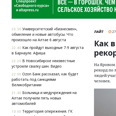
Университетский «бизнесмен»,
23:30
ЛАЙТ
27
обмеление и новые автобусы. Что
произошло на Алтае 6 августа
Как в
Как пройдут выходные 7-9 августа
22:40
реко
в Барнауле. Афиша
В Новосибирске неизвестные
22:20
На Яровом 
устроили свалку шин. Видео
рекорд по 
Ozon Банк рассказал, как будет
22:00
людей учас
работать под санкциями
человек.
Великобритании
Больница и медучреждения на
21:40
Алтае получили пять новых
автомобилей
Территория опережения. ГК
10:00