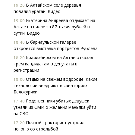
В Алтайском селе деревья
19:20
повалил ураган. Видео
Екатерина Андреева отдыхает на
19:00
Алтае на вилле за 87 тысяч рублей в
сутки. Видео
В барнаульской галерее
18:40
откроется выставка портретов Рублева
Крайизбирком на Алтае отказал
18:20
трем кандидатам в депутаты в
регистрации
Отдых на свежем водороде. Какие
18:00
технологии внедряют в санаториях
Белокурихи
Родственники убитых девушек
17:40
узнали из СМИ о желании маньяка уйти
на СВО
Пьяный тракторист устроил
17:20
погоню со стрельбой