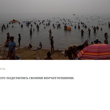
Смелость архитектурных 
Генеральный директор к
ЗИАС — об эстетике горо
трендах в фасадах и разв
СТРОИТЕЛЬСТВО
ков.
ого поделились своими впечатлениями.