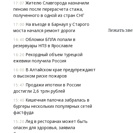
Жителю Славгорода назначили
17:07
пенсию после перерасчета стажа,
полученного в одной из стран СНГ
На въезде в Барнаул у Старого
17:00
моста начался ремонт дороги
Лежать зве
Обломки БПЛА попали в
16:40
резервуары НПЗ в Ярославле
Рекордный объем турецкой
16:20
ежевики получила Россия
В Алтайском крае предупреждают
16:00
о высоком риске пожаров
Продажи ипотеки в России
15:47
достигли 2,6 трлн рублей
Кишечная палочка забралась в
15:40
бургеры нескольких популярных сетей
фастфуда
Лед в ресторанах может быть
15:20
опасен для здоровья, заявила