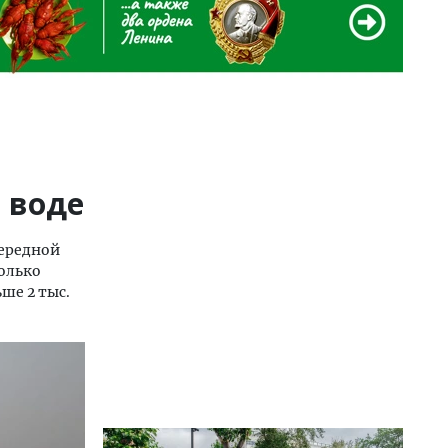
 воде
чередной
олько
ше 2 тыс.