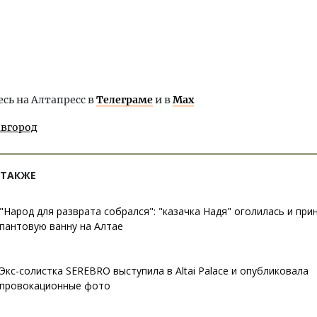
ь на Алтапресс в
Телеграме
и в
Max
авгород
 ТАКЖЕ
"Народ для разврата собрался": "казачка Надя" оголилась и при
пантовую ванну на Алтае
Экс-солистка SEREBRO выступила в Altai Palace и опубликовала
провокационные фото