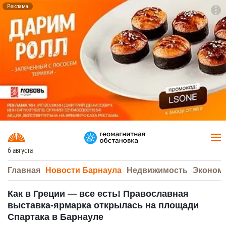
Реклама
To
F7
6 августа
Главная
Новости Барнаула
Недвижимость
Эконом
Как в Греции — все есть! Православная
выставка-ярмарка открылась на площади
Спартака в Барнауле