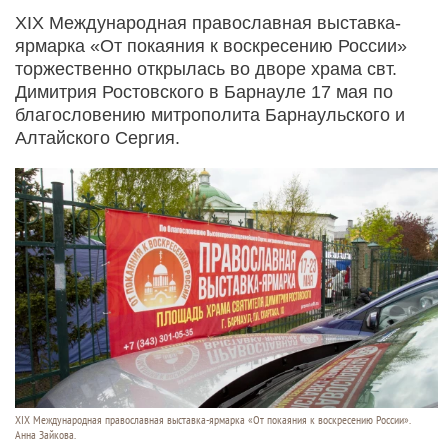
XIX Международная православная выставка-
ярмарка «От покаяния к воскресению России»
торжественно открылась во дворе храма свт.
Димитрия Ростовского в Барнауле 17 мая по
благословению митрополита Барнаульского и
Алтайского Сергия.
XIX Международная православная выставка-ярмарка «От покаяния к воскресению России».
Анна Зайкова.