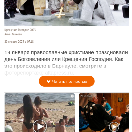
Крещение Господне 2023.
Анна Зайкова.
20 января 2023 в 07:18
19 января православные христиане праздновали
день Богоявления или Крещения Господня. Как
это происходило в Барнауле, смотрите в
фоторепортаже altapress.ru.
Читать полностью
i