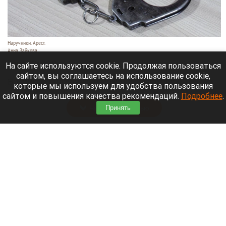
Наручники. Арест.
Анна Зайкова
6 августа 2026 в 19:40
На сайте используются cookie. Продолжая пользоваться
сайтом, вы соглашаетесь на использование cookie,
В Бийске полиция задержала 48-летнюю
которые мы используем для удобства пользования
женщину и семь ее сообщниц.
сайтом и повышения качества рекомендаций.
Подробнее
.
Читать полностью
Принять
В Алтайском селе деревья повалил ураган.
Видео