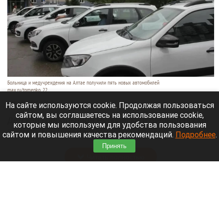
Больница и медучреждения на Алтае получили пять новых автомобилей
max.ru/tomenko_22
6 августа 2026 в 21:40
На сайте используются cookie. Продолжая пользоваться
сайтом, вы соглашаетесь на использование cookie,
Детская горбольница Рубцовска и фельдшерско-
которые мы используем для удобства пользования
акушерские пункты Алтайского края получили
сайтом и повышения качества рекомендаций.
Подробнее
.
пять новых машин.
Принять
Читать полностью
В Барнауле на этапах Кубка России по
шахматам прошли шесть туров