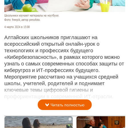
Школьники изучают материалы на ноутбуке.
Фото: freepik, автор pressfoto.
4 марта 2024 в 15:00
Алтайских школьников приглашают на
всероссийский открытый онлайн-урок о
технологиях и профессиях будущего
«Кибербезопасность», в рамках которого можно
узнать о самых современных способах защиты от
киберугроз и ИТ-профессиях будущего.
Мероприятие рассчитано на учащихся средней
школы, учителей, родителей и поднимает
ключевые темы цифровой гигиены и
профориентации в современной ИТ-отрасли.
Читать полностью
i