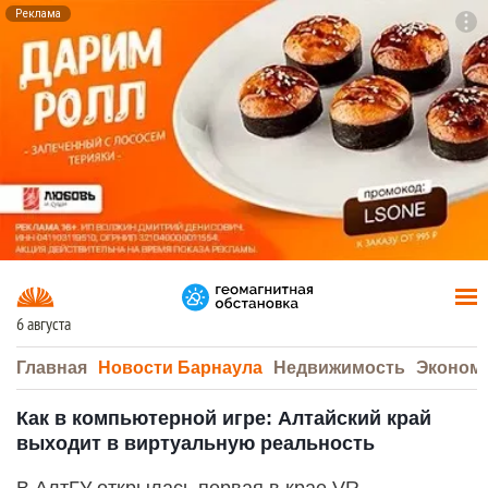
Реклама
To
F7
6 августа
Главная
Новости Барнаула
Недвижимость
Эконом
Как в компьютерной игре: Алтайский край
выходит в виртуальную реальность
В АлтГУ открылась первая в крае VR-