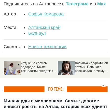
Подпишитесь на Алтапресс в
Телеграме
и в
Max
Автор
Софья Комарова
Места
Алтайский край
Барнаул
Сюжеты
Новые технологии
Отдых на свежем
Ловушка «дофаминой
водороде. Какие
петли». Психиатр
технологии внедряют в
рассказала, почему
санаториях Белокурихи
опасно засыпать с
телефоном в руках
ПО ТЕМЕ:
Миллиарды с миллионами. Самые дорогие
инвестпроекты на Алтае, которые всех удивят