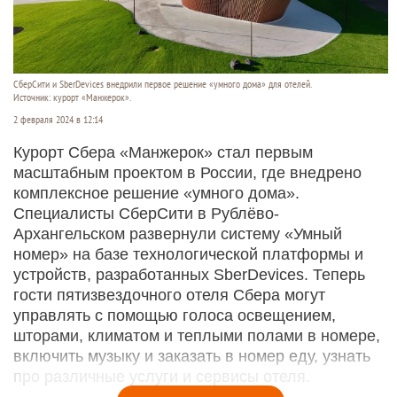
СберСити и SberDevices внедрили первое решение «умного дома» для отелей.
Источник: курорт «Манжерок».
2 февраля 2024 в 12:14
Курорт Сбера «Манжерок» стал первым
масштабным проектом в России, где внедрено
комплексное решение «умного дома».
Специалисты СберСити в Рублёво-
Архангельском развернули систему «Умный
номер» на базе технологической платформы и
устройств, разработанных SberDevices. Теперь
гости пятизвездочного отеля Сбера могут
управлять с помощью голоса освещением,
шторами, климатом и теплыми полами в номере,
включить музыку и заказать в номер еду, узнать
про различные услуги и сервисы отеля.