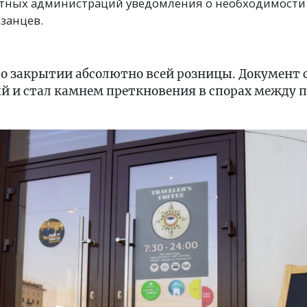
стных администраций уведомления о необходимости з
занцев.
я о закрытии абсолютно всей розницы. Документ
й и стал камнем преткновения в спорах между