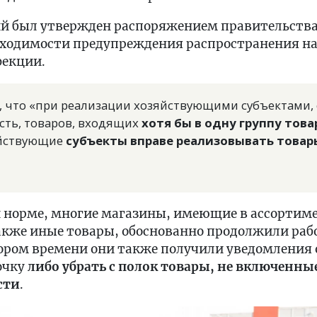
й был утвержден распоряжением правительства 
обходимости предупреждения распространения н
фекции.
о, что «при реализации хозяйствующими субъектам
сть, товаров, входящих
хотя бы в одну группу това
яйствующие
субъекты вправе реализовывать товар
й норме, многие магазины, имеющие в ассортим
также иные товары, обоснованно продолжили раб
кором времени они также получили уведомления 
очку
либо убрать с полок товары, не включенные
сти
.