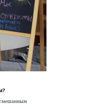
м?
о смешанным