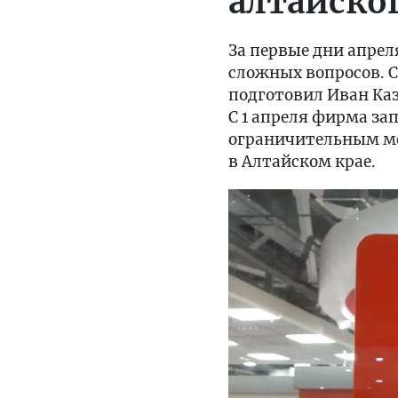
алтайско
За первые дни апре
сложных вопросов. С
подготовил Иван Ка
С 1 апреля фирма з
ограничительным ме
в Алтайском крае.