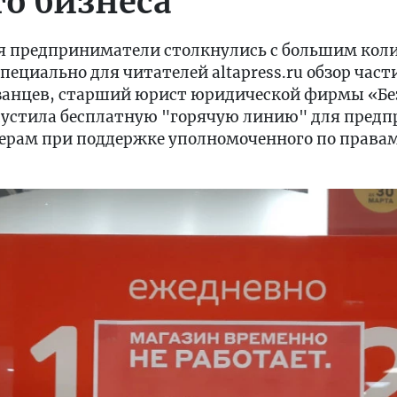
го бизнеса
ля предприниматели столкнулись с большим кол
пециально для читателей altapress.ru обзор част
занцев, старший юрист юридической фирмы «Бе
апустила бесплатную "горячую линию" для пред
рам при поддержке уполномоченного по права