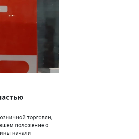
ластью
розничной торговли,
жавшем положение о
зины начали