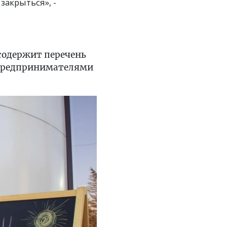
акрыться», -
 содержит перечень
 предпринимателями