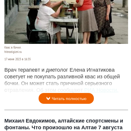
Квас в бочке.
hitrostigizni.ru
17 июня 2023 в 16:35
Врач терапевт и диетолог Елена Игнатикова
советует не покупать разливной квас из общей
бочки. Он может стать причиной серьезного
отравления. Об этом сообщают
РИА Новости.
Читать полностью
Михаил Евдокимов, алтайские спортсмены и
фонтаны. Что произошло на Алтае 7 августа