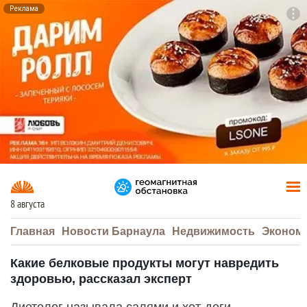
Реклама
To
F7
8 августа
Главная
Новости Барнаула
Недвижимость
Эконом
Какие белковые продукты могут навредить
здоровью, рассказал эксперт
Диетолог называла салями и хот-доги