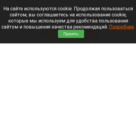
7 августа 2026 в 22:15
На сайте используются cookie. Продолжая пользоваться
сайтом, вы соглашаетесь на использование cookie,
Морской пехотинец, который приехал в отпуск на
которые мы используем для удобства пользования
Алтай, пережил чудовищную серию событий.
сайтом и повышения качества рекомендаций.
Подробнее
.
Читать полностью
Принять
В Барнауле водитель сбил женщину на зебре
и скрылся