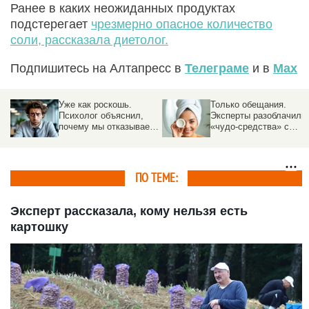
Ранее в каких неожиданных продуктах
подстерегает
чрезмерно опасное количество
соли, рассказала диетолог.
Подпишитесь на Алтапресс в
Телеграме
и в
Max
ут
Уже как роскошь.
Только обещания.
Психолог объяснил,
Эксперты разоблачили
почему мы отказываем
«чудо-средства» с
себе в отпуске и чем
маркетплейсов
это грозит
ПО ТЕМЕ:
Эксперт рассказала, кому нельзя есть
картошку