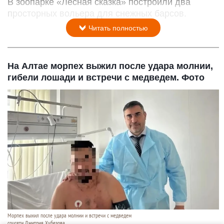
В зоопарке «Лесная сказка» построили два
просторных вольера для снежных барсов.
Читать полностью
На Алтае морпех выжил после удара молнии,
гибели лошади и встречи с медведем. Фото
Морпех выжил после удара молнии и встречи с медведем
соцсети Дмитрия Хубезова