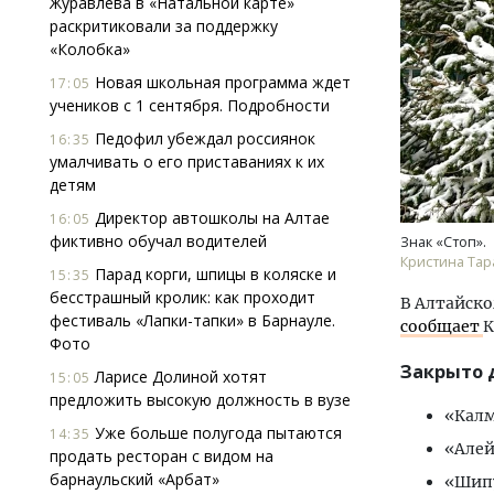
Журавлева в «Натальной карте»
раскритиковали за поддержку
«Колобка»
Новая школьная программа ждет
17:05
учеников с 1 сентября. Подробности
Педофил убеждал россиянок
16:35
умалчивать о его приставаниях к их
детям
Архи
зем
Директор автошколы на Алтае
16:05
пли
фиктивно обучал водителей
Знак «Стоп».
ста
Кристина Тар
Парад корги, шпицы в коляске и
15:35
СТР
бесстрашный кролик: как проходит
В Алтайско
фестиваль «Лапки-тапки» в Барнауле.
сообщает
К
Фото
Закрыто 
Ларисе Долиной хотят
15:05
предложить высокую должность в вузе
«Калм
Уже больше полугода пытаются
14:35
«Алейс
продать ресторан с видом на
барнаульский «Арбат»
«Шипу