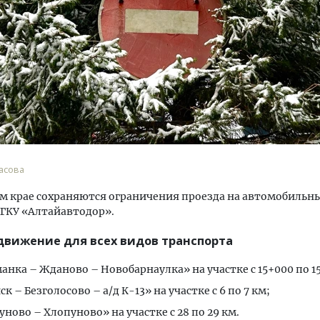
тектурный код начинается с
Ищем новые берега. Ген
ли. Мощение крупноформатными
«Жилищной инициативы»
тами становится новым
Гатилов — о том, как де
ндартом благоустройства
оставаться на плаву, ког
асова
штормит
ОИТЕЛЬСТВО
м крае сохраняются ограничения проезда на автомобильны
СТРОИТЕЛЬСТВО
ГКУ «Алтайавтодор».
движение для всех видов транспорта
анка – Жданово – Новобарнаулка» на участке с 15+000 по 1
к – Безголосово – а/д К-13» на участке с 6 по 7 км;
ново – Хлопуново» на участке с 28 по 29 км.