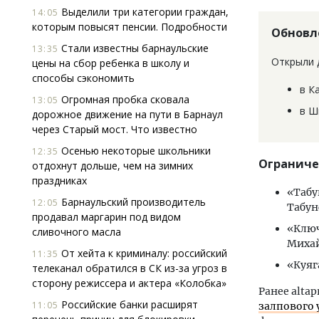
Выделили три категории граждан,
14:05
которым повысят пенсии. Подробности
Обновл
Стали известны барнаульские
13:35
Открыли 
цены на сбор ребенка в школу и
способы сэкономить
в К
Огромная пробка сковала
13:05
в Ш
дорожное движение на пути в Барнаул
через Старый мост. Что известно
Осенью некоторые школьники
12:35
Ограниче
отдохнут дольше, чем на зимних
праздниках
«Табу
Барнаульский производитель
12:05
Табун
продавал маргарин под видом
«Ключ
сливочного масла
Михай
От хейта к криминалу: российский
11:35
«Куяг
телеканал обратился в СК из-за угроз в
сторону режиссера и актера «Колобка»
Ранее altap
Российские банки расширят
11:05
залпового 