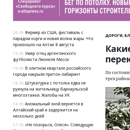
Фермер из США, фестиваль с
20:05
ДОРОГИ, Б
парадом корги и новая волна жары. Что
произошло на Алтае 8 августа
Каки
Умер отец аргентинского
19:35
пере
футболиста Лионеля Месси
В элитном квартале российского
19:05
По состоян
города накрыли притон-лабиринт
трех район
Штукатурка с потолка едва не
18:35
рухнула на жительницу барнаульской
многоэтажки. Жалобы на УК
Аномальный зной вернется в
18:05
Алтайский край и задержится на
несколько дней
«Не позорься, Олеся». Соведущую
17:35