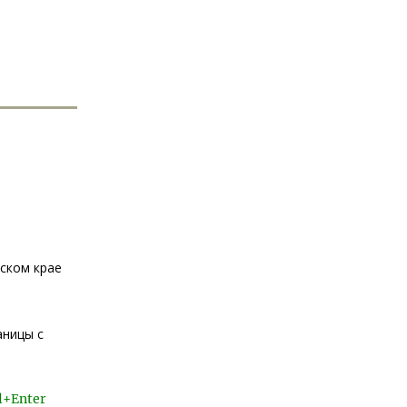
ском крае
аницы с
l+Enter