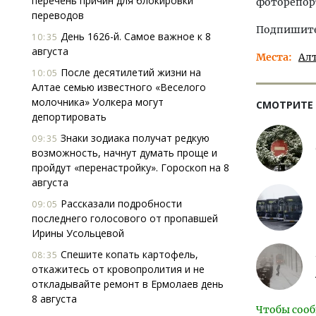
перечень причин для блокировки
фоторепор
переводов
Подпишитес
День 1626-й. Самое важное к 8
10:35
августа
Места
Ал
После десятилетий жизни на
10:05
Алтае семью известного «Веселого
молочника» Уолкера могут
СМОТРИТЕ
депортировать
Знаки зодиака получат редкую
09:35
возможность, начнут думать проще и
пройдут «перенастройку». Гороскоп на 8
августа
Рассказали подробности
09:05
последнего голосового от пропавшей
Ирины Усольцевой
Спешите копать картофель,
08:35
откажитесь от кровопролития и не
откладывайте ремонт в Ермолаев день
8 августа
Чтобы сооб