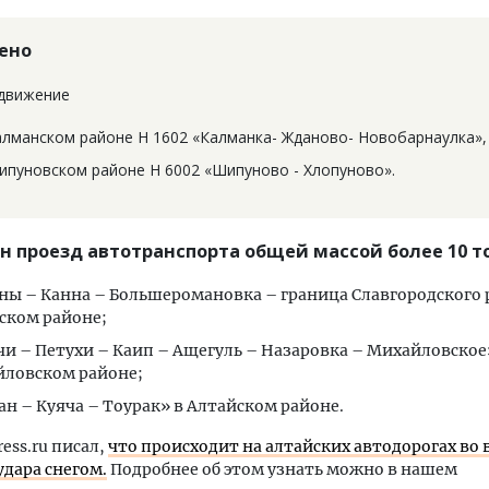
ено
движение
алманском районе Н 1602 «Калманка- Жданово- Новобарнаулка»,
ипуновском районе Н 6002 «Шипуново - Хлопуново».
н проезд автотранспорта общей массой более 10 т
ны – Канна – Большеромановка – граница Славгородского 
ском районе;
и – Петухи – Каип – Ащегуль – Назаровка – Михайловское
ловском районе;
ан – Куяча – Тоурак» в Алтайском районе.
ress.ru писал,
что происходит на алтайских автодорогах во
удара снегом.
Подробнее об этом узнать можно в нашем