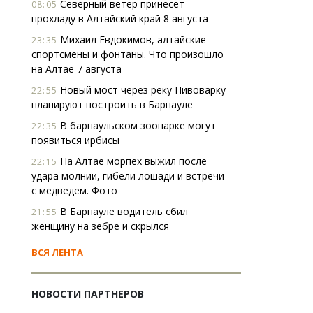
Северный ветер принесет
08:05
прохладу в Алтайский край 8 августа
Михаил Евдокимов, алтайские
23:35
спортсмены и фонтаны. Что произошло
на Алтае 7 августа
Новый мост через реку Пивоварку
22:55
планируют построить в Барнауле
В барнаульском зоопарке могут
22:35
появиться ирбисы
На Алтае морпех выжил после
22:15
удара молнии, гибели лошади и встречи
с медведем. Фото
В Барнауле водитель сбил
21:55
женщину на зебре и скрылся
ВСЯ ЛЕНТА
НОВОСТИ ПАРТНЕРОВ