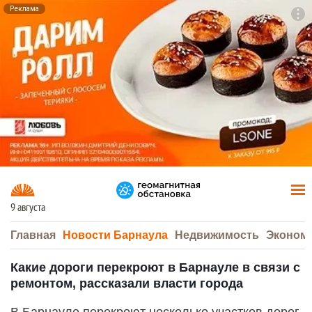
Реклама
To
F7
9 августа
Главная
Новости Барнаула
Недвижимость
Эконом
Какие дороги перекроют в Барнауле в связи с
ремонтом, рассказали власти города
В Барнауле перекроют несколько участков дорог