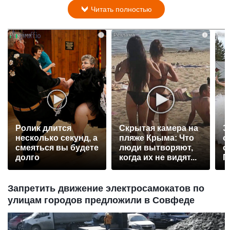
Читать полностью
i
i
Ролик длится
Скрытая камера на
Э
несколько секунд, а
пляже Крыма: Что
о
смеяться вы будете
люди вытворяют,
с
долго
когда их не видят...
П
р
Запретить движение электросамокатов по
улицам городов предложили в Совфеде