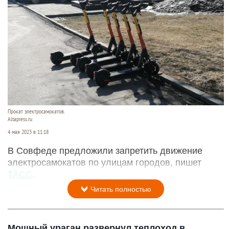
Прокат электросамокатов.
Altapress.ru
4 мая 2023 в 11:18
В Совфеде предложили запретить движение
электросамокатов по улицам городов, пишет
ТАСС
.
Читать полностью
Мощный ураган развернул теплоход в