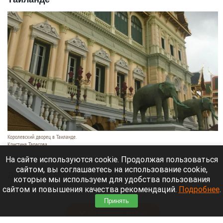
Королевский дворец в Таиланде.
Кристина Тарасова
9 августа 2026 в 15:35
На сайте используются cookie. Продолжая пользоваться
сайтом, вы соглашаетесь на использование cookie,
Диджей из России Дмитрий — выступает под
которые мы используем для удобства пользования
псевдонимом DJ FЫRРИN — пропал в Таиланде
сайтом и повышения качества рекомендаций.
Подробнее
.
после возникновения проблем с документами.
Принять
Читать полностью