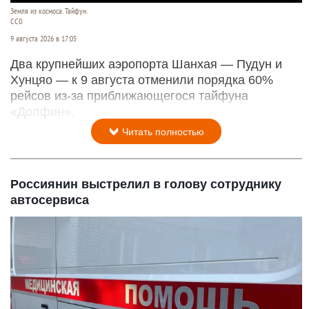
Земля из космоса. Тайфун.
СС0
9 августа 2026 в 17:05
Два крупнейших аэропорта Шанхая — Пудун и
Хунцяо — к 9 августа отменили порядка 60%
рейсов из-за приближающегося тайфуна
«Долфин».
Читать полностью
Россиянин выстрелил в голову сотруднику
автосервиса