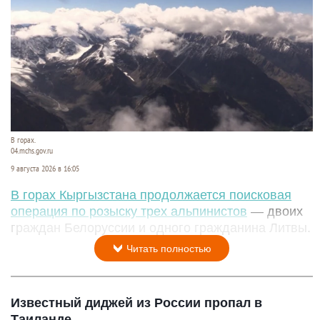
В горах.
04.mchs.gov.ru
9 августа 2026 в 16:05
В горах Кыргызстана продолжается поисковая
операция по розыску трех альпинистов
— двоих
граждан Белоруссии и одного гражданина Литвы.
Читать полностью
Известный диджей из России пропал в
Таиланде