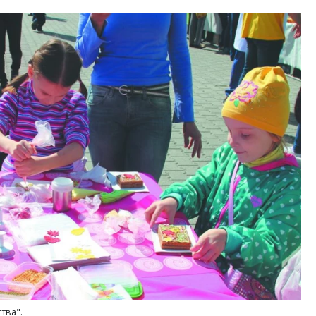
тва".