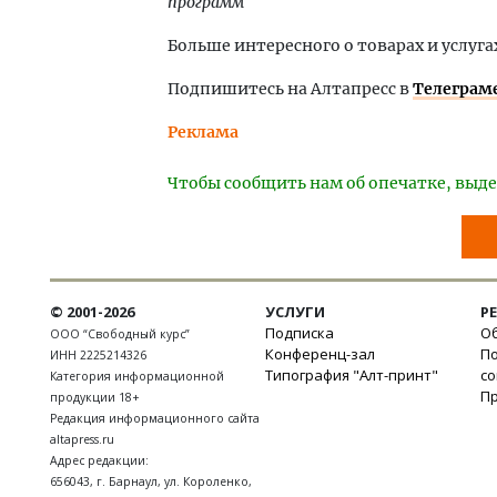
программ
Больше интересного о товарах и услуга
Подпишитесь на Алтапресс в
Телеграм
Реклама
Чтобы сообщить нам об опечатке, выде
© 2001-2026
УСЛУГИ
Р
Подписка
Об
ООО “Свободный курс”
Конференц-зал
П
ИНН 2225214326
Типография "Алт-принт"
с
Категория информационной
П
продукции 18+
Редакция информационного сайта
altapress.ru
Адрес редакции:
656043
,
г. Барнаул
,
ул. Короленко,