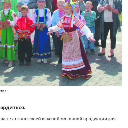
тектурный код начинается с
Смелость архитектурных 
ли. Мощение крупноформатными
Генеральный директор к
тами становится новым
ЗИАС — об эстетике горо
ндартом благоустройства
трендах в фасадах и разв
ОИТЕЛЬСТВО
СТРОИТЕЛЬСТВО
тва".
ордиться.
ла 1 220 тонн своей вкусной молочной продукции для