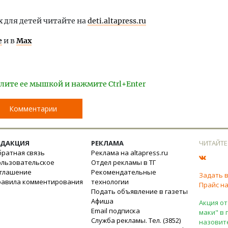
х для детей читайте на
deti.altapress.ru
е
и в
Max
лите ее мышкой и нажмите Ctrl+Enter
Комментарии
ЕДАКЦИЯ
РЕКЛАМА
ЧИТАЙТЕ
ратная связь
Реклама на altapress.ru
ользовательское
Отдел рекламы в ТГ
оглашение
Рекомендательные
Задать 
равила комментирования
технологии
Прайс на
Подать объявление в газеты
Афиша
Акция от
Email подписка
маки" в 
Служба рекламы. Тел. (3852)
назовит