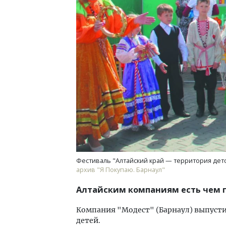
Двухуровневые номера и вид на горы.
Архи
Каким будет новый бутик-отель
зем
«Белкур» в Белокурихе
пли
ста
ДОМА И КВАРТИРЫ
СТР
Фестиваль "Алтайский край — территория детс
архив "Я Покупаю. Барнаул"
Алтайским компаниям есть чем г
Компания "Модест" (Барнаул) выпусти
детей.