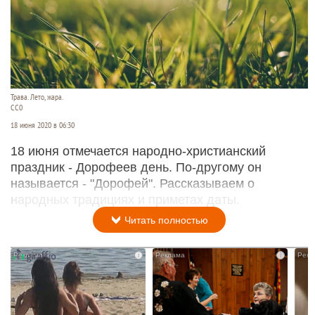
Трава. Лето, жара.
СС0
18 июня 2020 в 06:30
18 июня отмечается народно-христианский
праздник - Дорофеев день. По-другому он
называется - "Дорофей". Рассказываем о
народных традициях и приметах даты.
Читать полностью
i
i