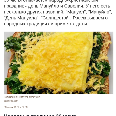
праздник - день Мануйло и Савелия. У него есть
несколько других названий: "Мануил", "Мануйло",
"День Мануила", "Солнцестой". Рассказываем о
народных традициях и приметах даты.
Поджаренная капуста, омлет, сыр.
buzzfeed.com
30 июня 2021 в 06:30