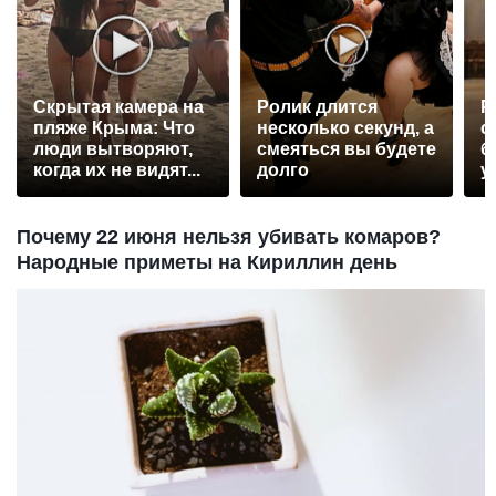
Скрытая камера на
Ролик длится
Р
пляже Крыма: Что
несколько секунд, а
с
люди вытворяют,
смеяться вы будете
б
когда их не видят...
долго
у
Почему 22 июня нельзя убивать комаров?
Народные приметы на Кириллин день