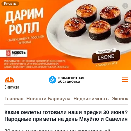
Реклама
To
F7
8 августа
Главная
Новости Барнаула
Недвижимость
Эконом
Какие омлеты готовили наши предки 30 июня?
Народные приметы на день Мауйло и Савелия
30 июня отмечается народно-христианский