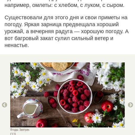
например, омлеты: с хлебом, с луком, с сыром.
Существовали для этого дня и свои приметы на
погоду. Яркая зарница предвещала хороший
урожай, а вечерняя радуга — хорошую погоду. А
вот багровый закат сулил сильный ветер и
ненастье.
Овсянка
Ягоды. Завтрак
СС0
ССО