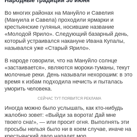
Народные традиции 30 июня
Во многих районах на Мануйло и Савелия
(Мануила и Савела) проходили ярмарки и
крестьянские гулянья, носившие название
«Молодой Ярило». Следующий базарный день,
который устраивался накануне Ивана Купалы,
назывался уже «Старый Ярило».
В народе говорили, что на Мануйло солнце
«застаивается», являются мороки-туманы, текут
молочные реки. День называли нехорошим: в это
время к избам подходила нечисть и пыталась
уморить человека.
Иногда можно было услышать, как кто-нибудь
жалобно зовет: «Выйди за ворота! Дай мне
твоего сна!», — или просит огня. Выполнять эти
просьбы нельзя было ни в коем случае, иначе на
крестьянский двор нападет мор.