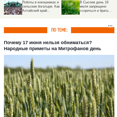
Роботы в кокошниках и
В Сысоев день 19
сельские богатыри. Как
июля запрещено
Алтайский край
ссориться и брать
отметил
деньги в долг
«Всероссийский день
поля – 2026»
ПО ТЕМЕ:
Почему 17 июня нельзя обниматься?
Народные приметы на Митрофанов день