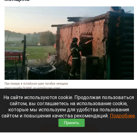
При пожаре в Алтайском крае погибла женщина
пресс-служба ГУ МЧС по Алтайскому краю
7 августа 2026 в 19:10
На сайте используются cookie. Продолжая пользоваться
сайтом, вы соглашаетесь на использование cookie,
Ночью 7 августа в селе Чернопятово
которые мы используем для удобства пользования
Павловского района загорелся частный дом.
сайтом и повышения качества рекомендаций.
Подробнее
.
Пожарные нашли внутри тело пожилой женщины.
Принять
Читать полностью