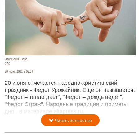
Отношения. Пара.
СС0
20 июня 2021 в 08:33
20 июня отмечается народно-христианский
праздник - Федот Урожайник. Еще он называется:
"Федот – тепло дает", "Федот – дождь ведет",
"Федот Страж". Народные традиции и приметы
дня - в материале altapress.ru.
Читать полностью