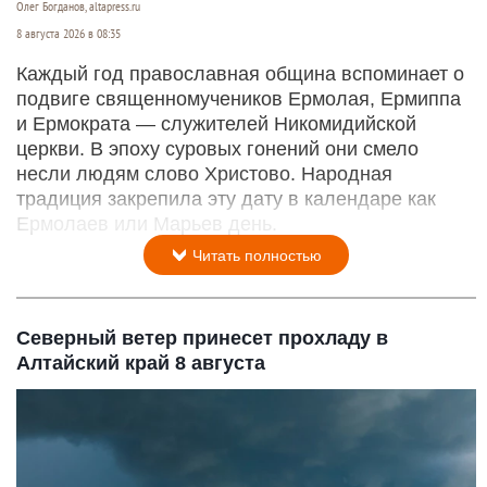
Олег Богданов, altapress.ru
8 августа 2026 в 08:35
Каждый год православная община вспоминает о
подвиге священномучеников Ермолая, Ермиппа
и Ермократа — служителей Никомидийской
церкви. В эпоху суровых гонений они смело
несли людям слово Христово. Народная
традиция закрепила эту дату в календаре как
Ермолаев или Марьев день.
Читать полностью
Северный ветер принесет прохладу в
Алтайский край 8 августа