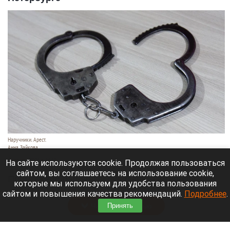
Наручники. Арест.
Анна Зайкова
7 августа 2026 в 21:12
На сайте используются cookie. Продолжая пользоваться
сайтом, вы соглашаетесь на использование cookie,
Приморский районный суд Санкт-Петербурга
которые мы используем для удобства пользования
заочно заключил Лидию Невзорову* под стражу.
сайтом и повышения качества рекомендаций.
Подробнее
.
Читать полностью
Принять