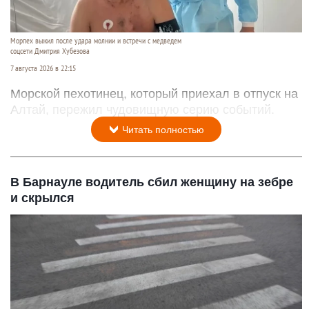
Морпех выжил после удара молнии и встречи с медведем
соцсети Дмитрия Хубезова
7 августа 2026 в 22:15
Морской пехотинец, который приехал в отпуск на
Алтай, пережил чудовищную серию событий.
Читать полностью
В Барнауле водитель сбил женщину на зебре
и скрылся