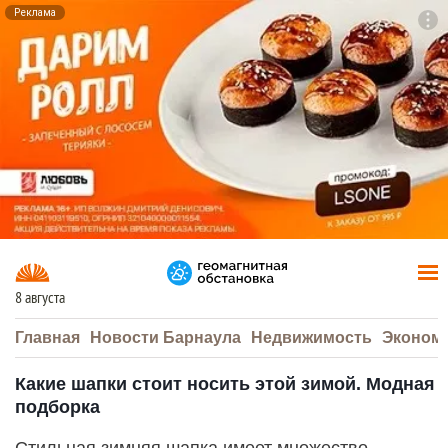
Реклама
To
F7
8 августа
Главная
Новости Барнаула
Недвижимость
Эконом
Какие шапки стоит носить этой зимой. Модная
подборка
Стильная зимняя шапка имеет множество