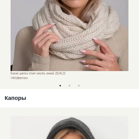
Какие ш
Какие шапки стоит носить зимой 2024\25
«Wildbe
«Wildberries»
Капоры