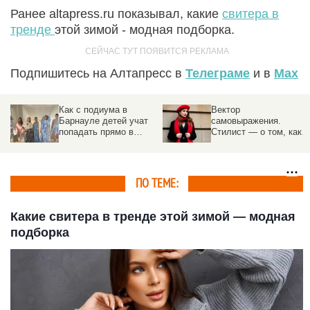
Ранее altapress.ru показывал, какие
свитера в
тренде
этой зимой - модная подборка.
Подпишитесь на Алтапресс в
Телеграме
и в
Max
Как с подиума в
Вектор
Барнауле детей учат
самовыражения.
попадать прямо в
Стилист — о том, как
Париж
определить свой типаж
внешности и одеваться
как голливудская
звезда
ПО ТЕМЕ:
Какие свитера в тренде этой зимой — модная
подборка