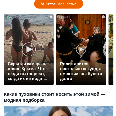
Читать полностью
i
i
Скрытая камера на
Ролик длится
К
пляже Крыма: Что
несколько секунд, а
о
люди вытворяют,
смеяться вы будете
о
когда их не видят...
долго
р
Какие пуховики стоит носить этой зимой —
модная подборка