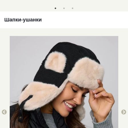
«Wildbe
Шапки-ушанки