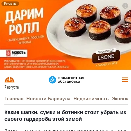
Реклама
To
F7
7 августа
Главная
Новости Барнаула
Недвижимость
Эконом
Какие шапки, сумки и ботинки стоит убрать из
своего гардероба этой зимой
Зима — это не только время холода и снега, но и