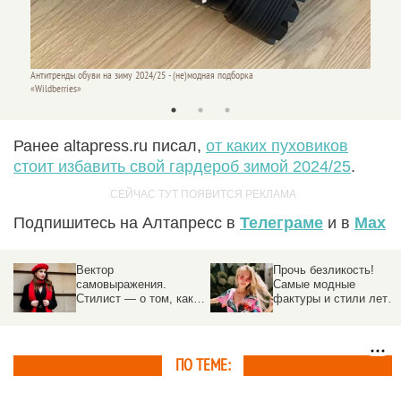
Антитренды обуви на зиму 2024/25 - (не)модная подборка
«Wildberries»
Ранее altapress.ru писал,
от каких пуховиков
стоит избавить свой гардероб зимой 2024/25
.
Подпишитесь на Алтапресс в
Телеграме
и в
Max
Вектор
Прочь безликость!
самовыражения.
Самые модные
Стилист — о том, как
фактуры и стили лета
определить свой типаж
2026 года
внешности и одеваться
как голливудская
звезда
ПО ТЕМЕ: