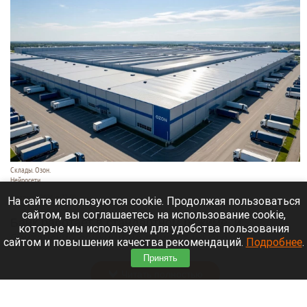
Склады. Озон.
Нейросети
6 августа 2026 в 22:00
На сайте используются cookie. Продолжая пользоваться
сайтом, вы соглашаетесь на использование cookie,
Банк работает в стандартном режиме, и
которые мы используем для удобства пользования
британские санкции не влияют на его
сайтом и повышения качества рекомендаций.
Подробнее
.
деятельность.
Принять
Читать полностью