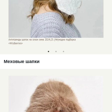
Антитренды шапок на сезон зима 2024\25. (Не)модна подборка
Антитре
«Wildberries»
«Wildbe
Меховые шапки