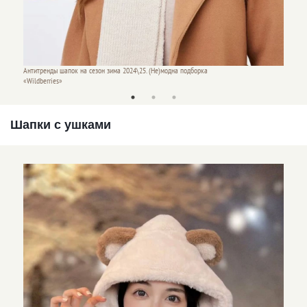
Антитре
Антитренды шапок на сезон зима 2024\25. (Не)модна подборка
«Wildbe
«Wildberries»
Шапки с ушками