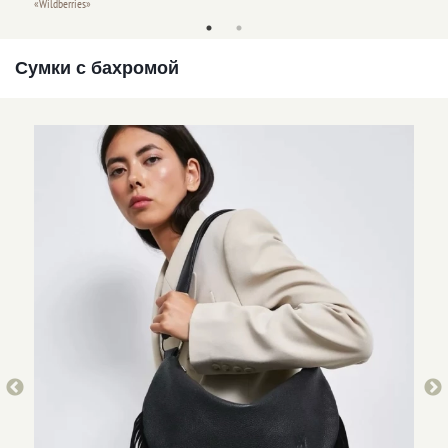
«Wildbe
«Wildberries»
Сумки с бахромой