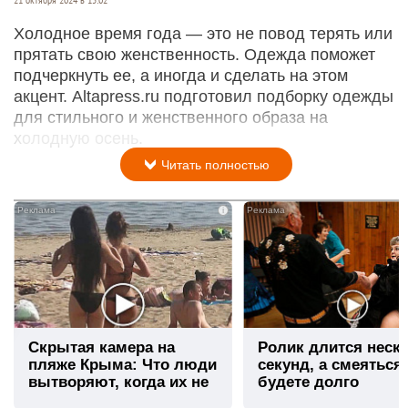
21 октября 2024 в 15:02
Холодное время года — это не повод терять или
прятать свою женственность. Одежда поможет
подчеркнуть ее, а иногда и сделать на этом
акцент. Altapress.ru подготовил подборку одежды
для стильного и женственного образа на
холодную осень.
Читать полностью
i
Скрытая камера на
Ролик длится неск
пляже Крыма: Что люди
секунд, а смеяться
вытворяют, когда их не
будете долго
видят...