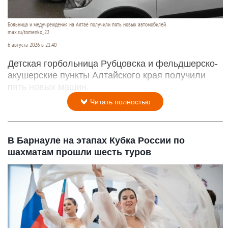
Больница и медучреждения на Алтае получили пять новых автомобилей
max.ru/tomenko_22
6 августа 2026 в 21:40
Детская горбольница Рубцовска и фельдшерско-
акушерские пункты Алтайского края получили
пять новых машин.
Читать полностью
В Барнауле на этапах Кубка России по
шахматам прошли шесть туров