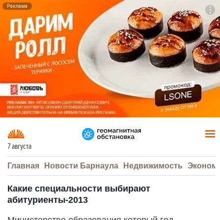
Реклама
To
F7
7 августа
Главная
Новости Барнаула
Недвижимость
Эконом
Какие специальности выбирают
абитуриенты-2013
Министерство образования который год