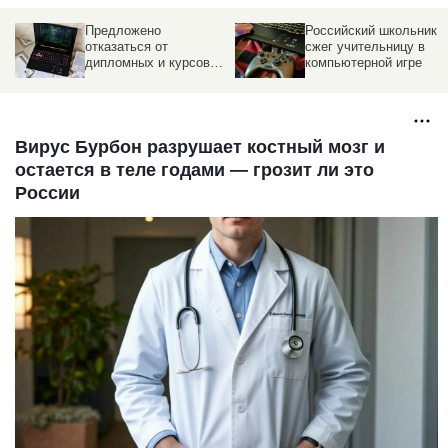
Российский школьник
Что не будет считатьс
сжег учительницу в
шпаргалкой на ЕГЭ.
х
компьютерной игре
Список
Вирус Бурбон разрушает костный мозг и
остается в теле годами — грозит ли это
России