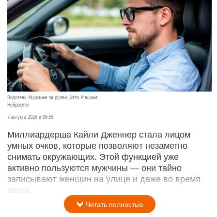
Водитель. Мужчина за рулем. Авто. Машина
Нейросети
7 августа 2026 в 06:35
Миллиардерша Кайли Дженнер стала лицом
умных очков, которые позволяют незаметно
снимать окружающих. Этой функцией уже
активно пользуются мужчины — они тайно
записывают женщин на улице и даже во время
секса.
Читать полностью