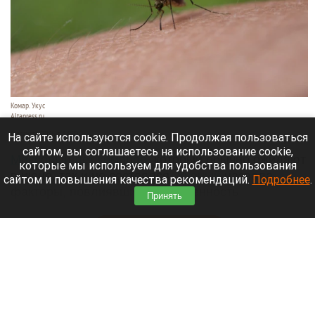
Комар. Укус
Altapress.ru
6 августа 2026 в 14:00
На сайте используются cookie. Продолжая пользоваться
сайтом, вы соглашаетесь на использование cookie,
Массовый лет комаров
, который обычно ожидают
которые мы используем для удобства пользования
в июне, так и не состоялся.
Ученый
назвала
сайтом и повышения качества рекомендаций.
Подробнее
.
факторы, повлиявшие на численность
Принять
насекомых.
Читать полностью
Женщина узнала об изменах мужа благодаря
неизвестному жужжанию