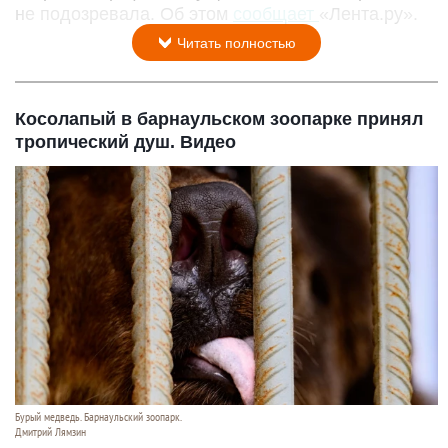
не подозревала. Об этом
сообщает
«Лента.ру».
Читать полностью
Косолапый в барнаульском зоопарке принял
тропический душ. Видео
Бурый медведь. Барнаульский зоопарк.
Дмитрий Лямзин