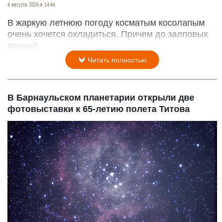
6 августа 2026 в 14:46
В жаркую летнюю погоду косматым косолапым
очень хочется охладиться. Причем до залповых
ливней.
Читать полностью
В Барнаульском планетарии открыли две
фотовыставки к 65-летию полета Титова