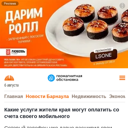
Реклама
To
F7
6 августа
Главная
Новости Барнаула
Недвижимость
Эконом
Какие услуги жители края могут оплатить со
счета своего мобильного
Сотовый телефон уже давно расширил свои