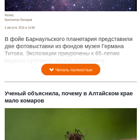
Космос.
Константин Гончаров
6 августа 2026 в 14:40
В фойе Барнаульского планетария представили
две фотовыставки из фондов музея Германа
Титова. Экспозиции приурочены к 65-летию
первого суточного полета космонавта.
Читать полностью
Ученый объяснила, почему в Алтайском крае
мало комаров