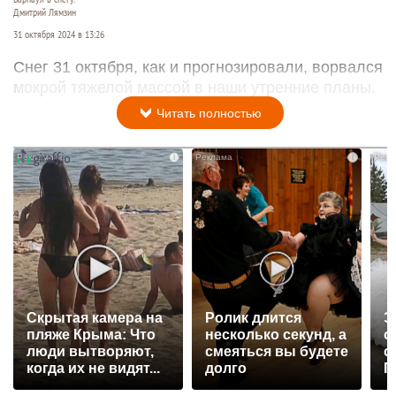
Дмитрий Лямзин
31 октября 2024 в 13:26
Снег 31 октября, как и прогнозировали, ворвался
мокрой тяжелой массой в наши утренние планы.
Читать полностью
i
i
Скрытая камера на
Ролик длится
Э
пляже Крыма: Что
несколько секунд, а
о
люди вытворяют,
смеяться вы будете
с
когда их не видят...
долго
П
р