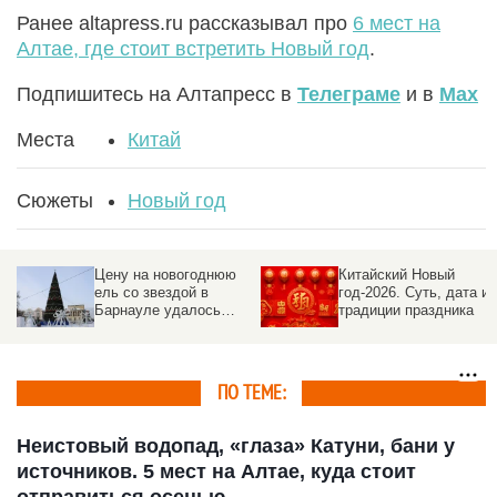
Ранее altapress.ru рассказывал про
6 мест на
Алтае, где стоит встретить Новый год
.
Подпишитесь на Алтапресс в
Телеграме
и в
Max
Места
Китай
Сюжеты
Новый год
Цену на новогоднюю
Китайский Новый
ель со звездой в
год-2026. Суть, дата и
Барнауле удалось
традиции праздника
сбить на семь
миллионов рублей
ПО ТЕМЕ:
Неистовый водопад, «глаза» Катуни, бани у
источников. 5 мест на Алтае, куда стоит