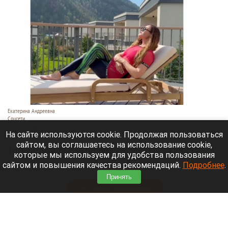
Екатерина Андреевна
Соцсети
6 августа 2026 в 19:00
На сайте используются cookie. Продолжая пользоваться
сайтом, вы соглашаетесь на использование cookie,
Телеведущая Екатерина Андреева проводит
которые мы используем для удобства пользования
отпуск на Алтае. Она поселилась в двухэтажной
сайтом и повышения качества рекомендаций.
Подробнее
.
вилле с видом на горы у реки Катунь.
Принять
Читать полностью
Медведю Мише в барнаульском зоопарке