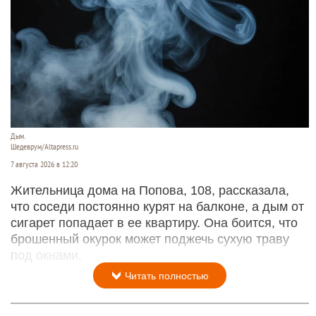
Дым.
Шедеврум/Altapress.ru
7 августа 2026 в 12:20
Жительница дома на Попова, 108, рассказала,
что соседи постоянно курят на балконе, а дым от
сигарет попадает в ее квартиру. Она боится, что
брошенный окурок может поджечь сухую траву
под окнами.
Читать полностью