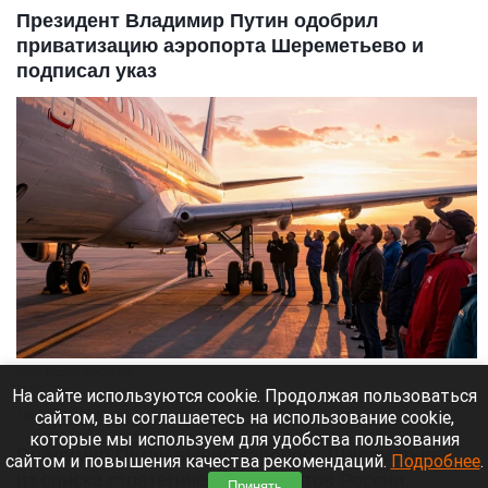
Президент Владимир Путин одобрил
приватизацию аэропорта Шереметьево и
подписал указ
Люди рядом с самолетом.
Алиса ИИ
На сайте используются cookie. Продолжая пользоваться
сайтом, вы соглашаетесь на использование cookie,
7 августа 2026 в 12:15
которые мы используем для удобства пользования
Владимир Путин вывел аэропорт Шереметьево
сайтом и повышения качества рекомендаций.
Подробнее
.
из списка стратегических объектов России.
Принять