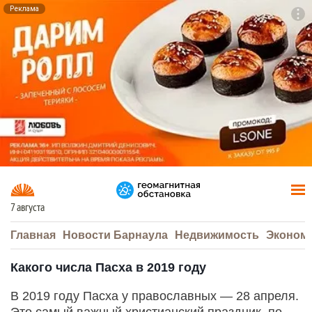
Реклама
To
F7
7 августа
Главная
Новости Барнаула
Недвижимость
Эконом
Какого числа Пасха в 2019 году
В 2019 году Пасха у православных — 28 апреля.
Это самый важный христианский праздник, по-