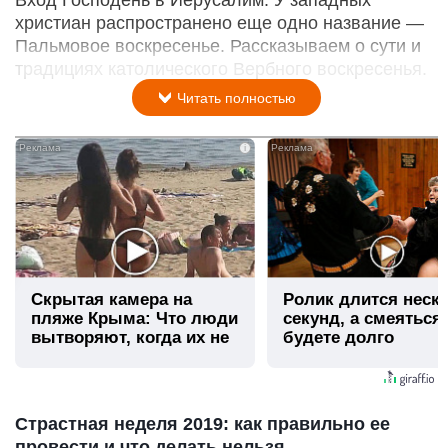
Вход Господень в Иерусалим. У западных
христиан распространено еще одно название —
Пальмовое воскресенье. Рассказываем о сути и
традициях католического Вербного воскресенья.
Читать полностью
i
Скрытая камера на
Ролик длится неск
пляже Крыма: Что люди
секунд, а смеяться
вытворяют, когда их не
будете долго
видят...
Страстная неделя 2019: как правильно ее
провести и что делать нельзя