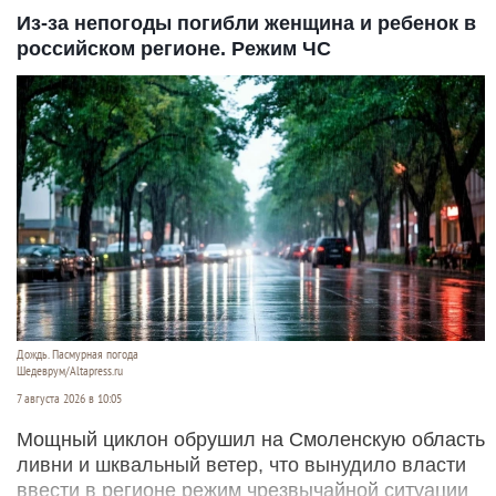
Из-за непогоды погибли женщина и ребенок в
российском регионе. Режим ЧС
Дождь. Пасмурная погода
Шедеврум/Altapress.ru
7 августа 2026 в 10:05
Мощный циклон обрушил на Смоленскую область
ливни и шквальный ветер, что вынудило власти
ввести в регионе режим чрезвычайной ситуации