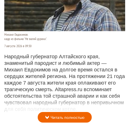
Михаил Евдокимов.
кадр из фильма "Не валяй дурака".
7 августа 2026 в 09:30
Народный губернатор Алтайского края,
знаменитый пародист и любимый актер —
Михаил Евдокимов на долгое время остался в
сердцах жителей региона. На протяжении 21 года
каждое 7 августа жители края оплакивают его
трагическую смерть. Altapress.ru вспоминает
обстоятельства той страшной аварии и как себя
чувствовал народный губернатор в непривычном
для себя политическом котле.
Читать полностью