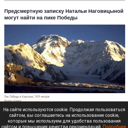
Предсмертную записку Натальи Наговицыной
могут найти на пике Победы
Пик Победы в Киргизии, 7439 метров
Яндекс Карты
7 августа 2026 в 09:45
На сайте используются cookie. Продолжая пользоваться
сайтом, вы соглашаетесь на использование cookie,
Альпинистам на пике Победы в Киргизии
которые мы используем для удобства пользования
предстоит возможное открытие: прошлогодняя
сайтом и повышения качества рекомендаций.
Подробнее
.