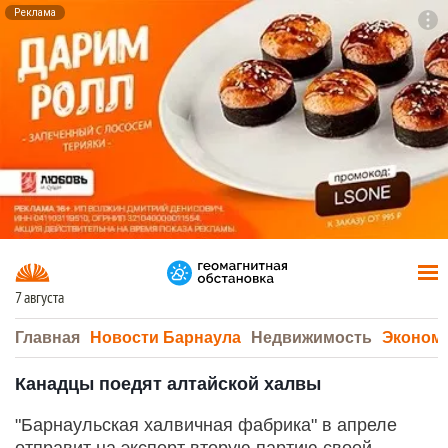
Реклама
To
F7
7 августа
Главная
Новости Барнаула
Недвижимость
Эконом
Канадцы поедят алтайской халвы
"Барнаульская халвичная фабрика" в апреле
отправит на экспорт вторую партию своей