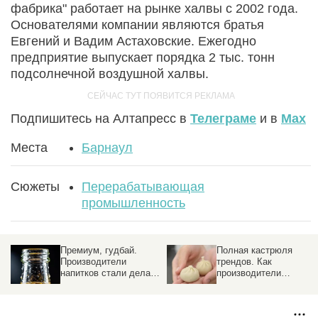
фабрика" работает на рынке халвы с 2002 года.
Основателями компании являются братья
Евгений и Вадим Астаховские. Ежегодно
предприятие выпускает порядка 2 тыс. тонн
подсолнечной воздушной халвы.
Подпишитесь на Алтапресс в
Телеграме
и в
Max
Места
Барнаул
Сюжеты
Перерабатывающая
промышленность
Премиум, гудбай.
Полная кастрюля
Производители
трендов. Как
напитков стали делать
производители
упор на дешевый
полуфабрикатов
сегмент
реагируют на капризы
рынка