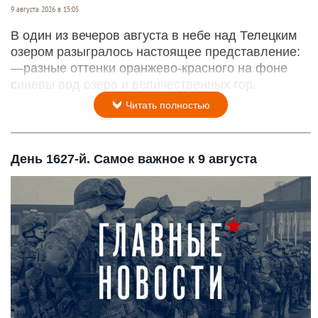
9 августа 2026 в 15:05
В один из вечеров августа в небе над Телецким
озером разыгралось настоящее представление:
—разные оттенки оранжево-красного на фоне
синевы вод озера и величественных гор.
Читать полностью
День 1627-й. Самое важное к 9 августа