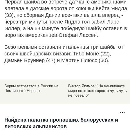
Первая шайба во встрече датчан с американцами
влетела в датские ворота от клюшки Кейта Яндла
(33), но сборная Дании все-таки вышла вперед -
через три минуты после Яндла гол забил Ларс
Эллер, а на 63 минуте победную шайбу оставил в
воротах американцев Стефан Лассен.
Безотвеными оставили итальянцы три шайбы от
своих швейцарских визави: Тибо Моне (22),
Дамьен Бруннер (47) и Мартин Плюсс (60).
Борцы встретятся в России на
Виктор Якимов: "На чемпионате
Чемпионате Европы
мира по хоккею просто чуть-чуть
не повезло"
Найдена палатка пропавших белорусских и
литовских альпинистов