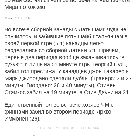
Мира по хоккею.
11 мая 2010 в 07:38
Во встече сборной Канады с Латышами чуда не
случилось, и забившие пять шайб итальянцам в
своей первой игре (5:1) канадцы легко
разделались со сборной Латвии 6:1. Причем,
первые два периода вообще заканчивались "в
сухую", и лишь на 51 минуте игры Георгий Пуяц
забил гол престижа. У канадцев Джон Таварес и
Марк Джиордано сделали дубли (Траверс: 2 и 27
минуты, Гиордано: 26 и 40 минуты), Стивен
Стэмкос забил на 19 минуте, а Стив Дауни на 31.
Единственный гол во встрече хозяев ЧМ с
финнами забил во втором периоде Яркко
Иммонен (26).