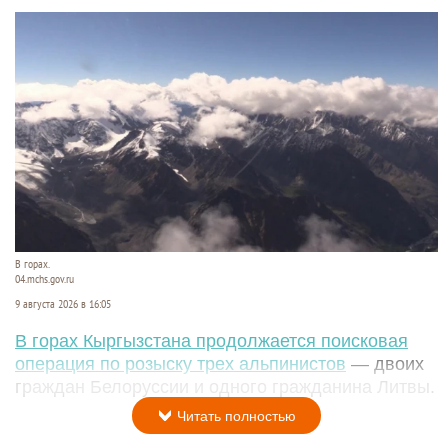
В горах.
04.mchs.gov.ru
9 августа 2026 в 16:05
В горах Кыргызстана продолжается поисковая
операция по розыску трех альпинистов
— двоих
граждан Белоруссии и одного гражданина Литвы.
Читать полностью