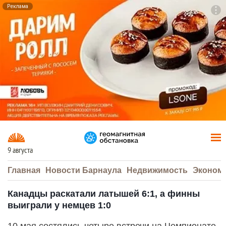
Реклама
To
F7
9 августа
Главная
Новости Барнаула
Недвижимость
Эконом
Канадцы раскатали латышей 6:1, а финны
выиграли у немцев 1:0
10 мая состялись четыре встречи на Чемпионате