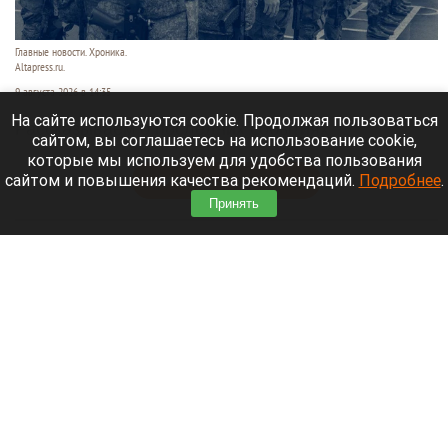
Главные новости. Хроника.
Altapress.ru.
9 августа 2026 в 14:35
На сайте используются cookie. Продолжая пользоваться
Рассказываем о последних событиях
сайтом, вы соглашаетесь на использование cookie,
специальной военной операции на Украине.
которые мы используем для удобства пользования
сайтом и повышения качества рекомендаций.
Подробнее
.
Читать полностью
Принять
Экс-мэр Владивостока строит курорт там, где
Лапландия встречается с Японскими Альпами