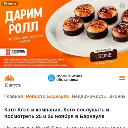
Реклама
To
F7
10 августа
Главная
Новости Барнаула
Недвижимость
Эконом
Катя Клэп и компания. Кого послушать и
посмотреть 25 и 26 ноября в Барнауле
На встречу с Катей Клэп, в театр или на стендап с