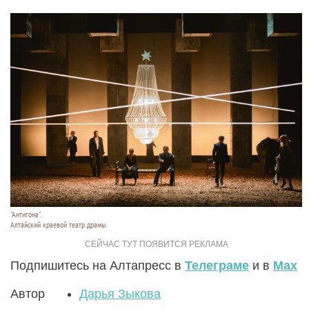
"Антигона".
Алтайский краевой театр драмы.
Подпишитесь на Алтапресс в
Телеграме
и в
Max
Автор
Дарья Зыкова