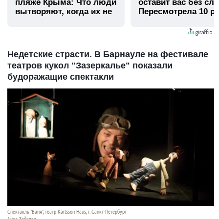
пляже Крыма: Что люди
оставит вас без сло
вытворяют, когда их не
Пересмотрела 10 ра
видят...
Недетские страсти. В Барнауле на фестивале
театров кукол "Зазеркалье" показали
будоражащие спектакли
Спектакль "Ваня", театр Karlsson Haus, г. Санкт-Петербург
Анна Зайкова