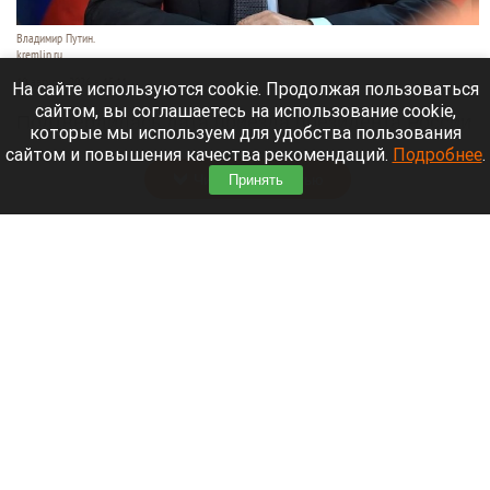
Владимир Путин.
kremlin.ru
10 августа 2026 в 15:11
На сайте используются cookie. Продолжая пользоваться
сайтом, вы соглашаетесь на использование cookie,
Подтвердилась дата приезда президента России
которые мы используем для удобства пользования
Владимир Путин в Новосибирск.
сайтом и повышения качества рекомендаций.
Подробнее
.
Читать полностью
Принять
Верховный суд рассматривает иск о снятии
«Яблока» с выборов в Госдуму. Что известно