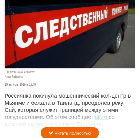
Следственный комитет.
Анна Зайкова
10 августа 2026 в 15:40
Россиянка покинула мошеннический кол-центр в
Мьянме и бежала в Таиланд, преодолев реку
Сай, которая служит границей между этими
государствами. Об этом сообщает
aif.ru
со
ссылкой на местную газету Таиланда.
Читать полностью