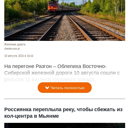
Железная дорога.
shedevrum.ai
10 августа 2026 в 16:16
На перегоне Разгон – Облепиха Восточно-
Сибирской железной дороги 10 августа сошли с
рельсов 11 вагонов грузового поезда.
Читать полностью
Россиянка переплыла реку, чтобы сбежать из
кол-центра в Мьянме