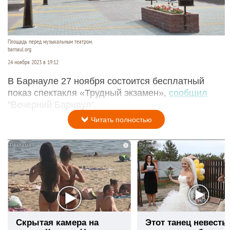
Площадь перед музыкальным театром.
barnaul.org
24 ноября 2023 в 19:12
В Барнауле 27 ноября состоится бесплатный
показ спектакля «Трудный экзамен»,
сообщил
"Вечерний Барнаул".
Читать полностью
i
Скрытая камера на
Этот танец невесты