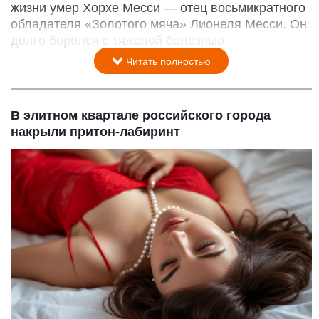
жизни умер Хорхе Месси — отец восьмикратного
обладателя «Золотого мяча» Лионеля Месси. Он
долго боролся с тяжелой болезнью.
Читать полностью
В элитном квартале российского города
накрыли притон-лабиринт