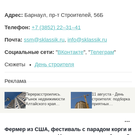
Адрес:
Барнаул, пр-т Строителей, 56Б
Телефон:
+7 (3852) 22‒31‒41
Почта:
ssm@sklassik.ru
,
info@sklassik.ru
Социальные сети:
"
ВКонтакте
", "
Телеграм
"
Сюжеты
День строителя
Реклама
Перерасстроились.
11 августа - День
Рынок недвижимости
строителя: подборка
Алтайского края
приятных
обгоняет соседей с
поздравлений в прозе,
надеждой на
стихах и смс
потепление
Фермер из США, фестиваль с парадом корги и