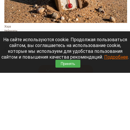
Жара
Нейросети
8 августа 2026 в 18:05
На сайте используются cookie. Продолжая пользоваться
сайтом, вы соглашаетесь на использование cookie,
Синоптики предупреждают, что с 9 по 13 августа
которые мы используем для удобства пользования
Алтайский край местами накроет аномальный
сайтом и повышения качества рекомендаций.
Подробнее
.
зной.
Принять
Читать полностью
Штукатурка с потолка едва не рухнула на
жительницу барнаульской многоэтажки.
Жалобы на УК