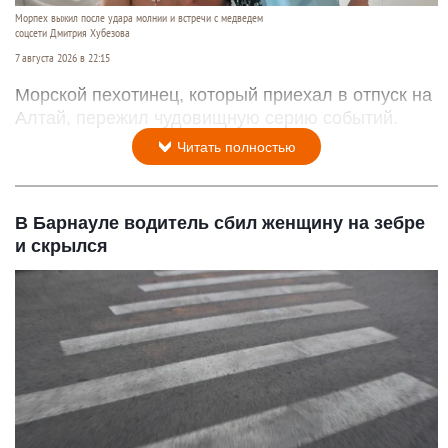
Морпех выжил после удара молнии и встречи с медведем
соцсети Дмитрия Хубезова
7 августа 2026 в 22:15
Морской пехотинец, который приехал в отпуск на
Алтай, пережил чудовищную серию событий.
Читать полностью
В Барнауле водитель сбил женщину на зебре
и скрылся