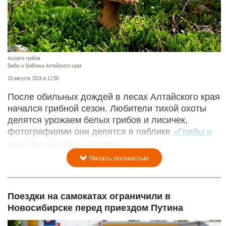
Ассорти грибов
Грибы и Грибники Алтайского края
10 августа 2026 в 12:50
После обильных дождей в лесах Алтайского края
начался грибной сезон. Любители тихой охоты
делятся урожаем белых грибов и лисичек,
фотографиями они делятся в паблике
«Грибы и
грибники Алтайского края».
Читать полностью
Поездки на самокатах ограничили в
Новосибирске перед приездом Путина