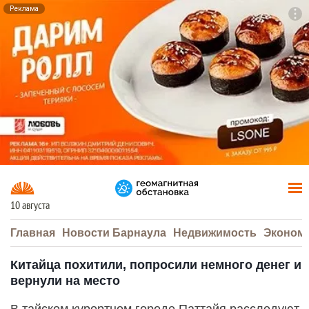
Реклама
To
F7
10 августа
Главная
Новости Барнаула
Недвижимость
Эконом
Китайца похитили, попросили немного денег и
вернули на место
В тайском курортном городе Паттайя расследуют