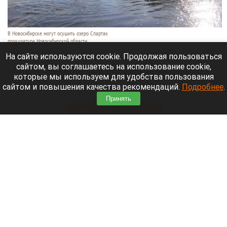
В Новосибирске могут осушить озеро Спартак
прокуратура Новосибирской области
7 августа 2026 в 20:15
На сайте используются cookie. Продолжая пользоваться
сайтом, вы соглашаетесь на использование cookie,
Жители микрорайонов Родники и Снегири
которые мы используем для удобства пользования
обеспокоены планами возможной ликвидации
сайтом и повышения качества рекомендаций.
Подробнее
.
озера Спартак.
Принять
Читать полностью
В Барнауле застройщик уничтожил
многолетние деревья. Фото