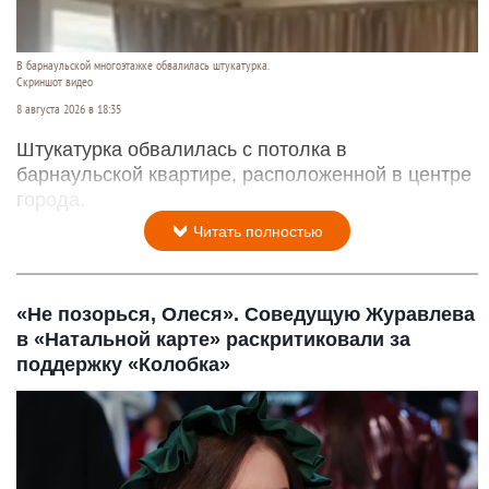
В барнаульской многоэтажке обвалилась штукатурка.
Скриншот видео
8 августа 2026 в 18:35
Штукатурка обвалилась с потолка в
барнаульской квартире, расположенной в центре
города.
Читать полностью
«Не позорься, Олеся». Соведущую Журавлева
в «Натальной карте» раскритиковали за
поддержку «Колобка»