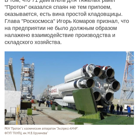
"Протон" оказался спаян не тем припоем,
оказывается, есть вина простой кладовщицы.
Глава "Роскосмоса" Игорь Комаров признал, что
на предприятии не было должным образом
налажено взаимодействие производства и
складского хозяйства.
РКН "Протон" с космическим аппаратом "Экспресс-АМ4Р".
ФГУП "ГКНПЦ им. М.В.Хруничева"