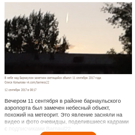
В небе над Барнаулом заметили светящийся объект. 11 сентября 2017 года.
Олеся Копылова vk.com/barneos22
12 сентября 2017 в 08:17
Вечером 11 сентября в районе барнаульского
аэропорта был замечен небесный объект,
похожий на метеорит. Это явление засняли на
видео и фото очевидцы, поделившиеся кадрами
с подписчиками Barnaul22.