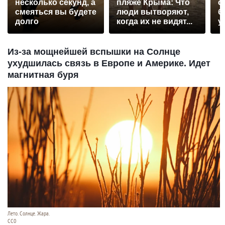
несколько секунд, а
пляже Крыма: Что
с
смеяться вы будете
люди вытворяют,
б
долго
когда их не видят...
у
Из-за мощнейшей вспышки на Солнце
ухудшилась связь в Европе и Америке. Идет
магнитная буря
Лето. Солнце. Жара.
СС0