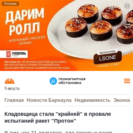
Реклама
To
F7
9 августа
Главная
Новости Барнаула
Недвижимость
Эконом
Кладовщица стала "крайней" в провале
испытаний ракет "Протон"
В том, что 71 двигатель для тяжелых ракет