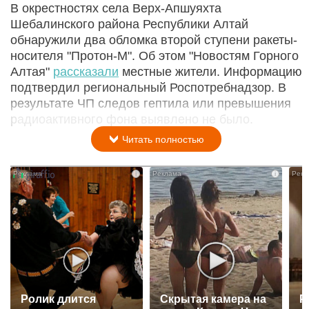
В окрестностях села Верх-Апшуяхта
Шебалинского района Республики Алтай
обнаружили два обломка второй ступени ракеты-
носителя "Протон-М". Об этом "Новостям Горного
Алтая"
рассказали
местные жители. Информацию
подтвердил региональный Роспотребнадзор. В
результате ЧП следов гептила или превышения
радиоактивного фона выявлено не было.
Читать полностью
i
i
Ролик длится
Скрытая камера на
Р