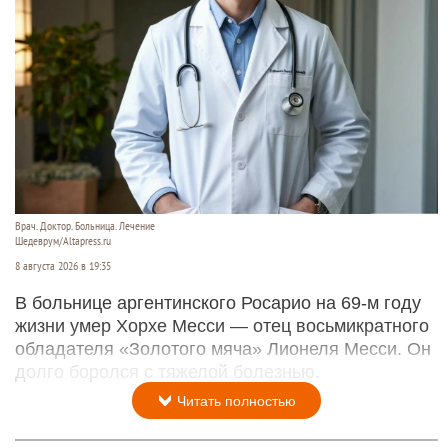
Врач. Доктор. Больница. Лечение
Шедеврум/Altapress.ru
8 августа 2026 в 19:35
В больнице аргентинского Росарио на 69-м году
жизни умер Хорхе Месси — отец восьмикратного
обладателя «Золотого мяча» Лионеля Месси. Он
долго боролся с тяжелой болезнью.
Читать полностью