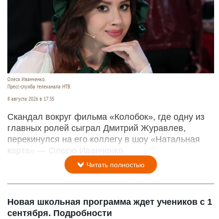
Олеся Иванченко.
Пресс-служба телеканала НТВ.
8 августа 2026 в 17:35
Скандал вокруг фильма «Колобок», где одну из
главных ролей сыграл Дмитрий Журавлев,
перекинулся на его коллегу в шоу «Натальная
карта» — Олесю Иванченко.
Читать полностью
Новая школьная программа ждет учеников с 1
сентября. Подробности