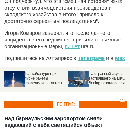
Он подчеркнул, что эта "смешная история" из-за
отсутствия взаимодействия производства и
складского хозяйства в итоге "привела к
достаточно серьезным последствиям".
Игорь Комаров заверил, что после данного
инцидента в его ведомстве приняли серьезные
организационные меры,
пишет
ura.ru.
Подпишитесь на Алтапресс в
Телеграме
и в
Max
На Байконуре при
На странный звук с
пуске ракеты
застрявшего на МКС
повредились элементы
Boeing пожаловался
стартового стола
астронавт
ПО ТЕМЕ:
Над барнаульским аэропортом сняли
падающий с неба светящийся объект