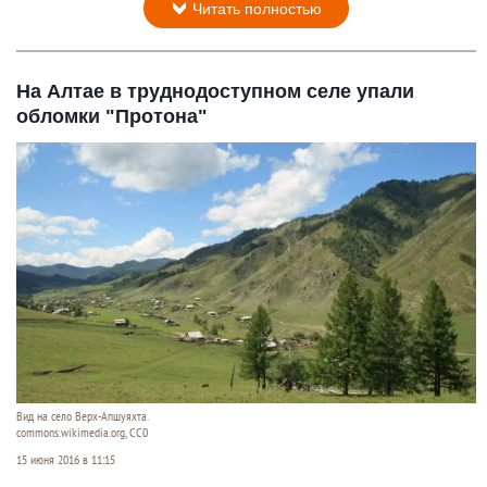
Читать полностью
На Алтае в труднодоступном селе упали
обломки "Протона"
Вид на село Верх-Апшуяхта.
commons.wikimedia.org, СС0
15 июня 2016 в 11:15