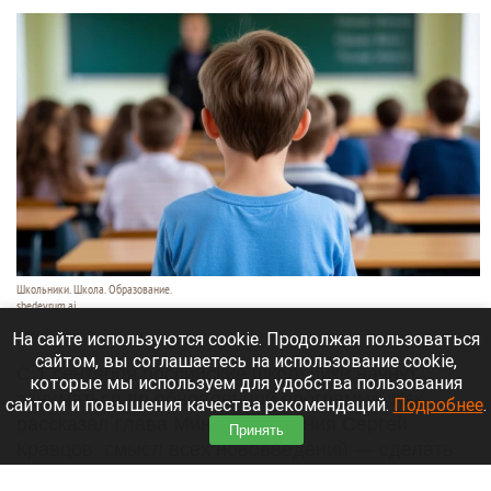
Школьники. Школа. Образование.
shedevrum.ai
8 августа 2026 в 17:05
На сайте используются cookie. Продолжая пользоваться
сайтом, вы соглашаетесь на использование cookie,
С 1 сентября российские школьники начнут
которые мы используем для удобства пользования
заниматься по обновленной программе. Как
сайтом и повышения качества рекомендаций.
Подробнее
.
рассказал глава Минпросвещения Сергей
Принять
Кравцов, смысл всех нововведений — сделать
образовательное пространство страны по-