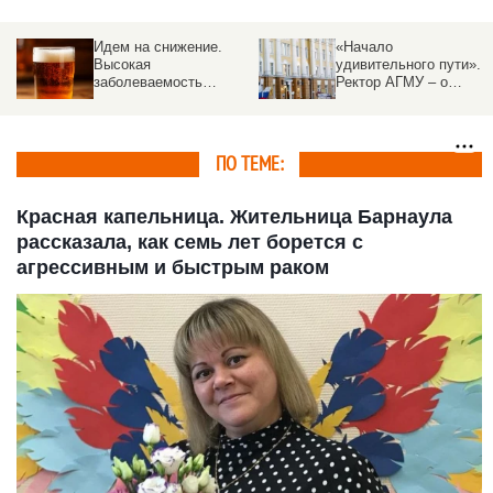
«Начало
Витаминная бомба.
удивительного пути».
Чем летние ягоды
Ректор АГМУ – о
лечат и иногда калечат
приемной кампании,
рассказали
новых решениях и
специалисты
абитуриентах
ПО ТЕМЕ:
Красная капельница. Жительница Барнаула
рассказала, как семь лет борется с
агрессивным и быстрым раком