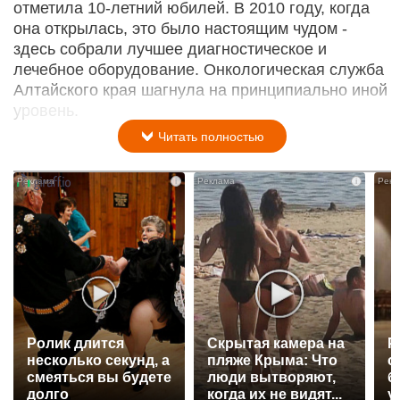
отметила 10-летний юбилей. В 2010 году, когда
она открылась, это было настоящим чудом -
здесь собрали лучшее диагностическое и
лечебное оборудование. Онкологическая служба
Алтайского края шагнула на принципиально иной
уровень.
Читать полностью
i
i
Ролик длится
Скрытая камера на
Р
несколько секунд, а
пляже Крыма: Что
с
смеяться вы будете
люди вытворяют,
б
долго
когда их не видят...
у