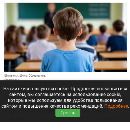
Школьники. Школа. Образование.
shedevrum.ai
8 августа 2026 в 17:05
На сайте используются cookie. Продолжая пользоваться
сайтом, вы соглашаетесь на использование cookie,
С 1 сентября российские школьники начнут
которые мы используем для удобства пользования
заниматься по обновленной программе. Как
сайтом и повышения качества рекомендаций.
Подробнее
.
рассказал глава Минпросвещения Сергей
Принять
Кравцов, смысл всех нововведений — сделать
образовательное пространство страны по-