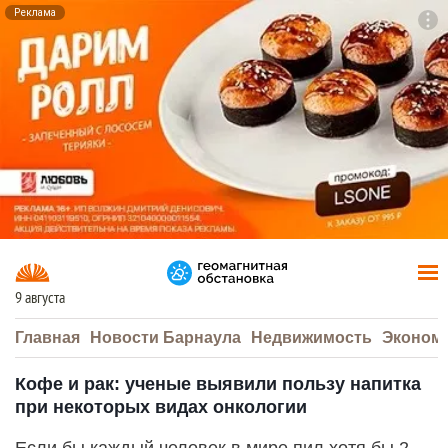
Реклама
To
F7
9 августа
Главная
Новости Барнаула
Недвижимость
Эконом
Кофе и рак: ученые выявили пользу напитка
при некоторых видах онкологии
Если бы каждый человек в мире пил хотя бы 2