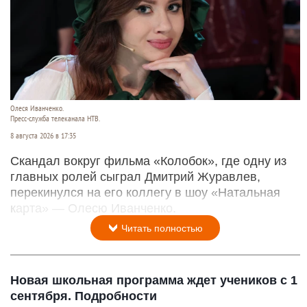
Олеся Иванченко.
Пресс-служба телеканала НТВ.
8 августа 2026 в 17:35
Скандал вокруг фильма «Колобок», где одну из
главных ролей сыграл Дмитрий Журавлев,
перекинулся на его коллегу в шоу «Натальная
карта» — Олесю Иванченко.
Читать полностью
Новая школьная программа ждет учеников с 1
сентября. Подробности