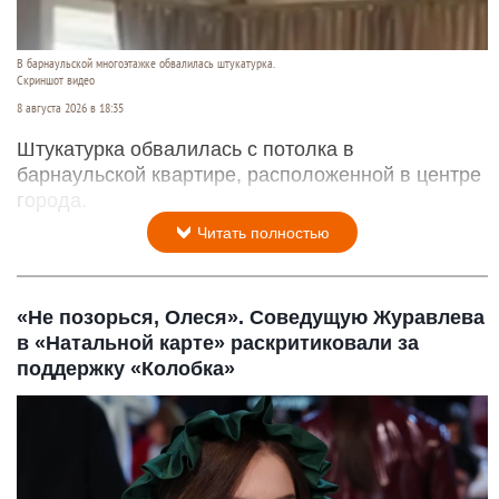
В барнаульской многоэтажке обвалилась штукатурка.
Скриншот видео
8 августа 2026 в 18:35
Штукатурка обвалилась с потолка в
барнаульской квартире, расположенной в центре
города.
Читать полностью
«Не позорься, Олеся». Соведущую Журавлева
в «Натальной карте» раскритиковали за
поддержку «Колобка»