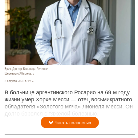
Врач. Доктор. Больница. Лечение
Шедеврум/Altapress.ru
8 августа 2026 в 19:35
В больнице аргентинского Росарио на 69-м году
жизни умер Хорхе Месси — отец восьмикратного
обладателя «Золотого мяча» Лионеля Месси. Он
долго боролся с тяжелой болезнью.
Читать полностью