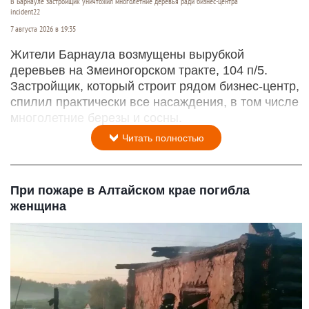
В Барнауле застройщик уничтожил многолетние деревья ради бизнес-центра
incident22
7 августа 2026 в 19:35
Жители Барнаула возмущены вырубкой
деревьев на Змеиногорском тракте, 104 п/5.
Застройщик, который строит рядом бизнес-центр,
спилил практически все насаждения, в том числе
многолетние березы и сосны.
Читать полностью
При пожаре в Алтайском крае погибла
женщина