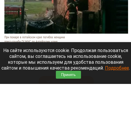
При пожаре в Алтайском крае погибла женщина
пресс-служба ГУ МЧС по Алтайскому краю
7 августа 2026 в 19:10
На сайте используются cookie. Продолжая пользоваться
сайтом, вы соглашаетесь на использование cookie,
Ночью 7 августа в селе Чернопятово
которые мы используем для удобства пользования
Павловского района загорелся частный дом.
сайтом и повышения качества рекомендаций.
Подробнее
.
Пожарные нашли внутри тело пожилой женщины.
Принять
Читать полностью
Сводка происшествий. Что случилось в
Алтайском крае с 6 по 7 августа