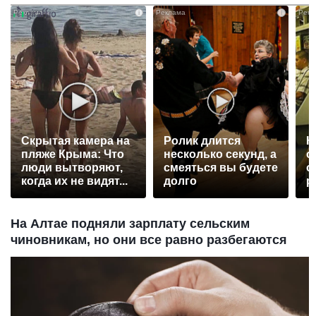
i
i
Скрытая камера на
Ролик длится
К
пляже Крыма: Что
несколько секунд, а
о
люди вытворяют,
смеяться вы будете
о
когда их не видят...
долго
р
На Алтае подняли зарплату сельским
чиновникам, но они все равно разбегаются