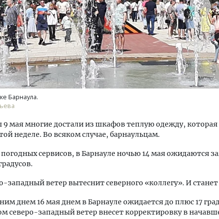
м новые берега. Гендиректор
Смелость архитектурных 
лищной инициативы» Юрий
Генеральный директор к
ке Барнаула.
лов — о том, как девелоперу
ЗИАС — об эстетике горо
льева
ваться на плаву, когда рынок
трендах в фасадах и разв
рмит
 9 мая многие достали из шкафов теплую одежду, которая
СТРОИТЕЛЬСТВО
этой неделе. Во всяком случае, барнаульцам.
ОИТЕЛЬСТВО
погодных сервисов, в Барнауле ночью 14 мая ожидаются з
градусов.
го-западный ветер вытеснит северного «коллегу». И станет
тним днем 16 мая днем в Барнауле ожидается до плюс 17 гра
ом северо-западный ветер внесет корректировку в начавше