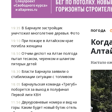
В Барнауле застройщик
19:35
ПОГОДА
уничтожил многолетние деревья. Фото
Когд
При пожаре в Алтайском крае
19:10
погибла женщина
Алта
Отчим-деспот на Алтае полгода
18:50
пытал тесаком, черенком и шлангом
Настало ож
пятерых детей
Власти Барнаула заявили о
18:30
стабилизации ситуации с топливом
Барнаульская команда «Трегуб»
18:05
поборется за выход в полуфинал
Первой лиги КВН
Двухуровневые номера и вид на
11:56
горы. Каким будет новый бутик-отель