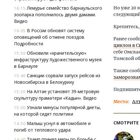
Лемурье семейство барнаульского
Но уже 20 
16:15
зоопарка пополнилось двумя дамами.
следующий 
Видео
Крепитесь,
В России обновят систему
16:05
оповещений об отмене поездов.
Ранее сооб
Подробности
циклон в С
себе Омска
Обновили «хранительскую»
15:50
Томской об
инфраструктуру Художественного музея
в Барнауле
Также сооб
Санкции сорвали запуск рейсов из
15:40
заморозка
Новосибирска в Белокуриху
Подпишитес
На Алтае установят 39-метровую
15:20
скульптуру праматери «Кадын». Видео
Места
Ал
Узнали минусы популярной диеты,
15:00
на которой сидят политики
СМОТРИТЕ
Малыш уснул в автомобиле и
14:50
погиб от теплового удара
Трамп принял меры по борьбе с
14:40