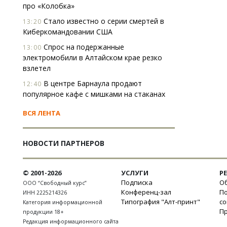
про «Колобка»
Стало известно о серии смертей в
13:20
Киберкомандовании США
Спрос на подержанные
13:00
электромобили в Алтайском крае резко
взлетел
В центре Барнаула продают
12:40
популярное кафе с мишками на стаканах
ВСЯ ЛЕНТА
НОВОСТИ ПАРТНЕРОВ
© 2001-2026
УСЛУГИ
Р
Подписка
Об
ООО “Свободный курс”
Конференц-зал
П
ИНН 2225214326
Типография "Алт-принт"
с
Категория информационной
П
продукции 18+
Редакция информационного сайта