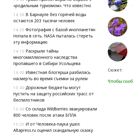
«родильным туризмом». Что известно
В Барнауле без горячей воды
14:30
остаются 203 тысячи человек
Фотография с базой инопланетян
14:20
попала в сеть. NASA пыталась стереть
эту информацию
Раскрыли тайны
14:10
многомиллионного наследства
пропавшего в Сибири Усольцева
Сюжет:
Известная блогерша разбилась
14:00
насмерть во время съемки за рулем
Чтобы сооб
Дорожные бюджеты могут
13:40
пустить на защиту российских трасс от
беспилотников
Со склада Wildberries эвакуировали
13:30
800 человек после атаки БПЛА
И от Человека-паука ушел.
13:25
Altapress.ru оценил скандальную сказку