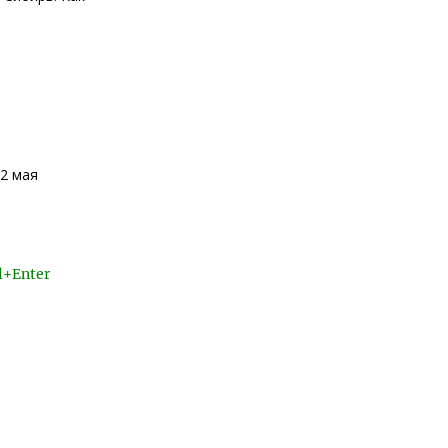
12 мая
l+Enter