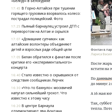
«Белкур» в Белокурихе
В Горно-Алтайске при тушении
17:45
горящего грузовика взорвалось колесо:
пострадал полицейский. Фото
Пьяный барнаулец устроил ДТП с
17:25
переворотом на Алтае и скрылся
«Домашние супчики»: как
17:07
Архитектурный код начинается с
Ище
алтайские волонтеры объединяют
земли. Мощение крупноформатными
«Жи
детей и взрослых ради общей цели
Фонтан в пар
плитами становится новым
Гати
Лариса Васи
Билан обратился к фанатам после
17:05
стандартом благоустройства
оста
критики его «экспериментального»
што
После жары
СТРОИТЕЛЬСТВО
концерта
кстати на 
СТР
Стало известно о скрывшихся от
16:40
По
данным
следствия сообщниках Лерчек
до минус 2 
«Что-то бахнуло»: москвичей
16:30
напугал сильнейший грохот. Что
А 16 мая ю
известно к этому часу
Так, суббо
В центре Барнаула
16:20
тепла. Пот
отремонтируют два фонтана