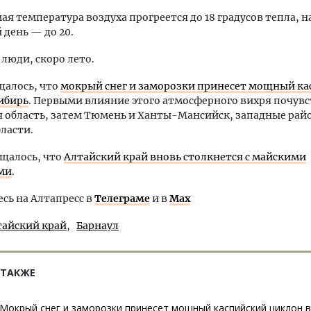
мая температура воздуха прогреется до 18 градусов тепла, н
день — до 20.
 люди, скоро лето.
щалось, что
мокрый снег и заморозки принесет мощный к
ибирь
. Первыми влияние этого атмосферного вихря почув
я область, затем Тюмень и Ханты-Мансийск, западные ра
ласти.
щалось, что
Алтайский край вновь столкнется с майскими
ми
.
ь на Алтапресс в
Телеграме
и в
Max
тайский край
Барнаул
 ТАКЖЕ
Мокрый снег и заморозки принесет мощный каспийский циклон в