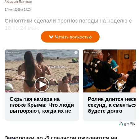
Анастасия Панченко
17 мая 2026 в 13:05
Синоптики сделали прогноз погоды на неделю с
18 по 24 мая.
Читать полностью
i
Скрытая камера на
Ролик длится неск
пляже Крыма: Что люди
секунд, а смеяться
вытворяют, когда их не
будете долго
видят...
Заморозки до -5 градусов ожидаются на