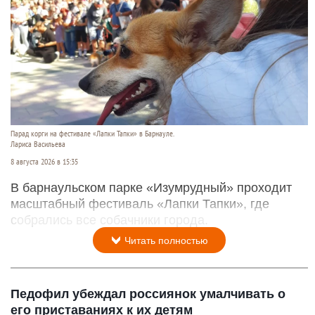
Парад корги на фестивале «Лапки Тапки» в Барнауле.
Лариса Васильева
8 августа 2026 в 15:35
В барнаульском парке «Изумрудный» проходит
масштабный фестиваль «Лапки Тапки», где
собрались все собачники города.
Читать полностью
Педофил убеждал россиянок умалчивать о
его приставаниях к их детям