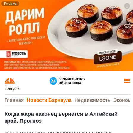
Реклама
To
F7
8 августа
Главная
Новости Барнаула
Недвижимость
Эконом
Когда жара наконец вернется в Алтайский
край. Прогноз
Жара может сильно задержаться по пути в