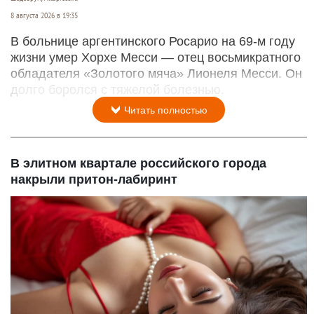
8 августа 2026 в 19:35
В больнице аргентинского Росарио на 69-м году
жизни умер Хорхе Месси — отец восьмикратного
обладателя «Золотого мяча» Лионеля Месси. Он
долго боролся с тяжелой болезнью.
Читать полностью
В элитном квартале российского города
накрыли притон-лабиринт