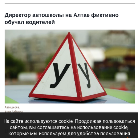
Директор автошколы на Алтае фиктивно
обучал водителей
Автошкола.
Анна Зайкова
8 августа 2026 в 16:05
На сайте используются cookie. Продолжая пользоваться
сайтом, вы соглашаетесь на использование cookie,
В Горно-Алтайске перед судом предстанет
которые мы используем для удобства пользования
руководитель одной из автошкол: по версии