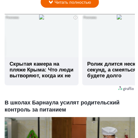
Читать полностью
i
Скрытая камера на
Ролик длится неск
пляже Крыма: Что люди
секунд, а смеяться
вытворяют, когда их не
будете долго
видят...
В школах Барнаула усилят родительский
контроль за питанием