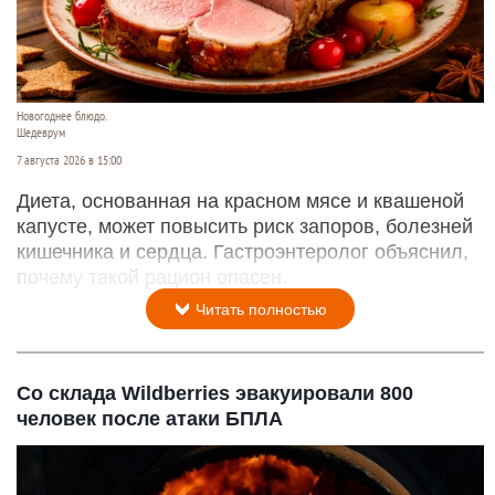
Новогоднее блюдо.
Шедеврум
7 августа 2026 в 15:00
Диета, основанная на красном мясе и квашеной
капусте, может повысить риск запоров, болезней
кишечника и сердца. Гастроэнтеролог объяснил,
почему такой рацион опасен.
Читать полностью
Со склада Wildberries эвакуировали 800
человек после атаки БПЛА