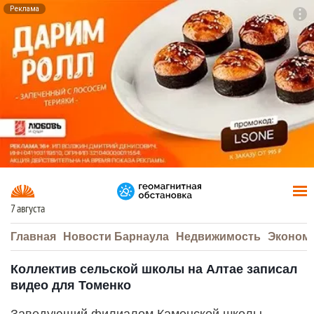
Реклама
To
F7
7 августа
Главная
Новости Барнаула
Недвижимость
Эконом
Коллектив сельской школы на Алтае записал
видео для Томенко
Заведующий филиалом Каменской школы