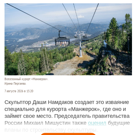
Всесезонный курорт «Манжерок».
Ирина Пергаева.
7 августа 2026 в 15:20
Скульптор Даши Намдаков создает это изваяние
специально для курорта «Манжерок», где оно и
займет свое место. Председатель правительства
России Михаил Мишустин также
оценил
будущие
планы по строительству скульптуры.