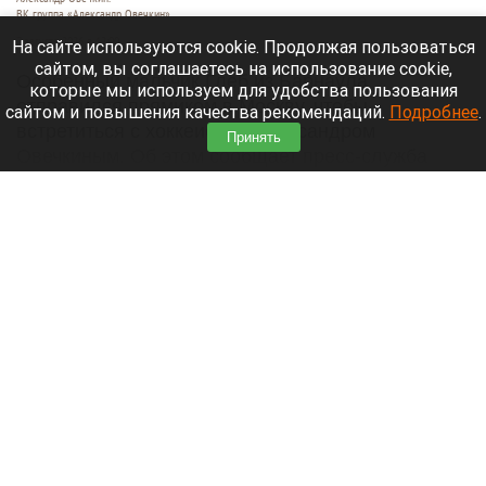
ВК группа «Александр Овечкин»
7 августа 2026 в 12:00
На сайте используются cookie. Продолжая пользоваться
сайтом, вы соглашаетесь на использование cookie,
Особенный мальчик Глеб из Барнаула
которые мы используем для удобства пользования
отправился прямиком в Москву, чтобы
сайтом и повышения качества рекомендаций.
Подробнее
.
встретиться с хоккеистом Александром
Принять
Овечкиным. Об этом сообщает пресс-служба
проекта «
Михутка
».
Читать полностью
В центре Барнаула продают популярное кафе
с мишками на стаканах