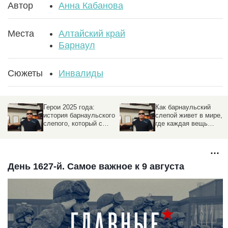
Автор
Анна Кабанова
Места
Алтайский край
Барнаул
Сюжеты
Инвалиды
Герои 2025 года:
Как барнаульский
история барнаульского
слепой живет в мире,
слепого, который с
где каждая вещь
помощью кончиков
должна лежать на
пальцев выстроил свой
своем месте
мир
День 1627-й. Самое важное к 9 августа