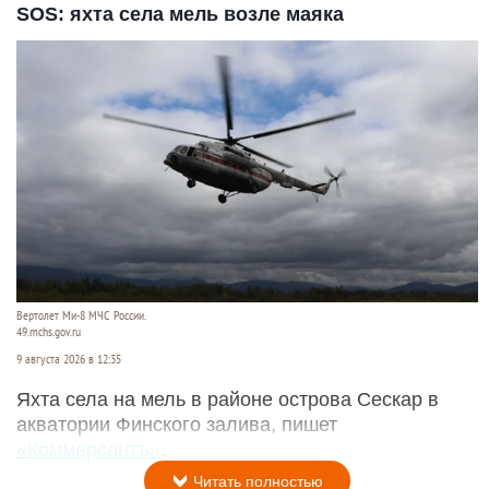
SOS: яхта села мель возле маяка
Вертолет Ми-8 МЧС России.
49.mchs.gov.ru
9 августа 2026 в 12:35
Яхта села на мель в районе острова Сескар в
акватории Финского залива, пишет
«Коммерсантъ»
.
Читать полностью