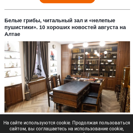
Белые грибы, читальный зал и «нелепые
пушистики». 10 хороших новостей августа на
Алтае
Реставрация «Аптеки Крюгер» идет к завершению.
Анна Зайкова
На сайте используются cookie. Продолжая пользоваться
сайтом, вы соглашаетесь на использование cookie,
9 августа 2026 в 12:00