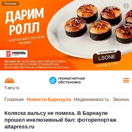
Реклама
To
F7
9 августа
Главная
Новости Барнаула
Недвижимость
Эконом
Коляска вальсу не помеха. В Барнауле
прошел инклюзивный бал: фоторепортаж
altapress.ru