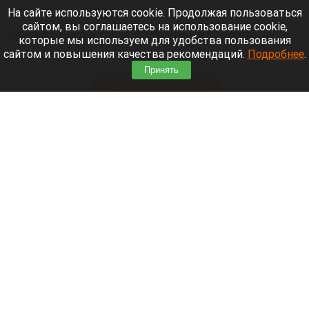
7 августа 2026 в 20:15
На сайте используются cookie. Продолжая пользоваться
сайтом, вы соглашаетесь на использование cookie,
Жители микрорайонов Родники и Снегири
которые мы используем для удобства пользования
обеспокоены планами возможной ликвидации
сайтом и повышения качества рекомендаций.
Подробнее
.
озера Спартак.
Принять
Читать полностью
В Барнауле застройщик уничтожил
многолетние деревья. Фото