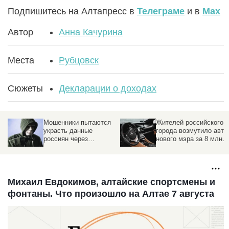
Подпишитесь на Алтапресс в
Телеграме
и в
Max
Автор
Анна Качурина
Места
Рубцовск
Сюжеты
Декларации о доходах
Мошенники пытаются
Жителей российского
е.
украсть данные
города возмутило авто
россиян через
нового мэра за 8 млн
налоговую: как не
рублей
попасться на уловки
Михаил Евдокимов, алтайские спортсмены и
фонтаны. Что произошло на Алтае 7 августа