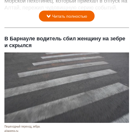
Морской пехотинец, который приехал в отпуск на
Алтай, пережил чудовищную серию событий.
Читать полностью
В Барнауле водитель сбил женщину на зебре
и скрылся
Пешеходный переход, зебра.
altapress.ru