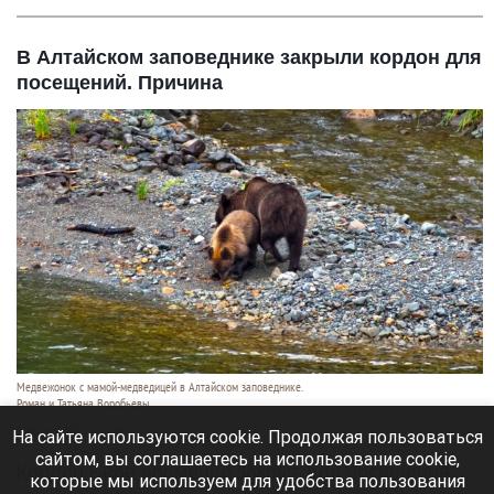
В Алтайском заповеднике закрыли кордон для
посещений. Причина
Медвежонок с мамой-медведицей в Алтайском заповеднике.
Роман и Татьяна Воробьевы
5 августа 2026 в 14:00
На сайте используются cookie. Продолжая пользоваться
сайтом, вы соглашаетесь на использование cookie,
Кордон Беле временно закрыт для посещения,
которые мы используем для удобства пользования