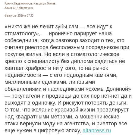
Ключи. Недвижимость. Кваритра. Жилье.
Алиса AI / altapress.ru
6 августа 2026 в 07:35
«Никто же не лечит зубы сам — все идут к
стоматологу», — иронично парирует наша
собеседница, когда разговор заходит о тех, кто
считает риелтора бесполезным посредником при
покупке жилья. Но если в стоматологическое
кресло к специалисту без диплома садиться не
хватает храбрости ни у кого, то на рынок
недвижимости — с его подводным камнями,
миллионными сделками, липовыми
объявлениями и наследниками «схемы Долиной»
— покупатели и продавцы до сих пор нет-нет да и
выходят в одиночку. И рискуют потерять деньги.
О том, что желание красивой жизни превалирует
над квадратными метрами, а мошеннические
атаки вернули моду на агентства, и риелтор все
еще нужен в цифровую эпоху,
altapress.ru