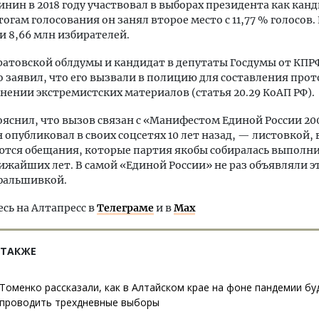
инин в 2018 году участвовал в выборах президента как канд
огам голосования он занял второе место с 11,77 % голосов. 
 8,66 млн избирателей.
ратовской облдумы и кандидат в депутаты Госдумы от КП
 заявил, что его вызвали в полицию для составления прот
нении экстремистских материалов (статья 20.29 КоАП РФ).
яснил, что вызов связан с «Манифестом Единой России 200
 опубликовал в своих соцсетях 10 лет назад, — листовкой, 
тся обещания, которые партия якобы собиралась выполни
ижайших лет. В самой «Единой России» не раз объявляли э
фальшивкой.
ь на Алтапресс в
Телеграме
и в
Max
 ТАКЖЕ
Томенко рассказали, как в Алтайском крае на фоне пандемии бу
проводить трехдневные выборы