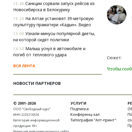
Санкции сорвали запуск рейсов из
15:40
Новосибирска в Белокуриху
На Алтае установят 39-метровую
15:20
скульптуру праматери «Кадын». Видео
Узнали минусы популярной диеты,
15:00
на которой сидят политики
Малыш уснул в автомобиле и
14:50
погиб от теплового удара
Сюжет:
ВСЯ ЛЕНТА
Чтобы сооб
НОВОСТИ ПАРТНЕРОВ
© 2001-2026
УСЛУГИ
Р
Подписка
Об
ООО “Свободный курс”
Конференц-зал
П
ИНН 2225214326
Типография "Алт-принт"
с
Категория информационной
П
продукции 18+
Редакция информационного сайта