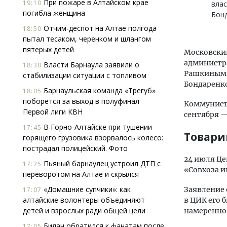
При пожаре в Алтайском крае
19:10
влас
погибла женщина
Бонд
Отчим-деспот на Алтае полгода
18:50
пытал тесаком, черенком и шлангом
пятерых детей
Московский
администра
Власти Барнаула заявили о
18:30
Рашкиным 
стабилизации ситуации с топливом
Бондаренко
Барнаульская команда «Трегуб»
18:05
поборется за выход в полуфинал
Коммунисты
Первой лиги КВН
сентября —
В Горно-Алтайске при тушении
17:45
Товар
горящего грузовика взорвалось колесо:
пострадал полицейский. Фото
24 июля Це
Пьяный барнаулец устроил ДТП с
17:25
«Совхоза и
переворотом на Алтае и скрылся
«Домашние супчики»: как
Заявление 
17:07
алтайские волонтеры объединяют
в ЦИК его 
детей и взрослых ради общей цели
намеренно 
Билан обратился к фанатам после
17:05