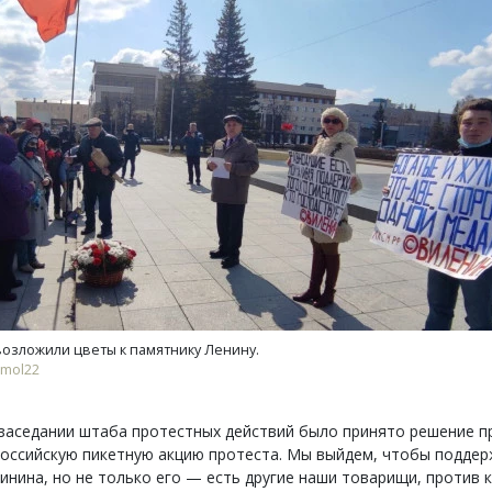
ость архитектурных идей.
Ищем новые берега. Ген
еральный директор компании
«Жилищной инициативы»
 — об эстетике городов,
Гатилов — о том, как де
дах в фасадах и развитии рынка
оставаться на плаву, ког
штормит
ОИТЕЛЬСТВО
СТРОИТЕЛЬСТВО
озложили цветы к памятнику Ленину.
omol22
заседании штаба протестных действий было принято решение п
оссийскую пикетную акцию протеста. Мы выйдем, чтобы подде
инина, но не только его — есть другие наши товарищи, против 