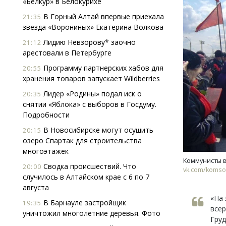
«Белкур» в Белокурихе
В Горный Алтай впервые приехала
21:35
звезда «Ворониных» Екатерина Волкова
Лидию Невзорову* заочно
21:12
арестовали в Петербурге
Программу партнерских хабов для
20:55
хранения товаров запускает Wildberries
Архитектурный код начинается с
Смел
Лидер «Родины» подал иск о
20:35
земли. Мощение крупноформатными
Ген
снятии «Яблока» с выборов в Госдуму.
плитами становится новым
ЗИАС
Подробности
стандартом благоустройства
трен
В Новосибирске могут осушить
20:15
СТРОИТЕЛЬСТВО
СТР
озеро Спартак для строительства
многоэтажек
Коммунисты в
Сводка происшествий. Что
20:00
vk.com/koms
случилось в Алтайском крае с 6 по 7
августа
«На 
В Барнауле застройщик
19:35
всер
уничтожил многолетние деревья. Фото
Груд