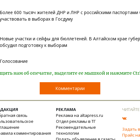
Более 600 тысяч жителей ДНР и ЛНР с российскими паспортами 
участвовать в выборах в Госдуму
Новые участки и сейфы для бюллетеней. В Алтайском крае губе
обсудил подготовку к выборам
Голосование
щить нам об опечатке, выделите ее мышкой и нажмите Ctr
Комментарии
ЕДАКЦИЯ
РЕКЛАМА
ЧИТАЙТЕ
ратная связь
Реклама на altapress.ru
ользовательское
Отдел рекламы в ТГ
оглашение
Рекомендательные
Задать 
равила комментирования
технологии
Прайс на
Подать объявление в газеты