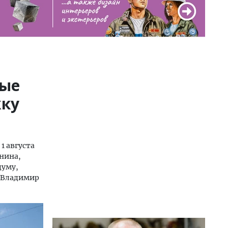
ные
жку
1 августа
нина,
думу,
й Владимир