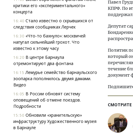
Павел Груд
критики его «экспериментального»
КПРФ. По ит
концерта
поддержали
Стало известно о скрывшихся от
16:40
Депутат са
следствия сообщниках Лерчек
Бондаренко
«Что-то бахнуло»: москвичей
16:30
распростра
напугал сильнейший грохот. Что
известно к этому часу
Политик по
который он
В центре Барнаула
16:20
перечисляю
отремонтируют два фонтана
течение бл
Лемурье семейство барнаульского
16:15
документ 
зоопарка пополнилось двумя дамами.
Видео
Подпишитес
В России обновят систему
16:05
оповещений об отмене поездов.
СМОТРИТЕ
Подробности
Обновили «хранительскую»
15:50
инфраструктуру Художественного музея
в Барнауле