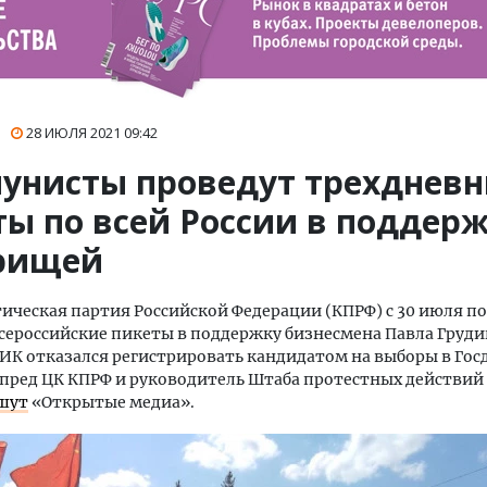
28 ИЮЛЯ 2021
09:42
унисты проведут трехднев
ты по всей России в поддер
рищей
ческая партия Российской Федерации (КПРФ) с 30 июля по 
сероссийские пикеты в поддержку бизнесмена Павла Груди
ИК отказался регистрировать кандидатом на выборы в Гос
пред ЦК КПРФ и руководитель Штаба протестных действи
шут
«Открытые медиа».