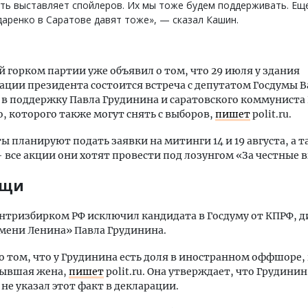
ть выставляет спойлеров. Их мы тоже будем поддерживать. Еще
аренко в Саратове давят тоже», — сказал Кашин.
 горком партии уже объявил о том, что 29 июля у здания
ции президента состоится встреча с депутатом Госдумы 
в поддержку Павла Грудинина и саратовского коммуниста
, которого также могут снять с выборов,
пишет
polit.ru.
 планируют подать заявки на митинги 14 и 19 августа, а та
 все акции они хотят провести под лозунгом «За честные 
ищи
нтризбирком РФ исключил кандидата в Госдуму от КПРФ, 
мени Ленина» Павла Грудинина.
о том, что у Грудинина есть доля в иностранном оффшоре,
бывшая жена,
пишет
polit.ru. Она утверждает, что Грудинин
не указал этот факт в декларации.