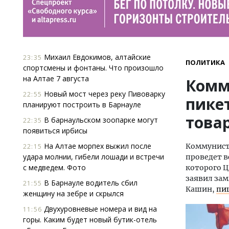
Михаил Евдокимов, алтайские
23:35
ПОЛИТИКА
спортсмены и фонтаны. Что произошло
на Алтае 7 августа
Комм
Новый мост через реку Пивоварку
22:55
пике
планируют построить в Барнауле
това
В барнаульском зоопарке могут
22:35
появиться ирбисы
На Алтае морпех выжил после
Коммунисти
22:15
удара молнии, гибели лошади и встречи
проведет в
с медведем. Фото
которого Ц
заявил зам
В Барнауле водитель сбил
21:55
Кашин,
пи
женщину на зебре и скрылся
Двухуровневые номера и вид на
11:56
горы. Каким будет новый бутик-отель