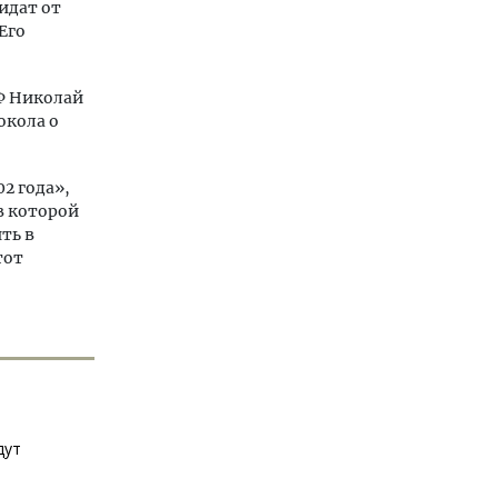
идат от
Его
РФ Николай
окола о
2 года»,
в которой
ть в
тот
дут